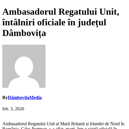
Ambasadorul Regatului Unit,
întâlniri oficiale în județul
Dâmbovița
By
DâmbovițaMedia
feb. 3, 2026
Ambasadorul Regatului Unit al Marii Britanii și Irlandei de Nord în
România,
Giles Portman
, s-a aflat, marți, într-o vizită oficială în