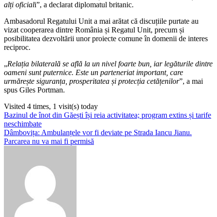
alți oficial
i”, a declarat diplomatul britanic.
Ambasadorul Regatului Unit a mai arătat că discuțiile purtate au
vizat cooperarea dintre România și Regatul Unit, precum și
posibilitatea dezvoltării unor proiecte comune în domenii de interes
reciproc.
„
Relația bilaterală se află la un nivel foarte bun, iar legăturile dintre
oameni sunt puternice. Este un parteneriat important, care
urmărește siguranța, prosperitatea și protecția cetățenilor
”, a mai
spus Giles Portman.
Visited 4 times, 1 visit(s) today
Navigare
Bazinul de înot din Găești își reia activitatea; program extins și tarife
neschimbate
în
Dâmbovița: Ambulanțele vor fi deviate pe Strada Iancu Jianu.
articole
Parcarea nu va mai fi permisă