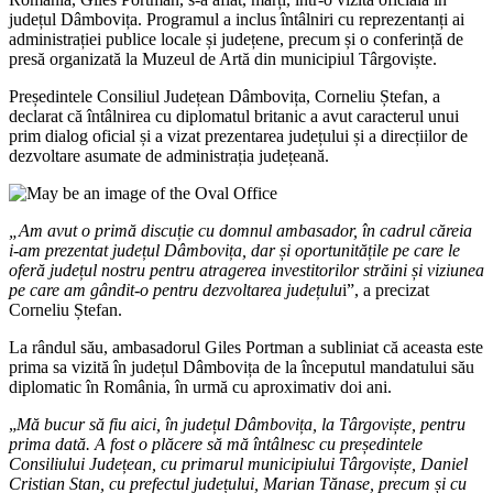
județul Dâmbovița. Programul a inclus întâlniri cu reprezentanți ai
administrației publice locale și județene, precum și o conferință de
presă organizată la Muzeul de Artă din municipiul
Târgoviște
.
Președintele
Consiliul Județean Dâmbovița
,
Corneliu Ștefan
, a
declarat că întâlnirea cu diplomatul britanic a avut caracterul unui
prim dialog oficial și a vizat prezentarea județului și a direcțiilor de
dezvoltare asumate de administrația județeană.
„Am avut o primă discuție cu domnul ambasador, în cadrul căreia
i-am prezentat județul Dâmbovița, dar și oportunitățile pe care le
oferă județul nostru pentru atragerea investitorilor străini și viziunea
pe care am gândit-o pentru dezvoltarea județulu
i”, a precizat
Corneliu Ștefan.
La rândul său, ambasadorul Giles Portman a subliniat că aceasta este
prima sa vizită în județul Dâmbovița de la începutul mandatului său
diplomatic în România, în urmă cu aproximativ doi ani.
„
Mă bucur să fiu aici, în județul Dâmbovița, la Târgoviște, pentru
prima dată. A fost o plăcere să mă întâlnesc cu președintele
Consiliului Județean, cu primarul municipiului Târgoviște, Daniel
Cristian Stan, cu prefectul județului, Marian Tănase, precum și cu