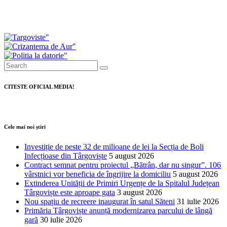
semnat contractul pentru cea mai mare investiție
rutieră din județ
CITESTE OFICIAL MEDIA!
Cele mai noi știri
Investiție de peste 32 de milioane de lei la Secția de Boli
Infecțioase din Târgoviște
5 august 2026
Contract semnat pentru proiectul „Bătrân, dar nu singur”. 106
vârstnici vor beneficia de îngrijire la domiciliu
5 august 2026
Extinderea Unității de Primiri Urgențe de la Spitalul Județean
Târgoviște este aproape gata
3 august 2026
Nou spațiu de recreere inaugurat în satul Săteni
31 iulie 2026
Primăria Târgoviște anunță modernizarea parcului de lângă
gară
30 iulie 2026