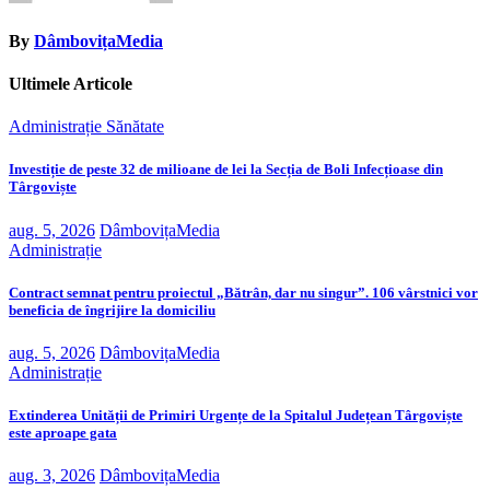
By
DâmbovițaMedia
Ultimele Articole
Administrație
Sănătate
Investiție de peste 32 de milioane de lei la Secția de Boli Infecțioase din
Târgoviște
aug. 5, 2026
DâmbovițaMedia
Administrație
Contract semnat pentru proiectul „Bătrân, dar nu singur”. 106 vârstnici vor
beneficia de îngrijire la domiciliu
aug. 5, 2026
DâmbovițaMedia
Administrație
Extinderea Unității de Primiri Urgențe de la Spitalul Județean Târgoviște
este aproape gata
aug. 3, 2026
DâmbovițaMedia