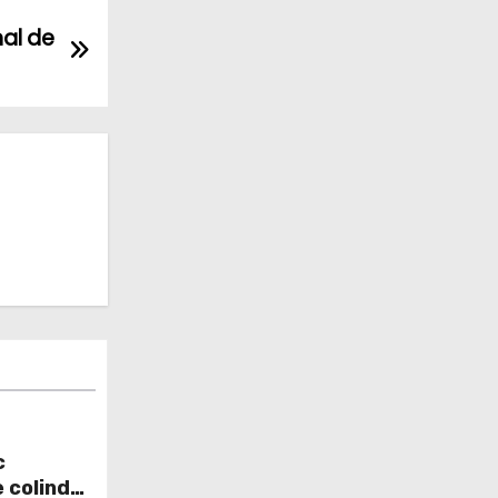
nal de
c
e colinde