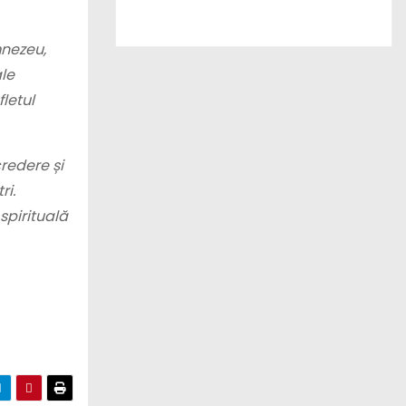
mnezeu,
ale
letul
credere și
ri.
spirituală