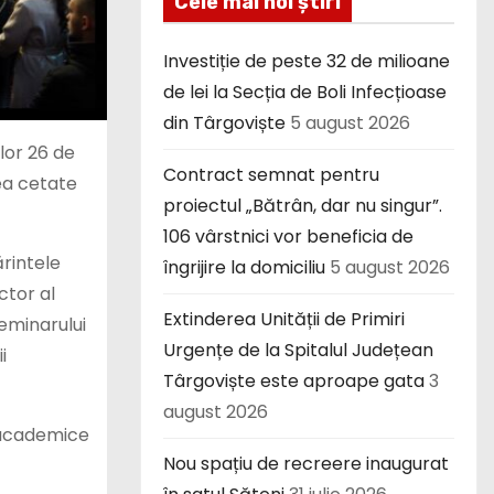
Cele mai noi știri
Investiție de peste 32 de milioane
de lei la Secția de Boli Infecțioase
din Târgoviște
5 august 2026
lor 26 de
Contract semnat pentru
hea cetate
proiectul „Bătrân, dar nu singur”.
106 vârstnici vor beneficia de
ărintele
îngrijire la domiciliu
5 august 2026
ctor al
Extinderea Unității de Primiri
Seminarului
Urgențe de la Spitalul Județean
i
Târgoviște este aproape gata
3
august 2026
i academice
Nou spațiu de recreere inaugurat