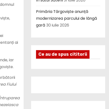
în satul Săteni
31 iulie 2026
, domnul
Primăria Târgoviște anunță
viște,
modernizarea parcului de lângă
gară
30 iulie 2026
ei
entanți ai
Ce au de spus cititorii
nde, iar
goviște.
ărbătorii
ea Fiului
 Întruparea
mnezeiasca