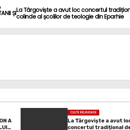
A
La Târgoviște a avut loc concertul tradițio
ANII ȘI
colinde al școlilor de teologie din Eparhie
CULTE RELIGIOASE
FON A
La Târgoviște a avut lo
LUI
concertul tradițional d