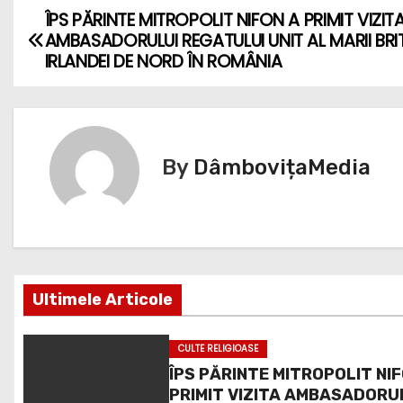
ÎPS PĂRINTE MITROPOLIT NIFON A PRIMIT VIZIT
N
AMBASADORULUI REGATULUI UNIT AL MARII BRIT
a
IRLANDEI DE NORD ÎN ROMÂNIA
v
i
By
DâmbovițaMedia
g
a
r
e
Ultimele Articole
î
CULTE RELIGIOASE
n
ÎPS PĂRINTE MITROPOLIT NI
PRIMIT VIZITA AMBASADORU