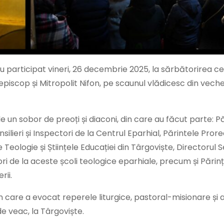
au participat vineri, 26 decembrie 2025, la sărbătorirea ce
hiepiscop și Mitropolit Nifon, pe scaunul vlădicesc din vec
 de un sobor de preoți și diaconi, din care au făcut parte: P
nsilieri și Inspectori de la Centrul Eparhial, Părintele Prore
e Teologie și Științele Educației din Târgoviște, Directorul 
ori de la aceste școli teologice eparhiale, precum și Părinți
rii.
iv, în care a evocat reperele liturgice, pastoral-misionare ș
 de veac, la Târgoviște.