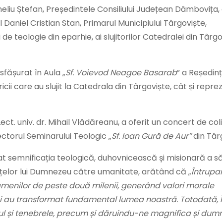
rneliu Ștefan, Președintele Consiliului Județean Dâmbovița
aniel Cristian Stan, Primarul Municipiului Târgoviște,
de teologie din eparhie, ai slujitorilor Catedralei din Târgo
fășurat în Aula „
Sf. Voievod Neagoe Basarab
” a Reședinț
ii care au slujit la Catedrala din Târgoviște, cât și reprez
ect. univ. dr. Mihail Vlădăreanu, a oferit un concert de coli
rectorul Seminarului Teologic „
Sf. Ioan Gură de Aur”
din Târ
dat semnificația teologică, duhovnicească și misionară a s
ințelor lui Dumnezeu către umanitate, arătând că „
Întrupar
menilor de peste două milenii, generând valori morale
ne și au transformat fundamental lumea noastră. Totodată,
răul și tenebrele, precum și dăruindu-ne magnifica și du