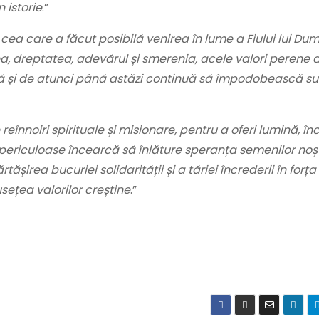
 istorie
.”
ea care a făcut posibilă venirea în lume a Fiului lui Du
ea, dreptatea, adevărul și smerenia, acele valori perene 
ră și de atunci până astăzi continuă să împodobească suf
eînnoiri spirituale și misionare, pentru a oferi lumină, în
e periculoase încearcă să înlăture speranța semenilor noșt
irea bucuriei solidarității și a tăriei încrederii în forța 
sețea valorilor creștine
.”