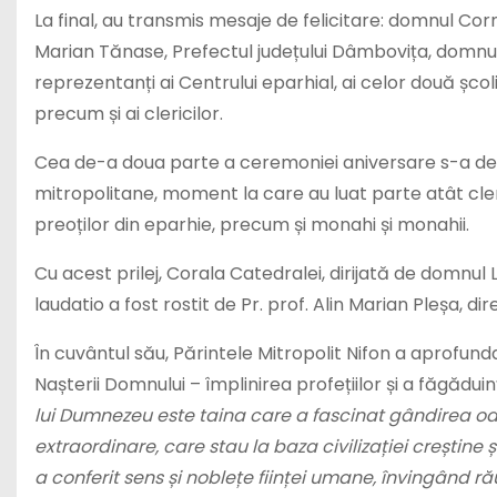
La final, au transmis mesaje de felicitare: domnul Co
Marian Tănase, Prefectul județului Dâmbovița, domnul D
reprezentanți ai Centrului eparhial, ai celor două școli 
precum și ai clericilor.
Cea de-a doua parte a ceremoniei aniversare s-a des
mitropolitane, moment la care au luat parte atât cleric
preoților din eparhie, precum și monahi și monahii.
Cu acest prilej, Corala Catedralei, dirijată de domnul L
laudatio a fost rostit de Pr. prof. Alin Marian Pleșa, di
În cuvântul său, Părintele Mitropolit Nifon a aprofun
Nașterii Domnului – împlinirea profețiilor și a făgădu
lui Dumnezeu este taina care a fascinat gândirea oa
extraordinare, care stau la baza civilizației crești
a conferit sens și noblețe ființei umane, învingând 