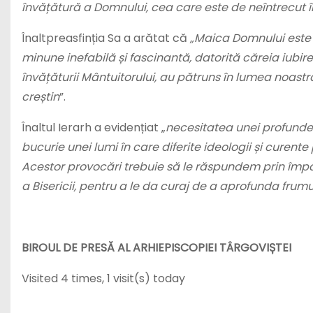
învățătură a Domnului, cea care este de neîntrecut în
Înaltpreasfinția Sa a arătat că
„Maica Domnului este c
minune inefabilă și fascinantă, datorită căreia iubir
învățăturii Mântuitorului, au pătruns în lumea noast
creștin
”.
Înaltul Ierarh a evidențiat „
necesitatea unei profunde r
bucurie unei lumi în care diferite ideologii și curent
Acestor provocări trebuie să le răspundem prin împărtăș
a Bisericii, pentru a le da curaj de a aprofunda frumu
BIROUL DE PRESĂ AL ARHIEPISCOPIEI TÂRGOVIȘTEI
Visited 4 times, 1 visit(s) today