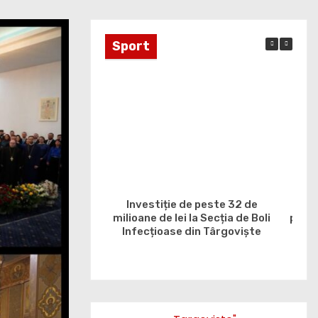
Sport
Investiție de peste 32 de
C
milioane de lei la Secția de Boli
proie
Infecțioase din Târgoviște
106