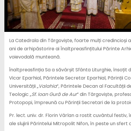
La Catedrala din Târgoviște, foarte mulți credincioși 
ani de arhipăstorire ai Înaltpreasfințitului Părinte Ar
voievodală munteană.
Înaltpreasfinția Sa a săvârșit Sfânta Liturghie, însoțit
Vicar Eparhial, Părintele Secretar Eparhial, Părinții Co
Universității „
Valahia
”, Părintele Decan al Facultății d
Teologic „
Sf. Ioan Gură de Aur
” din Târgoviște, profes
Protopopi, împreună cu Părinții Secretari de la protoie
Pr. lect. univ. dr. Florin Vârlan a rostit cuvântul fest
ale slujirii Părintelui Mitropolit Nifon, în peste un sfert