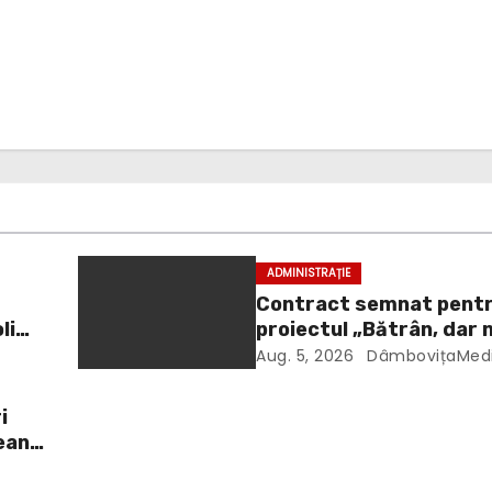
ADMINISTRAȚIE
Contract semnat pent
li
proiectul „Bătrân, dar 
singur”. 106 vârstnici v
Aug. 5, 2026
DâmbovițaMed
beneficia de îngrijire la
i
ean
ta