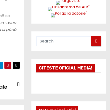
 să se
vom avea
a și până
CITESTE OFICIAL MEDIA!
tate