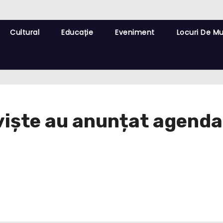
Cultural
Educație
Eveniment
Locuri De M
oviște au anunțat agenda