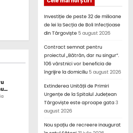
Cele mai noi știri
Investiție de peste 32 de milioane
de lei la Secția de Boli Infecțioase
din Târgoviște
5 august 2026
Contract semnat pentru
proiectul „Bătrân, dar nu singur”.
106 vârstnici vor beneficia de
îngrijire la domiciliu
5 august 2026
ru
Extinderea Unității de Primiri
nu
Urgențe de la Spitalul Județean
or
ia
Târgoviște este aproape gata
3
 domiciliu
august 2026
Nou spațiu de recreere inaugurat