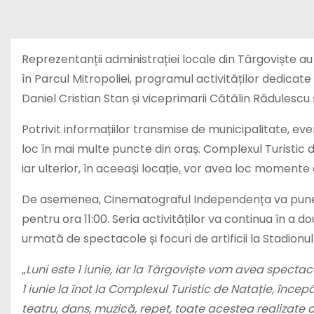
Reprezentanții administrației locale din
Târgoviște
au 
în Parcul Mitropoliei, programul activităților dedicate Z
Daniel Cristian Stan și viceprimarii Cătălin Rădulesc
Potrivit informațiilor transmise de municipalitate, ev
loc în mai multe puncte din oraș. Complexul Turistic de
iar ulterior, în aceeași locație, vor avea loc momente 
De asemenea, Cinematograful Independența va pune la
pentru ora 11:00. Seria activităților va continua în a d
urmată de spectacole și focuri de artificii la Stadion
„
Luni este 1 iunie, iar la Târgoviște vom avea spectac
1 iunie la înot la Complexul Turistic de Natație, înc
teatru, dans, muzică, repet, toate acestea realizate d