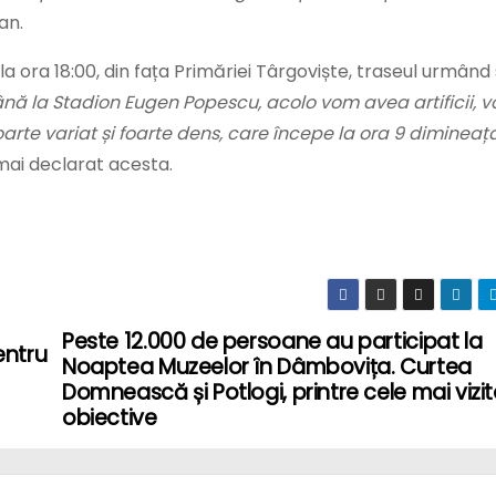
an.
la ora 18:00, din fața Primăriei Târgoviște, traseul urmând
ă la Stadion Eugen Popescu, acolo vom avea artificii, 
rte variat și foarte dens, care începe la ora 9 dimineaț
a mai declarat acesta.
Peste 12.000 de persoane au participat la
entru
Noaptea Muzeelor în Dâmbovița. Curtea
Domnească și Potlogi, printre cele mai vizi
obiective