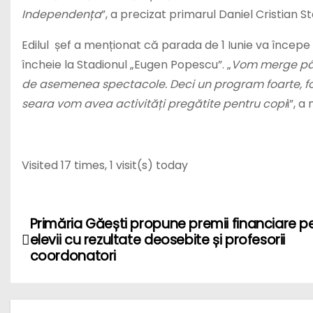
Independența
”, a precizat primarul Daniel Cristian St
Edilul șef a menționat că parada de 1 Iunie va începe 
încheie la Stadionul „Eugen Popescu”. „
Vom merge pân
de asemenea spectacole. Deci un program foarte, foa
seara vom avea activități pregătite pentru copi
i”, 
Visited 17 times, 1 visit(s) today
N
Primăria Găești propune premii financiare p
elevii cu rezultate deosebite și profesorii
a
coordonatori
v
i