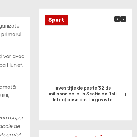
Sport
rganizate
i primarul
și vor avea
a 1 Iunie”,
gramată
Investiție de peste 32 de
C
milioane de lei la Secția de Boli
proie
lui,
Infecțioase din Târgoviște
106
 avem cupa
tacole de
atograful