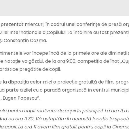
prezentat miercuri, în cadrul unei conferințe de presă o
ilei Internaționale a Copilului. La întâlnire au fost prezenț
u și Constantin Cozma.
enimentele vor începe încă de la primele ore ale dimineții 
 Natație va găzdui, de la ora 9:00, competiția de înot „Cup
artistice pregătite de copii.
 dispoziția celor mici o proiecție gratuită de film, pro
oua parte a zilei cu o paradă organizată în centrul municipiu
ul „Eugen Popescu”.
ole pentru copii realizate de copii în principal. La ora 9
epând cu ora 9.30. Vă așteptăm în această locație la spec
e copii. La ora 11 avem film gratuit pentru copii la Cinem