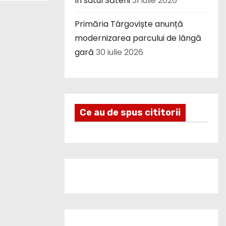
în satul Săteni
31 iulie 2026
Primăria Târgoviște anunță
modernizarea parcului de lângă
gară
30 iulie 2026
Ce au de spus cititorii