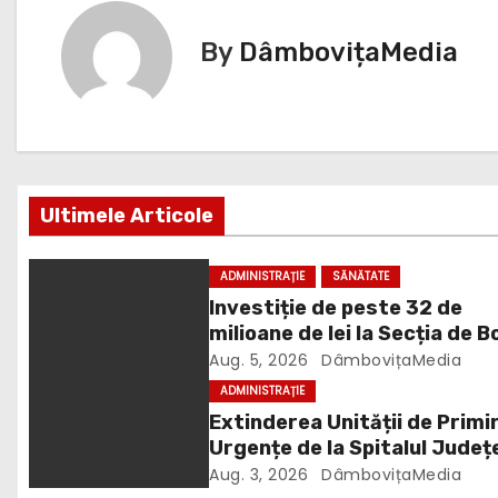
g
By
DâmbovițaMedia
a
r
e
Ultimele Articole
î
n
ADMINISTRAȚIE
SĂNĂTATE
Investiție de peste 32 de
a
milioane de lei la Secția de Bo
r
Infecțioase din Târgoviște
Aug. 5, 2026
DâmbovițaMedia
ADMINISTRAȚIE
t
Extinderea Unității de Primir
Urgențe de la Spitalul Județ
i
Târgoviște este aproape ga
Aug. 3, 2026
DâmbovițaMedia