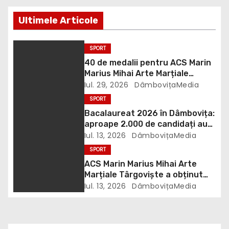
e
Ultimele Articole
î
SPORT
n
40 de medalii pentru ACS Marin
Marius Mihai Arte Marțiale
a
Târgoviște la Cupa Mării Negre
Iul. 29, 2026
DâmbovițaMedia
SPORT
r
Bacalaureat 2026 în Dâmbovița:
t
aproape 2.000 de candidați au
promovat după afișarea
Iul. 13, 2026
DâmbovițaMedia
i
rezultatelor finale
SPORT
ACS Marin Marius Mihai Arte
c
Marțiale Târgoviște a obținut
68 de medalii la Finala
Iul. 13, 2026
DâmbovițaMedia
o
Campionatului Național WKO
l