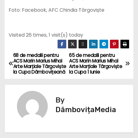
Foto: Facebook, AFC Chindia Târgoviște
Visited 26 times, 1 visit(s) today
68 de medalii pentru
65 de medalii pentru
N
ACS Marin Marius Mihai
ACS Marin Marius Mihai
Arte Marțiale Târgoviște
Arte Marțiale Târgoviște
a
la Cupa Dâmbovițeană
la Cupa 1 Iunie
v
i
By
g
DâmbovițaMedia
a
r