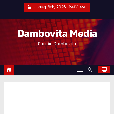
S
J. aug. 6th, 2026
1:41:14 AM
k
i
p
Dambovita Media
t
o
Stiri din Dambovita
c
o
n
t
e
n
t