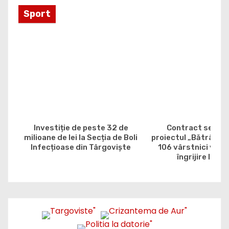
e
Sport
Investiție de peste 32 de
Contract semna
milioane de lei la Secția de Boli
proiectul „Bătrân, da
Infecțioase din Târgoviște
106 vârstnici vor b
îngrijire la do