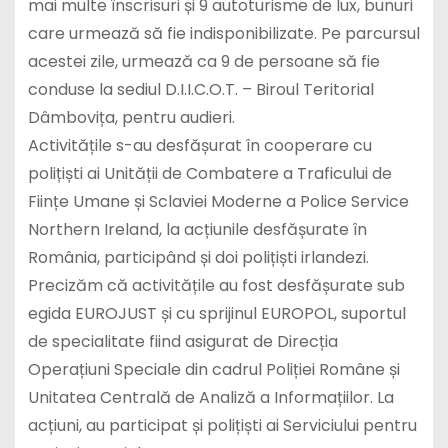
mai multe înscrisuri și 9 autoturisme de lux, bunuri
care urmează să fie indisponibilizate. Pe parcursul
acestei zile, urmează ca 9 de persoane să fie
conduse la sediul D.I.I.C.O.T. – Biroul Teritorial
Dâmbovița, pentru audieri.
Activitățile s-au desfășurat în cooperare cu
polițiști ai Unității de Combatere a Traficului de
Ființe Umane și Sclaviei Moderne a Police Service
Northern Ireland, la acțiunile desfășurate în
România, participând și doi polițiști irlandezi.
Precizăm că activitățile au fost desfășurate sub
egida EUROJUST și cu sprijinul EUROPOL, suportul
de specialitate fiind asigurat de Direcția
Operațiuni Speciale din cadrul Poliției Române și
Unitatea Centrală de Analiză a Informațiilor. La
acțiuni, au participat și polițiști ai Serviciului pentru