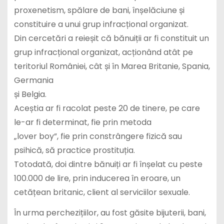
proxenetism, spălare de bani, înșelăciune și
constituire a unui grup infracțional organizat.
Din cercetări a reieșit că bănuiții ar fi constituit un
grup infracțional organizat, acționând atât pe
teritoriul României, cât și în Marea Britanie, Spania,
Germania
și Belgia.
Aceștia ar fi racolat peste 20 de tinere, pe care
le-ar fi determinat, fie prin metoda
„lover boy”, fie prin constrângere fizică sau
psihică, să practice prostituția.
Totodată, doi dintre bănuiți ar fi înșelat cu peste
100.000 de lire, prin inducerea în eroare, un
cetățean britanic, client al serviciilor sexuale.
În urma perchezițiilor, au fost găsite bijuterii, bani,