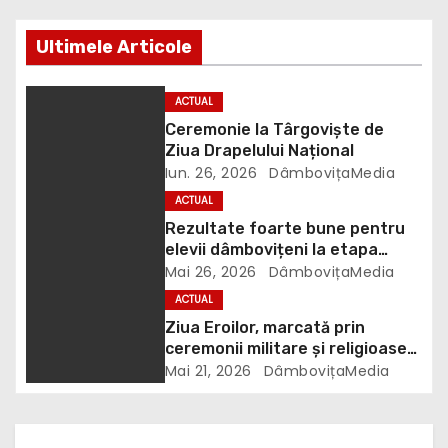
e
Ultimele Articole
î
n
ACTUAL
Ceremonie la Târgoviște de
a
Ziua Drapelului Național
Iun. 26, 2026
DâmbovițaMedia
r
ACTUAL
t
Rezultate foarte bune pentru
elevii dâmbovițeni la etapa
i
națională a concursului „ȘTIU ȘI
Mai 26, 2026
DâmbovițaMedia
APLIC”
ACTUAL
c
Ziua Eroilor, marcată prin
ceremonii militare și religioase
o
la Târgoviște
Mai 21, 2026
DâmbovițaMedia
l
e