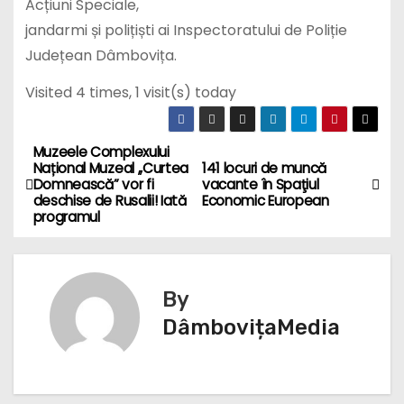
Acțiuni Speciale,
jandarmi și polițiști ai Inspectoratului de Poliție
Județean Dâmbovița.
Visited 4 times, 1 visit(s) today
Muzeele Complexului
N
Național Muzeal ,,Curtea
141 locuri de muncă
Domnească” vor fi
vacante în Spaţiul
a
deschise de Rusalii! Iată
Economic European
programul
v
i
By
g
DâmbovițaMedia
a
r