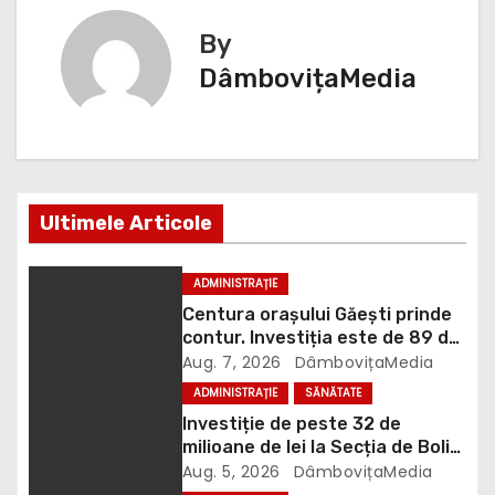
i
By
g
DâmbovițaMedia
a
r
e
Ultimele Articole
î
n
ADMINISTRAȚIE
Centura orașului Găești prinde
a
contur. Investiția este de 89 de
milioane de lei
Aug. 7, 2026
DâmbovițaMedia
r
ADMINISTRAȚIE
SĂNĂTATE
t
Investiție de peste 32 de
milioane de lei la Secția de Boli
i
Infecțioase din Târgoviște
Aug. 5, 2026
DâmbovițaMedia