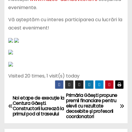
evenimente.
Vă așteptăm cu interes participarea cu lucrări la
acest eveniment!
Visited 20 times, 1 visit(s) today
Primăria Găești propune
N
Noi etape de execuție la
premii financiare pentru
Centura Găești.
elevii cu rezultate
a
Constructorii lucrează la
deosebite și profesorii
primul pod al traseului
coordonatori
v