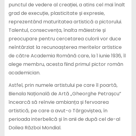
punctul de vedere al creației, a atins cel mai înalt
grad de execuție, plasticitate și expresie,
reprezentând maturitatea artistică a pictorului.
Talentul, consecvența, înalta măiestrie și
preocupare pentru cercetarea culorii vor duce
neîntârziat la recunoașterea meritelor artistice
de către Academia Română care, la 1 iunie 1936, îl
alege membru, acesta fiind primul pictor român
academician.
Astfel, prin numele artistului pe care îl poartă,
Bienala Națională de Artă „Gheorghe Petrașcu”
încearcă să reînvie ambianța și fervoarea
artistică, pe care a avut-o Târgoviștea, în
perioada interbelică și în anii de după cel de-al
Doilea Război Mondial.