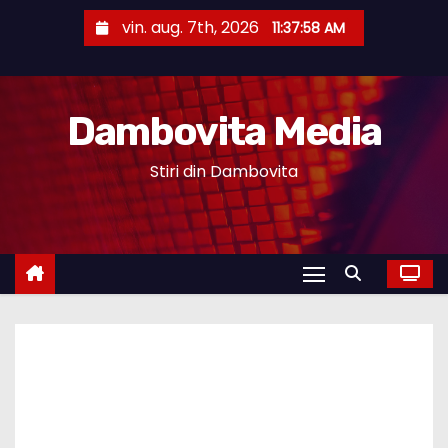
S
vin. aug. 7th, 2026
11:37:59 AM
k
i
p
Dambovita Media
t
o
Stiri din Dambovita
c
o
n
t
e
n
t