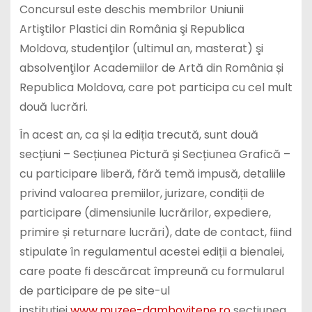
Concursul este deschis membrilor Uniunii
Artiştilor Plastici din România şi Republica
Moldova, studenţilor (ultimul an, masterat) şi
absolvenţilor Academiilor de Artă din România și
Republica Moldova, care pot participa cu cel mult
două lucrări.
În acest an, ca și la ediția trecută, sunt două
secțiuni – Secțiunea Pictură și Secțiunea Grafică –
cu participare liberă, fără temă impusă, detaliile
privind valoarea premiilor, jurizare, condiții de
participare (dimensiunile lucrărilor, expediere,
primire și returnare lucrări), date de contact, fiind
stipulate în regulamentul acestei ediții a bienalei,
care poate fi descărcat împreună cu formularul
de participare de pe site-ul
instituției
www.muzee-dambovitene.ro
secțiunea