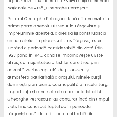
organizează anul acesta, a XVIII-a ediţie a Bienalei
Naționale de Artă „Gheorghe Petrașcu”.
Pictorul Gheorghe Petrașcu, după câteva vizite în
prima parte a secolului trecut la Târgoviște și
împrejurimile acesteia, a ales să își construiască
un nou atelier în pitorescul oraș Târgoviște, aici
lucrând o perioadă considerabilă din viață (din
1923 până în 1943, când se îmbolnăvește). Este
atras, ca majoritatea artiștilor care trec prin
această veche capitală, de pitorescul și
atmosfera patriarhală a orașului, ruinele curții
domnești și ambianța cosmopolită a micului târg.
Importanța și renumele de mare colorist al lui
Gheorghe Petrașcu s-au conturat încă din timpul
vieții, fiind cunoscut faptul că în perioada
târgovișteană, de altfel cea mai fertilă din