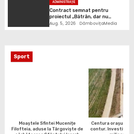
ADMINISTRAȚIE
c
Contract semnat pentru
proiectul „Bătrân, dar nu
o
singur”. 106 vârstnici vor
Aug. 5, 2026
DâmbovițaMedia
beneficia de îngrijire la domiciliu
l
e
Sport
Moaștele Sfintei Mucenițe
Centura orașului G
Filofteia, aduse la Târgoviște de
contur. Investiția e