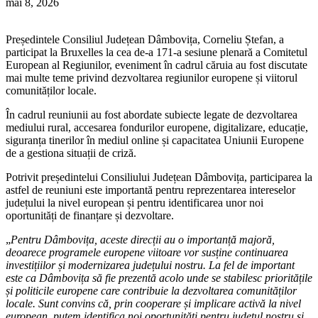
mai 8, 2026
Președintele
Consiliul Județean Dâmbovița
,
Corneliu Ștefan
, a
participat la Bruxelles la cea de-a 171-a sesiune plenară a
Comitetul
European al Regiunilor
, eveniment în cadrul căruia au fost discutate
mai multe teme privind dezvoltarea regiunilor europene și viitorul
comunităților locale.
În cadrul reuniunii au fost abordate subiecte legate de dezvoltarea
mediului rural, accesarea fondurilor europene, digitalizare, educație,
siguranța tinerilor în mediul online și capacitatea Uniunii Europene
de a gestiona situații de criză.
Potrivit președintelui Consiliului Județean Dâmbovița, participarea la
astfel de reuniuni este importantă pentru reprezentarea intereselor
județului la nivel european și pentru identificarea unor noi
oportunități de finanțare și dezvoltare.
„
Pentru Dâmbovița, aceste direcții au o importanță majoră,
deoarece programele europene viitoare vor susține continuarea
investițiilor și modernizarea județului nostru. La fel de important
este ca Dâmbovița să fie prezentă acolo unde se stabilesc prioritățile
și politicile europene care contribuie la dezvoltarea comunităților
locale. Sunt convins că, prin cooperare și implicare activă la nivel
european, putem identifica noi oportunități pentru județul nostru și