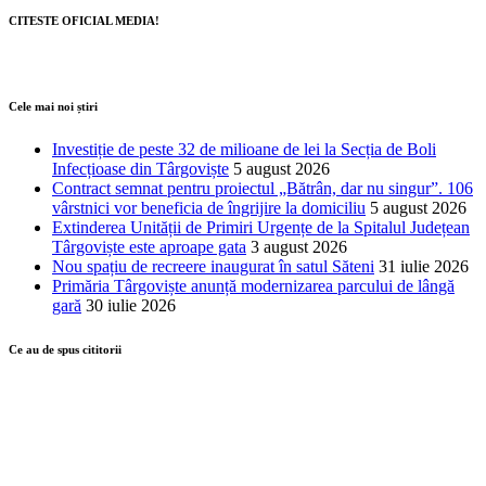
CITESTE OFICIAL MEDIA!
Cele mai noi știri
Investiție de peste 32 de milioane de lei la Secția de Boli
Infecțioase din Târgoviște
5 august 2026
Contract semnat pentru proiectul „Bătrân, dar nu singur”. 106
vârstnici vor beneficia de îngrijire la domiciliu
5 august 2026
Extinderea Unității de Primiri Urgențe de la Spitalul Județean
Târgoviște este aproape gata
3 august 2026
Nou spațiu de recreere inaugurat în satul Săteni
31 iulie 2026
Primăria Târgoviște anunță modernizarea parcului de lângă
gară
30 iulie 2026
Ce au de spus cititorii