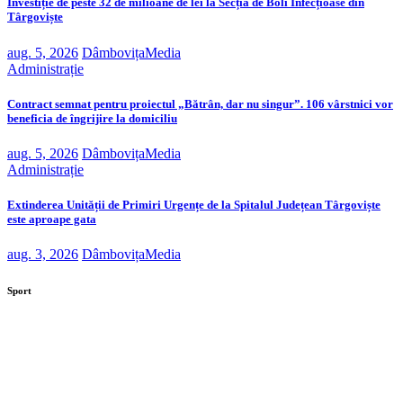
Investiție de peste 32 de milioane de lei la Secția de Boli Infecțioase din
Târgoviște
aug. 5, 2026
DâmbovițaMedia
Administrație
Contract semnat pentru proiectul „Bătrân, dar nu singur”. 106 vârstnici vor
beneficia de îngrijire la domiciliu
aug. 5, 2026
DâmbovițaMedia
Administrație
Extinderea Unității de Primiri Urgențe de la Spitalul Județean Târgoviște
este aproape gata
aug. 3, 2026
DâmbovițaMedia
Sport
Investiție de peste 32 de milioane de lei la Secția de
Boli Infecțioase din Târgoviște