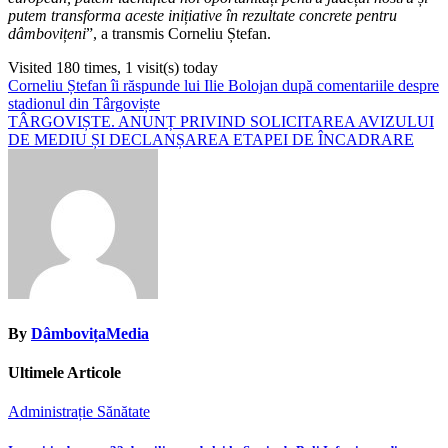
putem transforma aceste inițiative în rezultate concrete pentru
dâmbovițeni
”, a transmis Corneliu Ștefan.
Visited 180 times, 1 visit(s) today
Navigare
Corneliu Ștefan îi răspunde lui Ilie Bolojan după comentariile despre
stadionul din Târgoviște
în
TÂRGOVIȘTE. ANUNȚ PRIVIND SOLICITAREA AVIZULUI
articole
DE MEDIU ȘI DECLANȘAREA ETAPEI DE ÎNCADRARE
By
DâmbovițaMedia
Ultimele Articole
Administrație
Sănătate