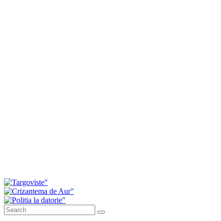
prezentat modul în care au votat consilierii
Investiții de peste 11 milioane de lei pentru
modernizarea serviciilor de ambulanță din
Dâmbovița
Daniel Cristian Stan: Peste 41 de milioane de lei,
fonduri europene atrase în numai o săptămână
pentru Târgoviște
Drumul spre Padina intră în modernizare. A fost
semnat contractul pentru cea mai mare investiție
rutieră din județ