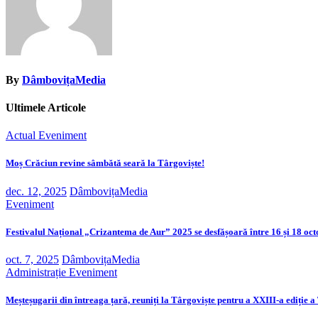
By
DâmbovițaMedia
Ultimele Articole
Actual
Eveniment
Moș Crăciun revine sâmbătă seară la Târgoviște!
dec. 12, 2025
DâmbovițaMedia
Eveniment
Festivalul Național „Crizantema de Aur” 2025 se desfășoară între 16 și 18 o
oct. 7, 2025
DâmbovițaMedia
Administrație
Eveniment
Meșteșugarii din întreaga țară, reuniți la Târgoviște pentru a XXIII-a ediție 