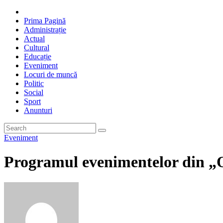
Prima Pagină
Administrație
Actual
Cultural
Educație
Eveniment
Locuri de muncă
Politic
Social
Sport
Anunturi
Eveniment
Programul evenimentelor din „Or