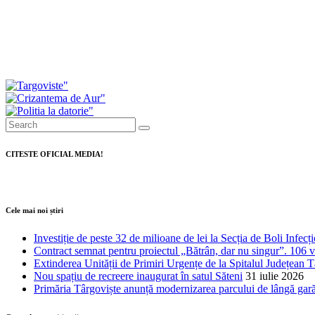
Daniel Cristian Stan: Peste 41 de milioane de lei, fo
Drumul spre Padina intră în modernizare. A fost semna
CITESTE OFICIAL MEDIA!
Cele mai noi știri
Investiție de peste 32 de milioane de lei la Secția de Boli Infecț
Contract semnat pentru proiectul „Bătrân, dar nu singur”. 106 vâr
Extinderea Unității de Primiri Urgențe de la Spitalul Județean T
Nou spațiu de recreere inaugurat în satul Săteni
31 iulie 2026
Primăria Târgoviște anunță modernizarea parcului de lângă gar