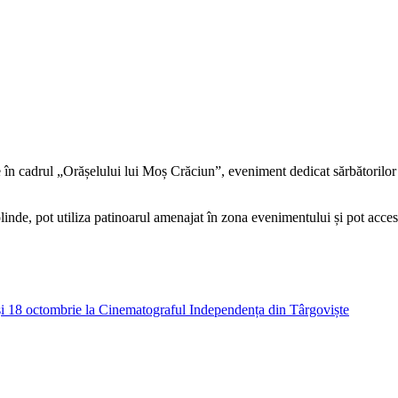
 în cadrul „Orășelului lui Moș Crăciun”, eveniment dedicat sărbătorilor 
 colinde, pot utiliza patinoarul amenajat în zona evenimentului și pot ac
și 18 octombrie la Cinematograful Independența din Târgoviște