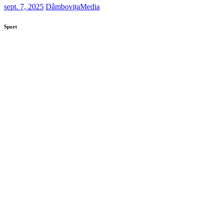
sept. 7, 2025
DâmbovițaMedia
Sport
Investiție de peste 32 de milioane de lei la Secția de Bo
Contract semnat pentru proiectul „Bătrân, dar nu singu
Extinderea Unității de Primiri Urgențe de la Spitalul
Primăria Târgoviște anunță modernizarea parcului d
Consiliul Local Găești a respins proiectul privind maj
Investiții de peste 11 milioane de lei pentru moderni