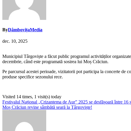
By
DâmbovițaMedia
dec. 10, 2025
Municipiul Târgoviște a făcut public programul activităților organizate
decembrie, când este programată sosirea lui Moș Crăciun.
Pe parcursul acestei perioade, vizitatorii pot participa la concerte de
produse specifice sezonului rece.
Visited 14 times, 1 visit(s) today
Navigare
Festivalul Național „Crizantema de Aur” 2025 se desfășoară între 16 
Moș Crăciun revine sâmbătă seară la Târgoviște!
în
articole