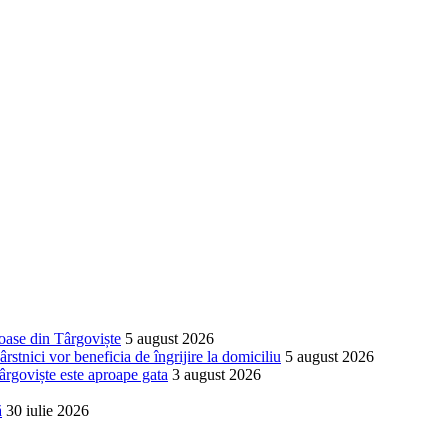
nduri europene atrase în numai o săptămână pentru Târ
t contractul pentru cea mai mare investiție rutieră di
ioase din Târgoviște
5 august 2026
stnici vor beneficia de îngrijire la domiciliu
5 august 2026
ârgoviște este aproape gata
3 august 2026
ă
30 iulie 2026