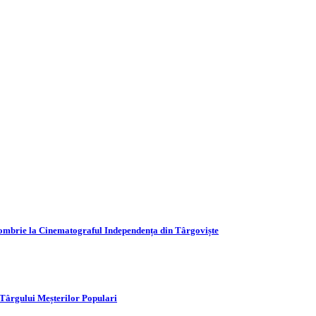
ctombrie la Cinematograful Independența din Târgoviște
a Târgului Meșterilor Populari