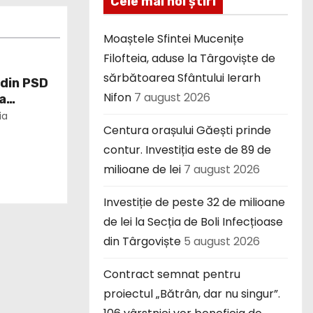
Cele mai noi știri
Moaștele Sfintei Mucenițe
Filofteia, aduse la Târgoviște de
sărbătoarea Sfântului Ierarh
 din PSD
Nifon
7 august 2026
a
ia
Centura orașului Găești prinde
contur. Investiția este de 89 de
milioane de lei
7 august 2026
Investiție de peste 32 de milioane
de lei la Secția de Boli Infecțioase
din Târgoviște
5 august 2026
Contract semnat pentru
proiectul „Bătrân, dar nu singur”.