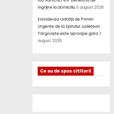
106 vârstnici vor beneficia de
îngrijire la domiciliu
5 august 2026
Extinderea Unității de Primiri
Urgențe de la Spitalul Județean
Târgoviște este aproape gata
3
august 2026
Ce au de spus cititorii