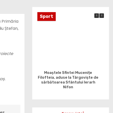
Sport
u Primăria
iu Ștefan,
roiecte
Moaștele Sfintei Mucenițe
Cent
Filofteia, aduse la Târgoviște de
cont
aș.
sărbătoarea Sfântului Ierarh
Nifon
ez