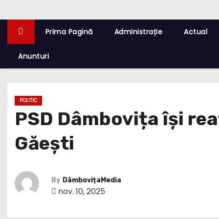
Prima Pagină
Administrație
Actual
Anunturi
POLITIC
PSD Dâmbovița își reaf
Găești
By
DâmbovițaMedia
nov. 10, 2025