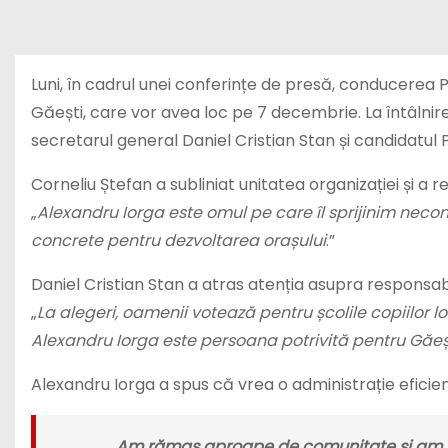
Luni, în cadrul unei conferințe de presă, conducerea
Găești, care vor avea loc pe 7 decembrie. La întâlnire
secretarul general Daniel Cristian Stan și candidatul 
Corneliu Ștefan a subliniat unitatea organizației și a re
„
Alexandru Iorga este omul pe care îl sprijinim necon
concrete pentru dezvoltarea orașului
.”
Daniel Cristian Stan a atras atenția asupra responsabil
„
La alegeri, oamenii votează pentru școlile copiilor lor,
Alexandru Iorga este persoana potrivită pentru Găeș
Alexandru Iorga a spus că vrea o administrație efici
„
Am rămas aproape de comunitate și am v