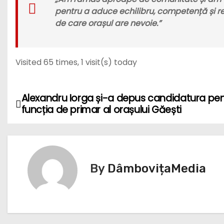
pentru a aduce echilibru, competență și re
de care orașul are nevoie.
”
Visited 65 times, 1 visit(s) today
Alexandru Iorga și-a depus candidatura pe
N
funcția de primar al orașului Găești
a
v
i
By
DâmbovițaMedia
g
a