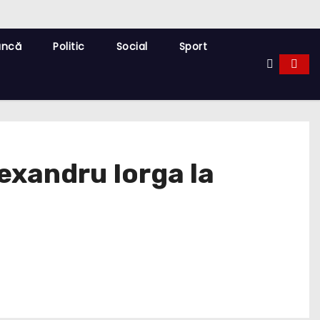
uncă
Politic
Social
Sport
exandru Iorga la