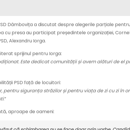
 PSD Dâmbovița a discutat despre alegerile parțiale pentr
a cu presa au participat președintele organizației, Cornel
PSD, Alexandru Iorga.
iterat sprijinul pentru Iorga:
diționat. Este dedicat comunității și avem alături de el p
ității PSD față de locuitori:
 pentru siguranța străzilor și pentru viața de zi cu zi în or
ti
.”
entă, aproape de oameni:
ăzut că schimbarea nu se face doar prin vorbe. Candid