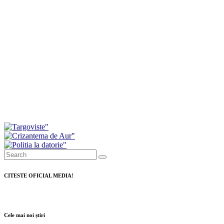
Dâmbovița
Daniel Cristian Stan: Peste 41 de milioane de lei,
fonduri europene atrase în numai o săptămână
pentru Târgoviște
Drumul spre Padina intră în modernizare. A fost
semnat contractul pentru cea mai mare investiție
rutieră din județ
CITESTE OFICIAL MEDIA!
Cele mai noi știri