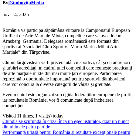
By
DâmbovițaMedia
nov. 14, 2025
România va participa săptămâna viitoare la Campionatul European
Unificat de Arte Marțiale Mixte, competiție care va avea loc în
Arnsberg, Germania. Delegarea românească este formată din
sportivi ai Asociației Club Sportiv „Marin Marius Mihai Arte
Marțiale” din Târgoviște.
Clubul târgoviștean va fi prezent atât cu sportivi, cât și cu antrenori
și arbitri acreditați, în cadrul unei competiții care reunește practicanți
de arte marțiale mixte din mai multe țări europene. Participarea
reprezintă o oportunitate importantă pentru sportivii dâmbovițeni,
care vor concura la diverse categorii de vârstă și greutate.
Evenimentul este organizat sub egida federațiilor europene de profil,
iar rezultatele României vor fi comunicate după încheierea
competiției.
Visited 11 times, 1 visit(s) today
Navigare
Chindia se scufundă în criză: încă un eșec usturător, doar un punct
din ultimele patru partide
în
Performanță uriașă pentru România și rezultate excepționale pentru