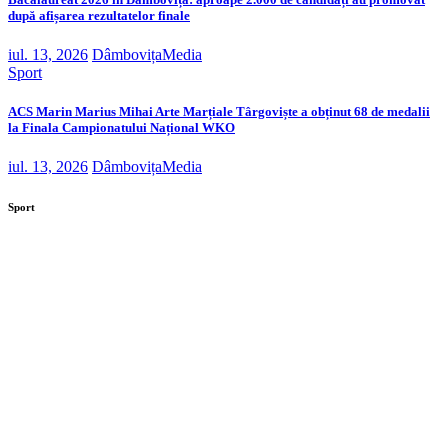
după afișarea rezultatelor finale
iul. 13, 2026
DâmbovițaMedia
Sport
ACS Marin Marius Mihai Arte Marțiale Târgoviște a obținut 68 de medalii
la Finala Campionatului Național WKO
iul. 13, 2026
DâmbovițaMedia
Sport
Investiție de peste 32 de milioane de lei la Secția de
Boli Infecțioase din Târgoviște
Contract semnat pentru proiectul „Bătrân, dar nu
singur”. 106 vârstnici vor beneficia de îngrijire la
domiciliu