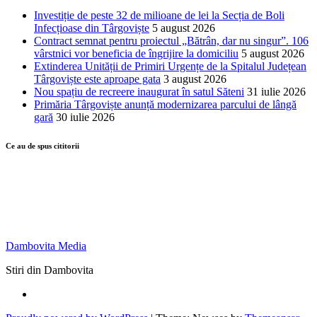
Investiție de peste 32 de milioane de lei la Secția de Boli
Infecțioase din Târgoviște
5 august 2026
Contract semnat pentru proiectul „Bătrân, dar nu singur”. 106
vârstnici vor beneficia de îngrijire la domiciliu
5 august 2026
Extinderea Unității de Primiri Urgențe de la Spitalul Județean
Târgoviște este aproape gata
3 august 2026
Nou spațiu de recreere inaugurat în satul Săteni
31 iulie 2026
Primăria Târgoviște anunță modernizarea parcului de lângă
gară
30 iulie 2026
Ce au de spus cititorii
Dambovita Media
Stiri din Dambovita