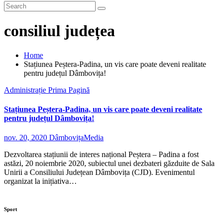
consiliul județea
Home
Stațiunea Peștera-Padina, un vis care poate deveni realitate
pentru județul Dâmbovița!
Administrație
Prima Pagină
Stațiunea Peștera-Padina, un vis care poate deveni realitate
pentru județul Dâmbovița!
nov. 20, 2020
DâmbovițaMedia
Dezvoltarea stațiunii de interes național Peștera – Padina a fost
astăzi, 20 noiembrie 2020, subiectul unei dezbateri găzduite de Sala
Unirii a Consiliului Județean Dâmbovița (CJD). Evenimentul
organizat la inițiativa…
Sport