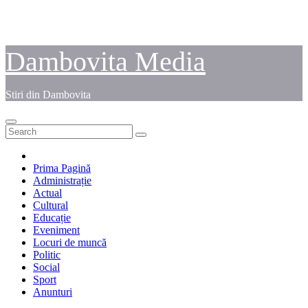
Dambovita Media
Stiri din Dambovita
Prima Pagină
Administrație
Actual
Cultural
Educație
Eveniment
Locuri de muncă
Politic
Social
Sport
Anunturi