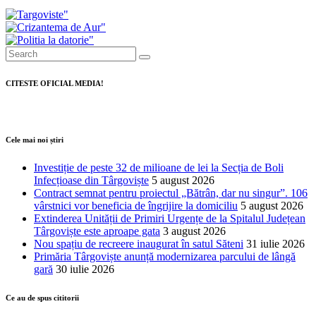
CITESTE OFICIAL MEDIA!
Cele mai noi știri
Investiție de peste 32 de milioane de lei la Secția de Boli
Infecțioase din Târgoviște
5 august 2026
Contract semnat pentru proiectul „Bătrân, dar nu singur”. 106
vârstnici vor beneficia de îngrijire la domiciliu
5 august 2026
Extinderea Unității de Primiri Urgențe de la Spitalul Județean
Târgoviște este aproape gata
3 august 2026
Nou spațiu de recreere inaugurat în satul Săteni
31 iulie 2026
Primăria Târgoviște anunță modernizarea parcului de lângă
gară
30 iulie 2026
Ce au de spus cititorii