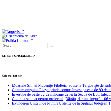
Consiliul Local Găești a respins proiectul privind maj
Investiții de peste 11 milioane de lei pentru moderni
CITESTE OFICIAL MEDIA!
Cele mai noi știri
Moaștele Sfintei Mucenițe Filofteia, aduse la Târgoviște de săr
Centura orașului Găești prinde contur. Investiția este de 89 de m
Investiție de peste 32 de milioane de lei la Secția de Boli Infecț
Contract semnat pentru proiectul „Bătrân, dar nu singur”. 106 vâr
Extinderea Unității de Primiri Urgențe de la Spitalul Județean T