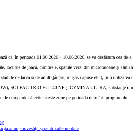
mează că, în perioada 01.06.2026 – 10.06.2026, se va desfășura cea de-a
le, locurile de joacă, cimitirele, spațiile verzi din microraioane și alini
tadiile de larvă și de adult (țânțari, muște, căpușe etc.), prin utilizarea
 (FLOW), SOLFAC TRIO EC 140 NF și CYMINA ULTRA, substanțe omologa
male de companie să evite aceste zone pe perioada derulării programului.
026
rga anunță investiții și pentru alte imobile