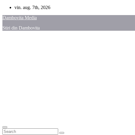
Skip
vin. aug. 7th, 2026
to
Dambovita Media
content
Stiri din Dambovita