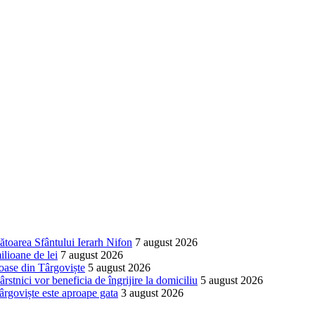
orarea tarifelor pentru salubrizare. Primarul a prezenta
zarea serviciilor de ambulanță din Dâmbovița
bătoarea Sfântului Ierarh Nifon
7 august 2026
ilioane de lei
7 august 2026
ioase din Târgoviște
5 august 2026
stnici vor beneficia de îngrijire la domiciliu
5 august 2026
ârgoviște este aproape gata
3 august 2026