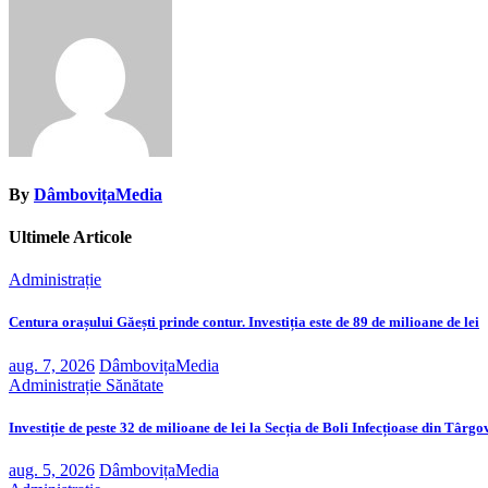
articole
By
DâmbovițaMedia
Ultimele Articole
Administrație
Centura orașului Găești prinde contur. Investiția este de 89 de milioane de lei
aug. 7, 2026
DâmbovițaMedia
Administrație
Sănătate
Investiție de peste 32 de milioane de lei la Secția de Boli Infecțioase din Târgo
aug. 5, 2026
DâmbovițaMedia