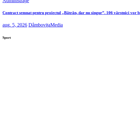
Administrație
Contract semnat pentru proiectul „Bătrân, dar nu singur”. 106 vârstnici vor be
aug. 5, 2026
DâmbovițaMedia
Sport
Moaștele Sfintei Mucenițe Filofteia, aduse la Târgovi
Centura orașului Găești prinde contur. Investiția este 
Contract semnat pentru proiectul „Bătrân, dar nu singu
Extinderea Unității de Primiri Urgențe de la Spitalul
Primăria Târgoviște anunță modernizarea parcului d