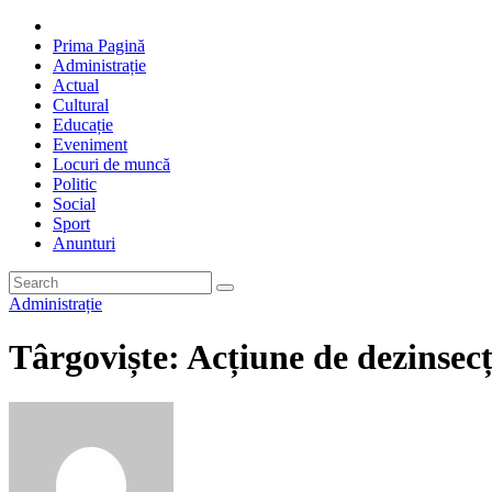
Prima Pagină
Administrație
Actual
Cultural
Educație
Eveniment
Locuri de muncă
Politic
Social
Sport
Anunturi
Administrație
Târgoviște: Acțiune de dezinsecț