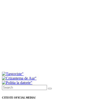
Primăria Târgoviște anunță modernizarea parcului
de lângă gară
40 de medalii pentru ACS Marin Marius Mihai Arte
Marțiale Târgoviște la Cupa Mării Negre
Consiliul Local Găești a respins proiectul privind
majorarea tarifelor pentru salubrizare. Primarul a
prezentat modul în care au votat consilierii
CITESTE OFICIAL MEDIA!