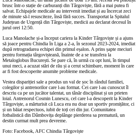
brusc într-o stație de carburanți din Târgoviște, fără a mai putea fi
salvat. Echipajele medicale au intervenit imediat și au încercat zeci
de minute să-l resusciteze, însă fără succes. Transportat la Spitalul
Județean de Urgență din Târgoviște, medicii au declarat decesul în
jurul orei 12:50.
Luca Manolache și-a început cariera la Kinder Târgoviște și a ajuns
să joace pentru Chindia în Liga a 2-a, în sezonul 2023-2024, imediat
după retrogradarea echipei din primul eșalon. A prins șapte meciuri
pentru formația târgovișteană, înainte de a se transfera la
Metaloglobus București. Se pare că, în urmă cu opt luni, în timpul
unui meci, a acuzat stări de rău și a cerut schimbare, moment în care
ar fi fost descoperite anumite probleme medicale.
Vestea dispariției sale a produs un val de șoc în rândul familiei,
colegilor și antrenorilor care l-au format. Cei care l-au cunoscut îl
descriu ca pe un jucător talentat, un tânăr disciplinat și un prieten
loial. Antrenorul Cosmin Lunescu, cel care l-a descoperit la Kinder
Târgoviște, a mărturisit că Luca era nu doar un sportiv promițător, ci
și un băiat respectuos, iubit de toți cei din jur. Comunitatea
fotbalistică din Dâmbovița deplânge pierderea sa prematură, un
destin curmat mult prea devreme.
Foto: Facebook, AFC Chindia Târgoviște