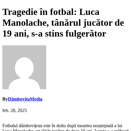
Tragedie în fotbal: Luca
Manolache, tânărul jucător de
19 ani, s-a stins fulgerător
By
DâmbovițaMedia
feb. 28, 2025
Fotbalul dâmbovițean este în doliu după moartea neașteptată a lui
Luca Manolache, un tânăr jucător de doar 19 ani. Acesta s-a prăbușit