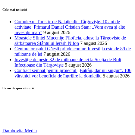
Cele mai noi știri
Complexul Turistic de Natație din Târgoviște, 10 ani de
activitate. Primarul Daniel Cristian Stan: „Vom avea și alte
investiții mari”
9 august 2026
Moaștele Sfintei Mucenițe Filofteia, aduse la Târgoviște de
sărbătoarea Sfântului Ierarh Nifon
7 august 2026
Centura orașului Găești prinde contur. Investiția este de 89 de
milioane de lei
7 august 2026
Investiție de peste 32 de milioane de lei la Secția de Boli
Infecțioase din Târgoviște
5 august 2026
Contract semnat pentru proiectul „Bătrân, dar nu singur”. 106
vârstnici vor beneficia de îngrijire la domiciliu
5 august 2026
Ce au de spus cititorii
Dambovita Media