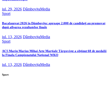
iul. 29, 2026
DâmbovițaMedia
Sport
Bacalaureat 2026 în Dâmbovița: aproape 2.000 de candidați au promovat
după afișarea rezultatelor finale
iul. 13, 2026
DâmbovițaMedia
Sport
ACS Marin Marius Mihai Arte Marțiale Târgoviște a obținut 68 de medalii
la Finala Campionatului Național WKO
iul. 13, 2026
DâmbovițaMedia
Sport
Complexul Turistic de Natație din Târgoviște, 10 ani
de activitate. Primarul Daniel Cristian Stan: „Vom
avea și alte investiții mari”