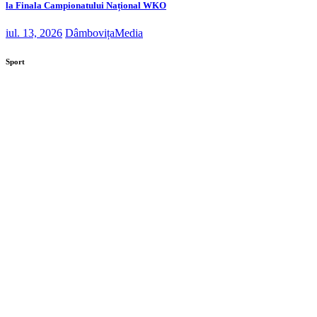
la Finala Campionatului Național WKO
iul. 13, 2026
DâmbovițaMedia
Sport
Investiție de peste 32 de milioane de lei la Secția de
Boli Infecțioase din Târgoviște
Contract semnat pentru proiectul „Bătrân, dar nu
singur”. 106 vârstnici vor beneficia de îngrijire la
domiciliu
Extinderea Unității de Primiri Urgențe de la Spitalul
Județean Târgoviște este aproape gata
Nou spațiu de recreere inaugurat în satul Săteni