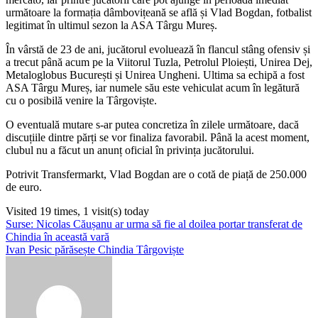
următoare la formația dâmbovițeană se află și Vlad Bogdan, fotbalist
legitimat în ultimul sezon la ASA Târgu Mureș.
În vârstă de 23 de ani, jucătorul evoluează în flancul stâng ofensiv și
a trecut până acum pe la Viitorul Tuzla, Petrolul Ploiești, Unirea Dej,
Metaloglobus București și Unirea Ungheni. Ultima sa echipă a fost
ASA Târgu Mureș, iar numele său este vehiculat acum în legătură
cu o posibilă venire la Târgoviște.
O eventuală mutare s-ar putea concretiza în zilele următoare, dacă
discuțiile dintre părți se vor finaliza favorabil. Până la acest moment,
clubul nu a făcut un anunț oficial în privința jucătorului.
Potrivit Transfermarkt, Vlad Bogdan are o cotă de piață de 250.000
de euro.
Visited 19 times, 1 visit(s) today
Navigare
Surse: Nicolas Căușanu ar urma să fie al doilea portar transferat de
Chindia în această vară
în
Ivan Pesic părăsește Chindia Târgoviște
articole