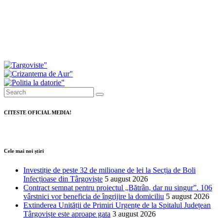
Drumul spre Padina intră în modernizare. A fost
semnat contractul pentru cea mai mare investiție
rutieră din județ
CITESTE OFICIAL MEDIA!
Cele mai noi știri
Investiție de peste 32 de milioane de lei la Secția de Boli
Infecțioase din Târgoviște
5 august 2026
Contract semnat pentru proiectul „Bătrân, dar nu singur”. 106
vârstnici vor beneficia de îngrijire la domiciliu
5 august 2026
Extinderea Unității de Primiri Urgențe de la Spitalul Județean
Târgoviște este aproape gata
3 august 2026