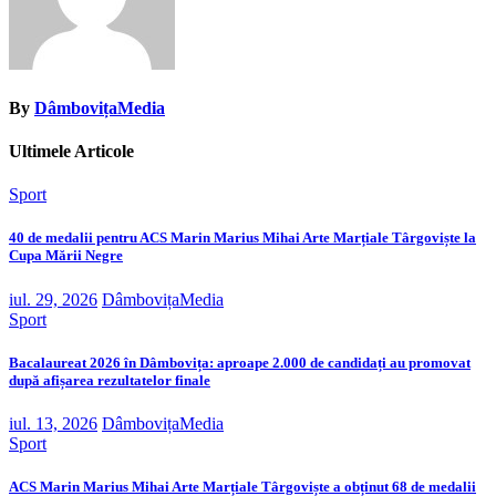
By
DâmbovițaMedia
Ultimele Articole
Sport
40 de medalii pentru ACS Marin Marius Mihai Arte Marțiale Târgoviște la
Cupa Mării Negre
iul. 29, 2026
DâmbovițaMedia
Sport
Bacalaureat 2026 în Dâmbovița: aproape 2.000 de candidați au promovat
după afișarea rezultatelor finale
iul. 13, 2026
DâmbovițaMedia
Sport
ACS Marin Marius Mihai Arte Marțiale Târgoviște a obținut 68 de medalii