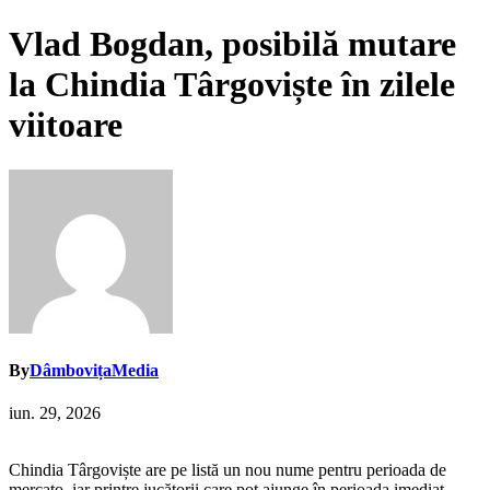
Vlad Bogdan, posibilă mutare
la Chindia Târgoviște în zilele
viitoare
By
DâmbovițaMedia
iun. 29, 2026
Chindia Târgoviște are pe listă un nou nume pentru perioada de
mercato, iar printre jucătorii care pot ajunge în perioada imediat