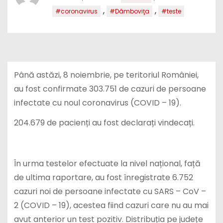
,
,
#coronavirus
#Dâmboviţa
#teste
Până astăzi, 8 noiembrie, pe teritoriul României,
au fost confirmate 303.751 de cazuri de persoane
infectate cu noul coronavirus (COVID – 19).
204.679 de pacienți au fost declarați vindecați.
În urma testelor efectuate la nivel național, față
de ultima raportare, au fost înregistrate 6.752
cazuri noi de persoane infectate cu SARS – CoV –
2 (COVID – 19), acestea fiind cazuri care nu au mai
avut anterior un test pozitiv. Distribuția pe județe