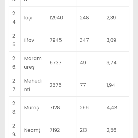
2
Iași
12940
248
2,39
4.
2
Ilfov
7945
347
3,09
5.
2
Maram
5737
49
3,74
6.
ureș
2
Mehedi
2575
77
1,94
7.
nți
2
Mureș
7128
256
4,48
8.
2
Neamț
7192
213
2,56
9.