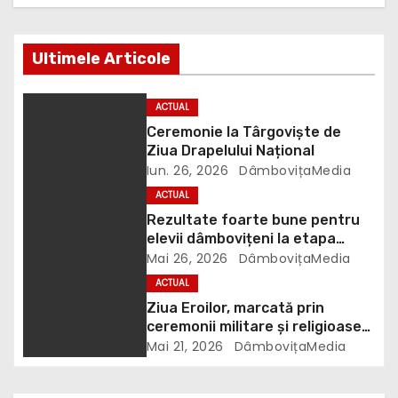
r
e
Ultimele Articole
î
n
ACTUAL
Ceremonie la Târgoviște de
a
Ziua Drapelului Național
Iun. 26, 2026
DâmbovițaMedia
r
ACTUAL
t
Rezultate foarte bune pentru
elevii dâmbovițeni la etapa
i
națională a concursului „ȘTIU ȘI
Mai 26, 2026
DâmbovițaMedia
APLIC”
ACTUAL
c
Ziua Eroilor, marcată prin
ceremonii militare și religioase
o
la Târgoviște
Mai 21, 2026
DâmbovițaMedia
l