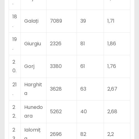
.
18
Galați
7089
39
1,71
.
19
Giurgiu
2326
81
1,86
.
2
Gorj
3380
61
1,76
0.
21
Harghit
3628
63
2,67
.
a
2
Hunedo
5262
40
2,68
2.
ara
2
Ialomiț
2696
82
2,2
3.
a