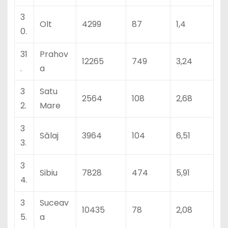
3
Olt
4299
87
1,4
0.
31
Prahov
12265
749
3,24
.
a
3
Satu
2564
108
2,68
2.
Mare
3
Sălaj
3964
104
6,51
3.
3
Sibiu
7828
474
5,91
4.
3
Suceav
10435
78
2,08
5.
a