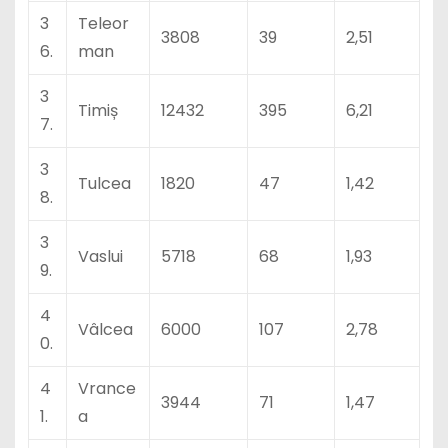
3
Teleor
3808
39
2,51
6.
man
3
Timiș
12432
395
6,21
7.
3
Tulcea
1820
47
1,42
8.
3
Vaslui
5718
68
1,93
9.
4
Vâlcea
6000
107
2,78
0.
4
Vrance
3944
71
1,47
1.
a