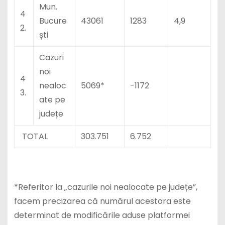
Mun.
4
Bucure
43061
1283
4,9
2.
ști
Cazuri
noi
4
nealoc
5069*
-1172
3.
ate pe
județe
TOTAL
303.751
6.752
*Referitor la „cazurile noi nealocate pe județe”,
facem precizarea că numărul acestora este
determinat de modificările aduse platformei