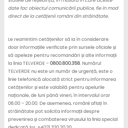
statele de reședință, în măsura în care aceste
date fac obiectul comunicării publice, fie în mod
direct de la cetățenii români din străinătate.
Le reamintim cetățenilor să ia în considerare
doar informațiile verificate prin sursele oficiale și
să apeleze pentru recomandări și alte informații
la linia TELVERDE –
0800.800.358
. Numărul
TELVERDE nu este un număr de urgență, este o
linie telefonică alocată strict pentru informarea
cetățenilor și este valabilă pentru apelurile
naționale, de luni până vineri, în intervalul orar
08.00 – 20.00. De asemenea, românii aflați în
străinătate pot solicita informații despre
prevenirea și combaterea virusului la linia special
dedicată lor, +4021.320.20.20.