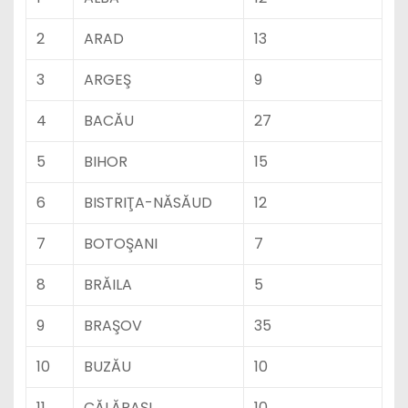
2
ARAD
13
3
ARGEŞ
9
4
BACĂU
27
5
BIHOR
15
6
BISTRIŢA-NĂSĂUD
12
7
BOTOŞANI
7
8
BRĂILA
5
9
BRAŞOV
35
10
BUZĂU
10
11
CĂLĂRAŞI
10