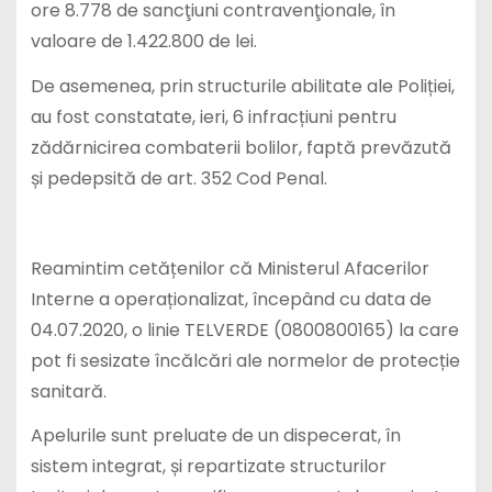
ore 8.778 de sancţiuni contravenţionale, în
valoare de 1.422.800 de lei.
De asemenea, prin structurile abilitate ale Poliției,
au fost constatate, ieri, 6 infracțiuni pentru
zădărnicirea combaterii bolilor, faptă prevăzută
și pedepsită de art. 352 Cod Penal.
Reamintim cetățenilor că Ministerul Afacerilor
Interne a operaționalizat, începând cu data de
04.07.2020, o linie TELVERDE (0800800165) la care
pot fi sesizate încălcări ale normelor de protecție
sanitară.
Apelurile sunt preluate de un dispecerat, în
sistem integrat, și repartizate structurilor