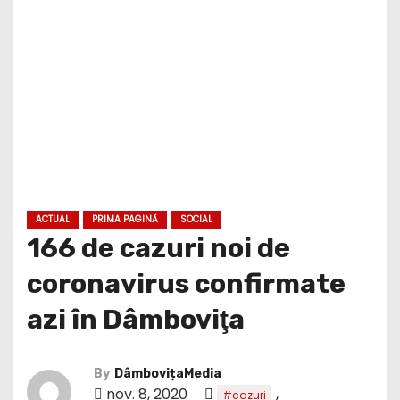
ACTUAL
PRIMA PAGINĂ
SOCIAL
166 de cazuri noi de
coronavirus confirmate
azi în Dâmboviţa
By
DâmbovițaMedia
nov. 8, 2020
,
#cazuri