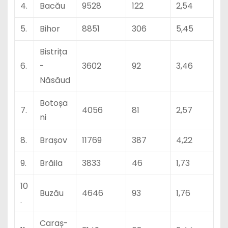
4.
Bacău
9528
122
2,54
5.
Bihor
8851
306
5,45
Bistrița
6.
-
3602
92
3,46
Năsăud
Botoșa
7.
4056
81
2,57
ni
8.
Brașov
11769
387
4,22
9.
Brăila
3833
46
1,73
10
Buzău
4646
93
1,76
.
Caraș-