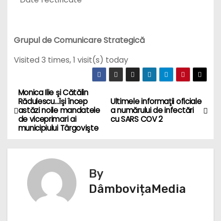
Grupul de Comunicare Strategică
Visited 3 times, 1 visit(s) today
Monica Ilie şi Cătălin
N
Rădulescu…îşi încep
Ultimele informaţii oficiale
astăzi noile mandatele
a numărului de infectări
a
de viceprimari ai
cu SARS COV 2
municipiului Târgovişte
v
i
By
g
DâmbovițaMedia
a