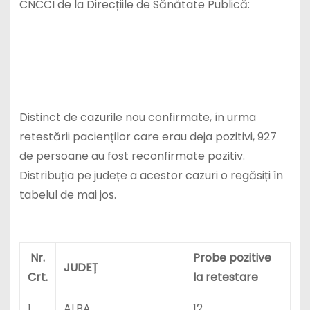
CNCCI de la Direcțiile de Sănătate Publică:
Distinct de cazurile nou confirmate, în urma
retestării pacienților care erau deja pozitivi, 927
de persoane au fost reconfirmate pozitiv.
Distribuția pe județe a acestor cazuri o regăsiți în
tabelul de mai jos.
Nr.
Probe pozitive
JUDEȚ
Crt.
la retestare
1
ALBA
12