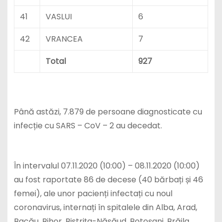
41
VASLUI
6
42
VRANCEA
7
Total
927
Până astăzi, 7.879 de persoane diagnosticate cu
infecție cu SARS – CoV – 2 au decedat.
În intervalul 07.11.2020 (10:00) – 08.11.2020 (10:00)
au fost raportate 86 de decese (40 bărbați și 46
femei), ale unor pacienți infectați cu noul
coronavirus, internați în spitalele din Alba, Arad,
Bacău, Bihor, Bistrița-Năsăud, Botoșani, Brăila,