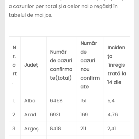
a cazurilor per total și a celor noi o regăsiți în
tabelul de mai jos.
Număr
N
Inciden
Număr
de
r.
ța
de cazuri
cazuri
c
Județ
înregis
confirma
nou
rt
trată la
te(total)
confirm
.
14 zile
ate
1.
Alba
6458
151
5,4
2.
Arad
6931
169
4,76
3.
Argeș
8418
211
2,41