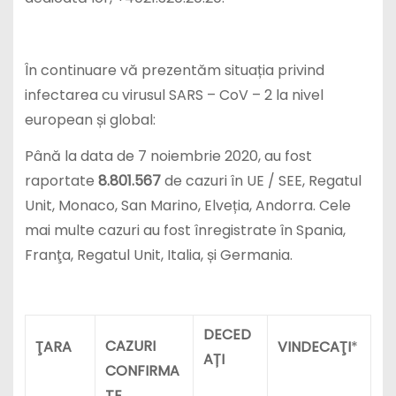
În continuare vă prezentăm situația privind
infectarea cu virusul SARS – CoV – 2 la nivel
european și global:
Până la data de 7 noiembrie 2020, au fost
raportate
8.801.567
de cazuri în UE / SEE, Regatul
Unit, Monaco, San Marino, Elveția, Andorra. Cele
mai multe cazuri au fost înregistrate în Spania,
Franţa, Regatul Unit, Italia, și Germania.
DECED
CAZURI
ŢARA
VINDECA
ŢI
*
AȚI
CONFIRMA
TE