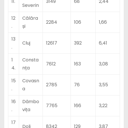
11.
3149
68
2,44
Severin
12
Călăra
2284
106
1,66
.
și
13
Cluj
12617
392
6,41
.
1
Consta
7612
163
3,08
4.
nța
15
Covasn
2785
76
3,55
.
a
16
Dâmbo
7765
166
3,22
.
vița
17
Dolj
8342
129
3,87