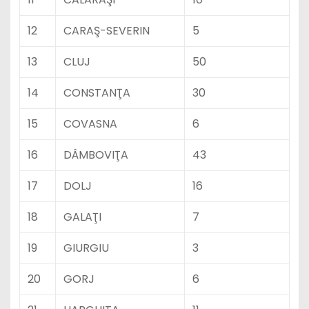
12
CARAŞ-SEVERIN
5
13
CLUJ
50
14
CONSTANŢA
30
15
COVASNA
6
16
DÂMBOVIŢA
43
17
DOLJ
16
18
GALAŢI
7
19
GIURGIU
3
20
GORJ
6