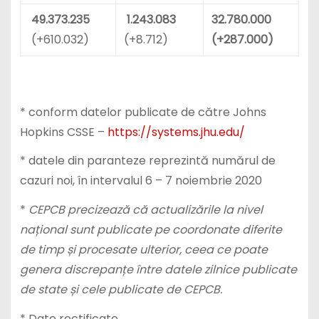
49.373.235
1.243.083
32.780.000
(+610.032)
(+8.712)
(+287.000)
* conform datelor publicate de către Johns
Hopkins CSSE –
https://systems.jhu.edu/
* datele din paranteze reprezintă numărul de
cazuri noi, în intervalul 6 – 7 noiembrie 2020
*
CEPCB precizează că actualizările la nivel
național sunt publicate pe coordonate diferite
de timp și procesate ulterior, ceea ce poate
genera discrepanțe între datele zilnice publicate
de state și cele publicate de CEPCB.
* Date rectificate