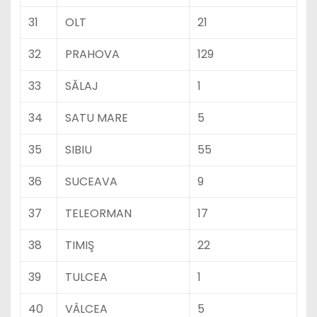
31
OLT
21
32
PRAHOVA
129
33
SĂLAJ
1
34
SATU MARE
5
35
SIBIU
55
36
SUCEAVA
9
37
TELEORMAN
17
38
TIMIŞ
22
39
TULCEA
1
40
VÂLCEA
5