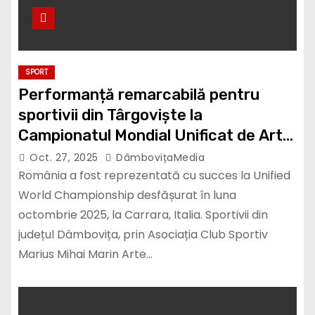
SPORT
Performanță remarcabilă pentru
sportivii din Târgoviște la
Campionatul Mondial Unificat de Arte
Marțiale din Italia
Oct. 27, 2025
DâmbovițaMedia
România a fost reprezentată cu succes la Unified
World Championship desfășurat în luna
octombrie 2025, la Carrara, Italia. Sportivii din
județul Dâmbovița, prin Asociația Club Sportiv
Marius Mihai Marin Arte…