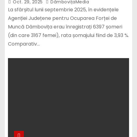
Oct. 29, 2025
DâmbovițaMedia
La sfârșitul lunii septembrie 2025, în evidențele
Agenției Județene pentru Ocuparea Forței de
Muncă Dâmbovița erau înregistrați 6397 șomeri
(din care 3167 femei), rata șomajului fiind de 3,93 %.
Comparativ…