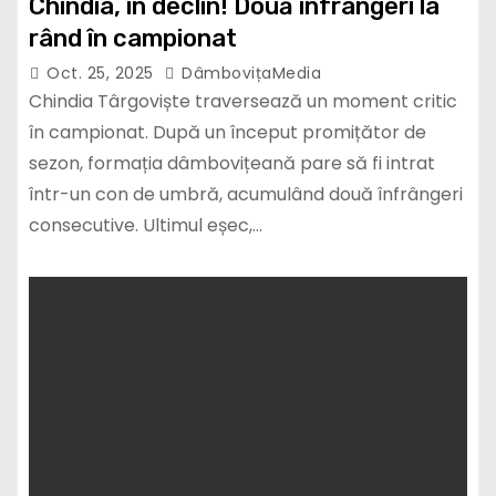
Chindia, în declin! Două înfrângeri la
rând în campionat
Oct. 25, 2025
DâmbovițaMedia
Chindia Târgoviște traversează un moment critic
în campionat. După un început promițător de
sezon, formația dâmbovițeană pare să fi intrat
într-un con de umbră, acumulând două înfrângeri
consecutive. Ultimul eșec,…