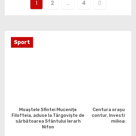
P
1
2
…
4
a
g
i
Sport
n
a
ț
i
e
Moaștele Sfintei Mucenițe
Centura orașului G
a
Filofteia, aduse la Târgoviște de
contur. Investiția e
sărbătoarea Sfântului Ierarh
milioane de
Nifon
r