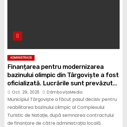
ADMINISTRAȚIE
Finanțarea pentru modernizarea
bazinului olimpic din Târgoviște a fost
oficializată. Lucrările sunt prevăzute
pentru anul viitor
Oct. 29, 2025
DâmbovițaMedia
Municipiul Târgoviște a făcut pasul decisiv pentru
reabilitarea bazinului olimpic al Complexului
Turistic de Natație, după semnarea contractului
de finanțare de către administrația locală.