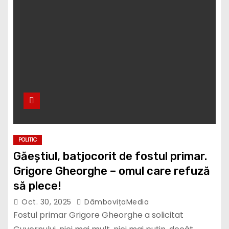
POLITIC
Găeștiul, batjocorit de fostul primar.
Grigore Gheorghe – omul care refuză
să plece!
Oct. 30, 2025
DâmbovițaMedia
Fostul primar Grigore Gheorghe a solicitat