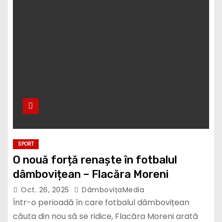
SPORT
O nouă forță renaște în fotbalul
dâmbovițean – Flacăra Moreni
Oct. 26, 2025
DâmbovițaMedia
Într-o perioadă în care fotbalul dâmbovițean
căuta din nou să se ridice, Flacăra Moreni arată