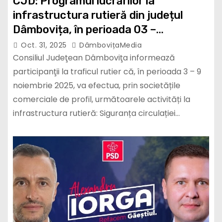
CJD: Programul lucrărilor la
infrastructura rutieră din județul
Dâmbovița, în perioada 03 –
09.11.2025
Oct. 31, 2025
DâmbovițaMedia
Consiliul Judeţean Dâmboviţa informează
participanţii la traficul rutier că, în perioada 3 – 9
noiembrie 2025, va efectua, prin societățile
comerciale de profil, următoarele activități la
infrastructura rutieră: Siguranța circulației…