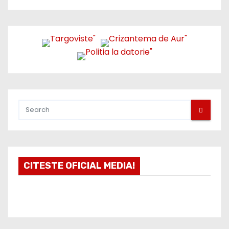
t
i
c
o
l
e
CITESTE OFICIAL MEDIA!