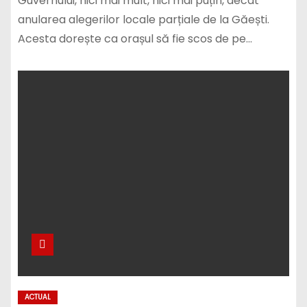
Guvernului, nici mai mult, nici mai puțin, decât
anularea alegerilor locale parțiale de la Găești.
Acesta dorește ca orașul să fie scos de pe…
ACTUAL