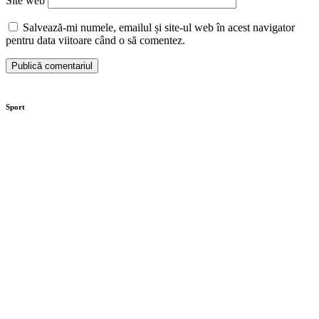
Site web
Salvează-mi numele, emailul și site-ul web în acest navigator
pentru data viitoare când o să comentez.
Sport
Moaștele Sfintei Mucenițe Filofteia, aduse la
Târgoviște de sărbătoarea Sfântului Ierarh Nifon
Centura orașului Găești prinde contur. Investiția este
de 89 de milioane de lei
Investiție de peste 32 de milioane de lei la Secția de
Boli Infecțioase din Târgoviște