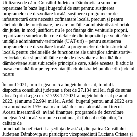
Utilizarea de către Consiliul Județean Dâmbovița a sumelor
repartizate în baza legii bugetului de stat pentru: susținerea
programelor de dezvoltare locală, susținerea programelor de
infrastructură care necesită cofinanțare locală, precum și pentru
cheltuielile de funcționare, pe care unitățile administrativ-teritoriale
din județ, în mod justificat, nu le pot finanța din veniturile proprii,
repartizarea sumelor din cote defalcate din impozitul pe venit către
unităţile administrativ-teritoriale (UAT-uri) – pentru susținerea
programelor de dezvoltare locală, a programelor de infrastructură
locală, pentru cheltuielile de funcționare ale unităților administrativ-
teritoriale, dar și posibilitățile reale de dezvoltare a localităților
dâmbovițene sunt subiectele principale care, zilele acestea, îi aduc la
masa consultărilor pe reprezentanții administrației publice din județul
nostru.
În anul 2021, prin Legea nr. 5 a bugetului de stat, fondul la
dispoziția consiliului județean a fost de 27.134 mii lei, față de suma
alocată prin Legea nr. 317/28.12.2021 a bugetului de stat pe anul
2022, și anume 32.994 mii lei. Astfel, bugetul pentru anul 2022 este
cu aproximativ 15% mai mare față de suma alocată anul trecut.
Acesta înseamnă că, având finanțare, programele de dezvoltare
județeană și locală vor putea continua, în folosul cetățenilor, în
calitate de
principali beneficiari. La ședința de astăzi, din partea Consiliului
Județean Dâmbovița au participat: vicepreședinții Luciana Cristea și