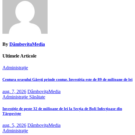
By
DâmbovițaMedia
Ultimele Articole
Administrație
Centura orașului Găești prinde contur. Investiția este de 89 de milioane de lei
aug. 7, 2026
DâmbovițaMedia
Administrație
Sănătate
Investiție de peste 32 de milioane de lei la Secția de Boli Infecțioase din
Târgoviște
aug. 5, 2026
DâmbovițaMedia
Administrație