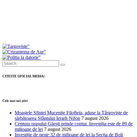
prezentat modul în care au votat consilierii
Investiții de peste 11 milioane de lei pentru
modernizarea serviciilor de ambulanță din
Dâmbovița
CITESTE OFICIAL MEDIA!
Cele mai noi știri
Moaștele Sfintei Mucenițe Filofteia, aduse la Târgoviște de
sărbătoarea Sfântului Ierarh Nifon
7 august 2026
Centura orașului Găești prinde contur. Investiția este de 89 de
milioane de lei
7 august 2026
Investiție de peste 32 de milioane de lei la Secția de Boli