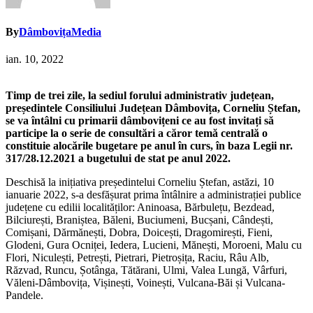
By
DâmbovițaMedia
ian. 10, 2022
Timp de trei zile, la sediul forului administrativ județean,
președintele Consiliului Județean Dâmbovița, Corneliu Ștefan,
se va întâlni cu primarii dâmbovițeni ce au fost invitați să
participe la o serie de consultări a căror temă centrală o
constituie alocările bugetare pe anul în curs, în baza Legii nr.
317/28.12.2021 a bugetului de stat pe anul
2022.
Deschisă la inițiativa președintelui Corneliu Ștefan, astăzi, 10
ianuarie 2022, s-a desfășurat prima întâlnire a administrației publice
județene cu edilii localităților: Aninoasa, Bărbulețu, Bezdead,
Bilciurești, Braniștea, Băleni, Buciumeni, Bucșani, Cândești,
Comișani, Dărmănești, Dobra, Doicești, Dragomirești, Fieni,
Glodeni, Gura Ocniței, Iedera, Lucieni, Mănești, Moroeni, Malu cu
Flori, Niculești, Petrești, Pietrari, Pietroșița, Raciu, Râu Alb,
Răzvad, Runcu, Șotânga, Tătărani, Ulmi, Valea Lungă, Vârfuri,
Văleni-Dâmbovița, Vișinești, Voinești, Vulcana-Băi și Vulcana-
Pandele.