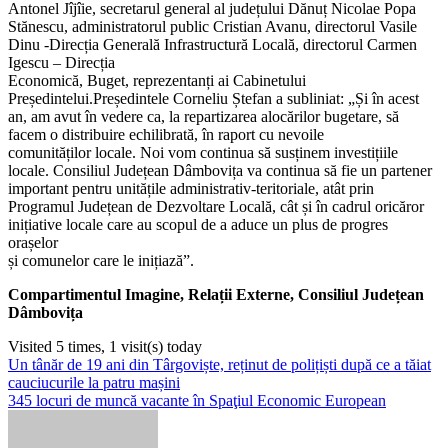
Antonel Jîjîie, secretarul general al județului Dănuț Nicolae Popa
Stănescu, administratorul public Cristian Avanu, directorul Vasile
Dinu -Direcția Generală Infrastructură Locală, directorul Carmen
Igescu – Direcția
Economică, Buget, reprezentanți ai Cabinetului
Președintelui.Președintele Corneliu Ștefan a subliniat: „Și în acest
an, am avut în vedere ca, la repartizarea alocărilor bugetare, să
facem o distribuire echilibrată, în raport cu nevoile
comunităților locale. Noi vom continua să susținem investițiile
locale. Consiliul Județean Dâmbovița va continua să fie un partener
important pentru unitățile administrativ-teritoriale, atât prin
Programul Județean de Dezvoltare Locală, cât și în cadrul oricăror
inițiative locale care au scopul de a aduce un plus de progres
orașelor
și comunelor care le inițiază”.
Compartimentul Imagine, Relații Externe, Consiliul Județean
Dâmbovița
Visited 5 times, 1 visit(s) today
Navigare
Un tânăr de 19 ani din Târgoviște, reținut de polițiști după ce a tăiat
cauciucurile la patru mașini
în
345 locuri de muncă vacante în Spaţiul Economic European
articole