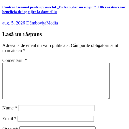
Contract semnat pentru proiectul „Bătrân, dar nu singur”. 106 vârstnici vor
beneficia de îngrijire la domiciliu
aug. 5, 2026
DâmbovițaMedia
Lasă un răspuns
Adresa ta de email nu va fi publicată.
Câmpurile obligatorii sunt
marcate cu
*
Comentariu
*
Nume
*
Email
*