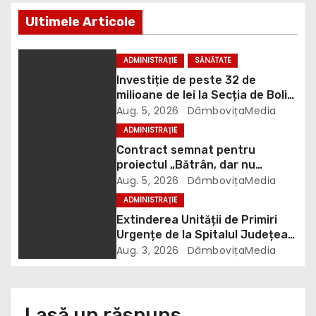
î
Ultimele Articole
n
ADMINISTRAȚIE
SĂNĂTATE
a
Investiție de peste 32 de
milioane de lei la Secția de Boli
r
Infecțioase din Târgoviște
Aug. 5, 2026
DâmbovițaMedia
ADMINISTRAȚIE
t
Contract semnat pentru
proiectul „Bătrân, dar nu
i
singur”. 106 vârstnici vor
Aug. 5, 2026
DâmbovițaMedia
beneficia de îngrijire la domiciliu
c
ADMINISTRAȚIE
Extinderea Unității de Primiri
o
Urgențe de la Spitalul Județean
Târgoviște este aproape gata
Aug. 3, 2026
DâmbovițaMedia
l
e
Lasă un răspuns