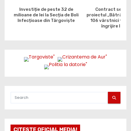
Investiție de peste 32 de
Contract semna
milioane de lei la Secția de Boli
proiectul „Bătrân, da
Infecțioase din Târgoviște
106 vârstnici vor b
îngrijire la do
CITESTE OFICIAL MEDIA!