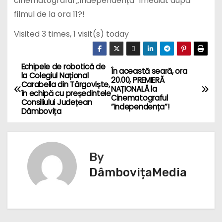
cinematograful „Independența” imediat după
filmul de la ora 11?!
Visited 3 times, 1 visit(s) today
Echipele de robotică de
N
În această seară, ora
la Colegiul Național
20.00, PREMIERĂ
Carabella din Târgoviște,
a
NAȚIONALĂ la
în echipă cu președintele
Cinematograful
Consiliului Județean
”Independența”!
v
Dâmbovița
i
g
By
DâmbovițaMedia
a
r
e