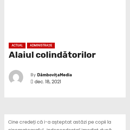
ACTUAL
ADMINISTRAȚIE
Alaiul colindătorilor
By
DâmbovițaMedia
dec. 18, 2021
Cine credeți că i-a așteptat astăzi pe copii la