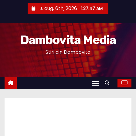
S
J. aug. 6th, 2026
1:37:47 AM
k
i
p
Dambovita Media
t
o
Stiri din Dambovita
c
o
n
t
e
n
t