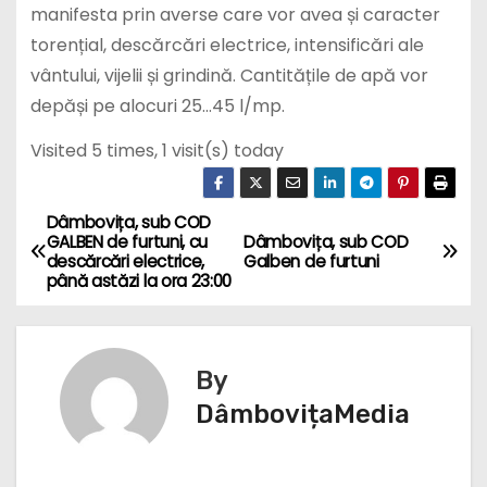
manifesta prin averse care vor avea și caracter
torențial, descărcări electrice, intensificări ale
vântului, vijelii și grindină. Cantitățile de apă vor
depăși pe alocuri 25…45 l/mp.
Visited 5 times, 1 visit(s) today
Dâmbovița, sub COD
N
GALBEN de furtuni, cu
Dâmbovița, sub COD
descărcări electrice,
Galben de furtuni
a
până astăzi la ora 23:00
v
i
By
g
DâmbovițaMedia
a