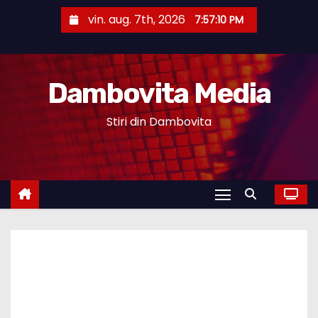
S
vin. aug. 7th, 2026
7:57:10 PM
k
i
p
Dambovita Media
t
o
Stiri din Dambovita
c
o
n
t
e
n
t