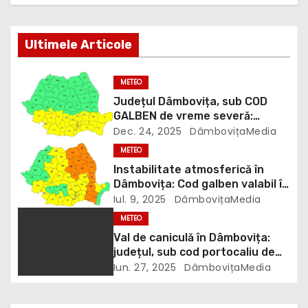
r
e
Ultimele Articole
î
METEO
n
Județul Dâmbovița, sub COD
GALBEN de vreme severă:
a
ninsori, viscol și polei
Dec. 24, 2025
DâmbovițaMedia
METEO
r
Instabilitate atmosferică în
t
Dâmbovița: Cod galben valabil în
județ
Iul. 9, 2025
DâmbovițaMedia
i
METEO
Val de caniculă în Dâmbovița:
c
județul, sub cod portocaliu de
temperaturi extreme
Iun. 27, 2025
DâmbovițaMedia
o
l