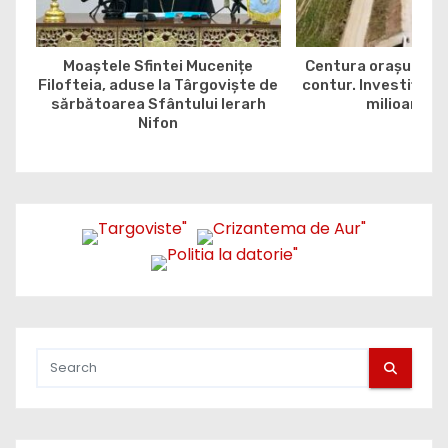
Moaștele Sfintei Mucenițe
Centura orașului G
Filofteia, aduse la Târgoviște de
contur. Investiția e
sărbătoarea Sfântului Ierarh
milioane de
Nifon