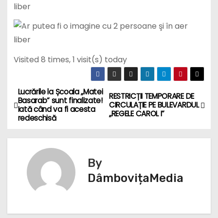
Visited 8 times, 1 visit(s) today
Lucrările la Școala „Matei
N
RESTRICȚII TEMPORARE DE
Basarab” sunt finalizate!
CIRCULAȚIE PE BULEVARDUL
Iată când va fi acesta
a
„REGELE CAROL I”
redeschisă
v
i
By
g
DâmbovițaMedia
a