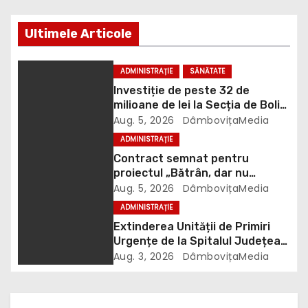
r
e
Ultimele Articole
î
ADMINISTRAȚIE
SĂNĂTATE
n
Investiție de peste 32 de
milioane de lei la Secția de Boli
a
Infecțioase din Târgoviște
Aug. 5, 2026
DâmbovițaMedia
ADMINISTRAȚIE
r
Contract semnat pentru
t
proiectul „Bătrân, dar nu
singur”. 106 vârstnici vor
Aug. 5, 2026
DâmbovițaMedia
i
beneficia de îngrijire la domiciliu
ADMINISTRAȚIE
Extinderea Unității de Primiri
c
Urgențe de la Spitalul Județean
Târgoviște este aproape gata
Aug. 3, 2026
DâmbovițaMedia
o
l