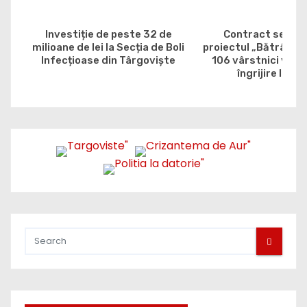
Investiție de peste 32 de
Contract semna
milioane de lei la Secția de Boli
proiectul „Bătrân, da
Infecțioase din Târgoviște
106 vârstnici vor b
îngrijire la do