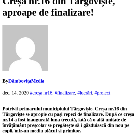
Creșa nr.16 din Târgoviște,
aproape de finalizare!
By
DâmbovițaMedia
dec. 14, 2020
#creșa nr16
,
#finalizare
,
#lucrări
,
#proiect
Potrivit primarului municipiului Târgoviște, Creșa nr.16 din
Târgoviște se apropie cu pași repezi de finalizare. După ce creșa
nr.14 a fost inaugurată luna trecută, iată că o altă unitate de
învățământ preșcolar se pregătește să-i găzduiască din nou pe
copii, într-un mediu plăcut și primitor.