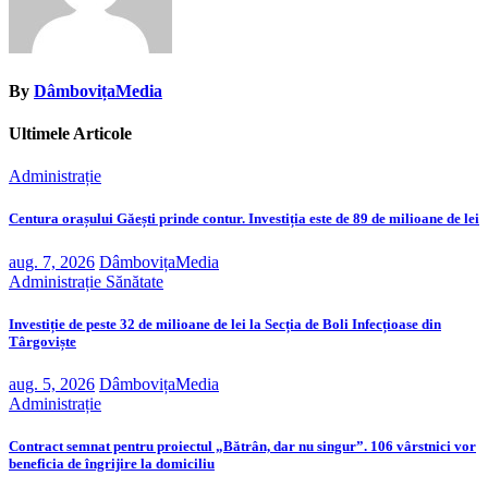
By
DâmbovițaMedia
Ultimele Articole
Administrație
Centura orașului Găești prinde contur. Investiția este de 89 de milioane de lei
aug. 7, 2026
DâmbovițaMedia
Administrație
Sănătate
Investiție de peste 32 de milioane de lei la Secția de Boli Infecțioase din
Târgoviște
aug. 5, 2026
DâmbovițaMedia
Administrație
Contract semnat pentru proiectul „Bătrân, dar nu singur”. 106 vârstnici vor
beneficia de îngrijire la domiciliu