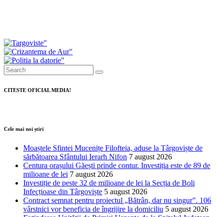
Investiții de peste 11 milioane de lei pentru
modernizarea serviciilor de ambulanță din
Dâmbovița
CITESTE OFICIAL MEDIA!
Cele mai noi știri
Moaștele Sfintei Mucenițe Filofteia, aduse la Târgoviște de
sărbătoarea Sfântului Ierarh Nifon
7 august 2026
Centura orașului Găești prinde contur. Investiția este de 89 de
milioane de lei
7 august 2026
Investiție de peste 32 de milioane de lei la Secția de Boli
Infecțioase din Târgoviște
5 august 2026
Contract semnat pentru proiectul „Bătrân, dar nu singur”. 106
vârstnici vor beneficia de îngrijire la domiciliu
5 august 2026