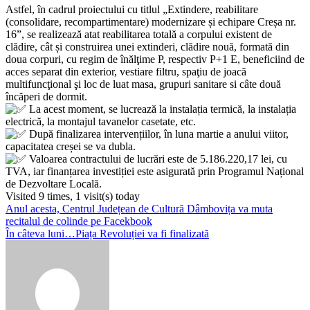
Astfel, în cadrul proiectului cu titlul „Extindere, reabilitare
(consolidare, recompartimentare) modernizare și echipare Creșa nr.
16”, se realizează atat reabilitarea totală a corpului existent de
clădire, cât și construirea unei extinderi, clădire nouă, formată din
doua corpuri, cu regim de înălţime P, respectiv P+1 E, beneficiind de
acces separat din exterior, vestiare filtru, spaţiu de joacă
multifuncţional şi loc de luat masa, grupuri sanitare si câte două
încăperi de dormit.
La acest moment, se lucrează la instalația termică, la instalația
electrică, la montajul tavanelor casetate, etc.
După finalizarea intervențiilor, în luna martie a anului viitor,
capacitatea creșei se va dubla.
Valoarea contractului de lucrări este de 5.186.220,17 lei, cu
TVA, iar finanțarea investiției este asigurată prin Programul Național
de Dezvoltare Locală.
Visited 9 times, 1 visit(s) today
Navigare
Anul acesta, Centrul Județean de Cultură Dâmbovița va muta
recitalul de colinde pe Facekbook
în
În câteva luni…Piața Revoluției va fi finalizată
articole