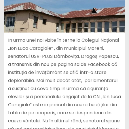
În urma unei noi vizite în terne la Colegiul Național
„Ion Luca Caragiale” , din municipiul Moreni,
senatorul USR-PLUS Dâmbovița, Dragoș Popescu,
a transmis din nou pe pagina sa de Facebook că
instituția de învățământ se află într-o stare
deplorabilă. Mai mult decât atât, parlamentarul
a susținut cu ceva timp în urmă că siguranța
elevilor și a personalului angajat de la CN „Ion Luca
Caragiale” este în pericol din cauza bucăților din
tabla de pe acoperiș, care se desprindeau din
cauza vântului. Nu în ultimul rând, senatorul spune
că cel mai prestigios liceu din municipiul Moreni a