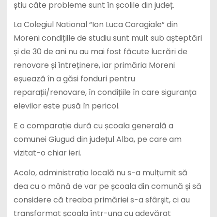
știu câte probleme sunt în școlile din județ.
La Colegiul National “Ion Luca Caragiale” din
Moreni condițiile de studiu sunt mult sub așteptări
și de 30 de ani nu au mai fost făcute lucrări de
renovare și întreținere, iar primăria Moreni
eșuează în a găsi fonduri pentru
reparații/renovare, în condițiile în care siguranța
elevilor este pusă în pericol.
E o comparație dură cu școala generală a
comunei Giugud din județul Alba, pe care am
vizitat-o chiar ieri.
Acolo, administrația locală nu s-a mulțumit să
dea cu o mână de var pe școala din comună și să
considere că treaba primăriei s-a sfârșit, ci au
transformat școala într-una cu adevărat