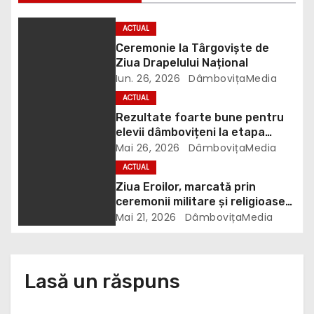
n
ACTUAL
a
Ceremonie la Târgoviște de
r
Ziua Drapelului Național
Iun. 26, 2026
DâmbovițaMedia
t
ACTUAL
Rezultate foarte bune pentru
i
elevii dâmbovițeni la etapa
națională a concursului „ȘTIU ȘI
Mai 26, 2026
DâmbovițaMedia
c
APLIC”
ACTUAL
o
Ziua Eroilor, marcată prin
ceremonii militare și religioase
l
la Târgoviște
Mai 21, 2026
DâmbovițaMedia
e
Lasă un răspuns