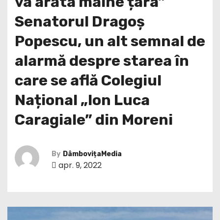
va arăta mâine țara”
Senatorul Dragoș
Popescu, un alt semnal de
alarmă despre starea în
care se află Colegiul
Național „Ion Luca
Caragiale” din Moreni
By
DâmbovițaMedia
apr. 9, 2022