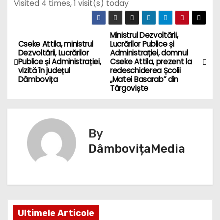
Visited 4 times, 1 visit(s) today
Ministrul Dezvoltării,
N
Cseke Attila, ministrul
Lucrărilor Publice și
Dezvoltării, Lucrărilor
Administrației, domnul
a
Publice și Administrației,
Cseke Attila, prezent la
vizită în județul
redeschiderea Școlii
v
Dâmbovița
„Matei Basarab” din
Târgoviște
i
g
By
a
DâmbovițaMedia
r
e
î
Ultimele Articole