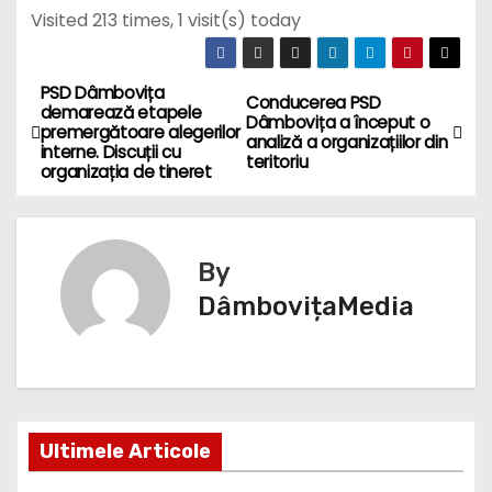
Visited 213 times, 1 visit(s) today
PSD Dâmbovița
N
Conducerea PSD
demarează etapele
Dâmbovița a început o
premergătoare alegerilor
a
analiză a organizațiilor din
interne. Discuții cu
teritoriu
organizația de tineret
v
i
By
g
DâmbovițaMedia
a
r
e
Ultimele Articole
î