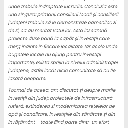
unde trebuie îndreptate lucrurile. Concluzia este
una singură: primarii, consilierii locali și consilierii
județeni trebuie să le demonstreze oamenilor, zi
de zi, că au meritat votul lor. Asta înseamnă
proiecte duse până la capăt și investiții care
merg înainte în fiecare localitate. Iar acolo unde
bugetele locale nu ajung pentru investiții
importante, există sprijin la nivelul administrației
județene, astfel încât nicio comunitate să nu fie
lăsată deoparte.
Tocmai de aceea, am discutat și despre marile
investiții din județ: proiectele de infrastructură
rutieră, extinderea și modernizarea rețelelor de
apă și canalizare, investițiile din sănătate și din
învățământ – toate fiind parte dintr-un efort