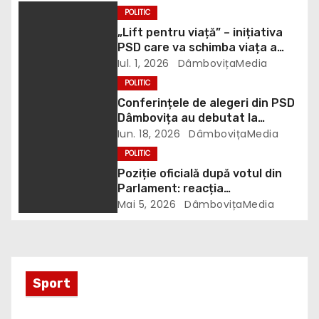
n
POLITIC
„Lift pentru viață” – inițiativa
a
PSD care va schimba viața a
milioane de români
Iul. 1, 2026
DâmbovițaMedia
r
POLITIC
t
Conferințele de alegeri din PSD
Dâmbovița au debutat la
i
Șotânga
Iun. 18, 2026
DâmbovițaMedia
POLITIC
c
Poziție oficială după votul din
Parlament: reacția
o
președintelui CJ Dâmbovița
Mai 5, 2026
DâmbovițaMedia
l
e
Sport