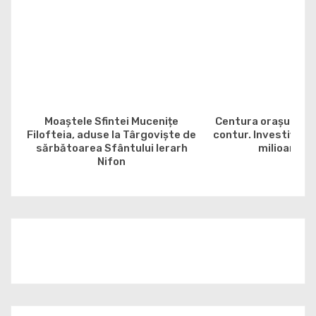
Moaștele Sfintei Mucenițe
Centura orașului G
Filofteia, aduse la Târgoviște de
contur. Investiția e
sărbătoarea Sfântului Ierarh
milioane de
Nifon