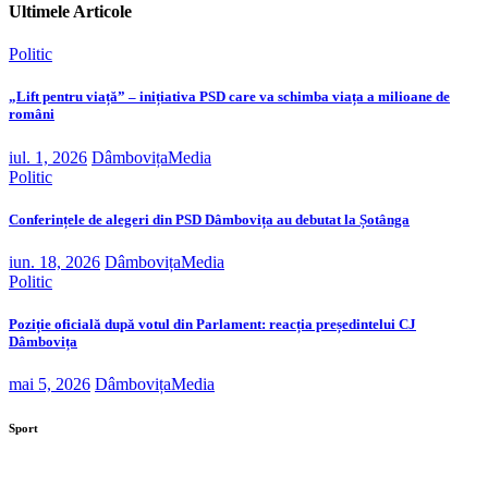
Ultimele Articole
Politic
„Lift pentru viață” – inițiativa PSD care va schimba viața a milioane de
români
iul. 1, 2026
DâmbovițaMedia
Politic
Conferințele de alegeri din PSD Dâmbovița au debutat la Șotânga
iun. 18, 2026
DâmbovițaMedia
Politic
Poziție oficială după votul din Parlament: reacția președintelui CJ
Dâmbovița
mai 5, 2026
DâmbovițaMedia
Sport