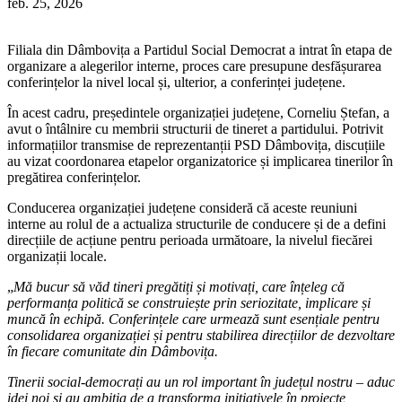
feb. 25, 2026
Filiala din Dâmbovița a
Partidul Social Democrat
a intrat în etapa de
organizare a alegerilor interne, proces care presupune desfășurarea
conferințelor la nivel local și, ulterior, a conferinței județene.
În acest cadru, președintele organizației județene,
Corneliu Ștefan
, a
avut o întâlnire cu membrii structurii de tineret a partidului. Potrivit
informațiilor transmise de reprezentanții PSD Dâmbovița, discuțiile
au vizat coordonarea etapelor organizatorice și implicarea tinerilor în
pregătirea conferințelor.
Conducerea organizației județene consideră că aceste reuniuni
interne au rolul de a actualiza structurile de conducere și de a defini
direcțiile de acțiune pentru perioada următoare, la nivelul fiecărei
organizații locale.
„
Mă bucur să văd tineri pregătiți și motivați, care înțeleg că
performanța politică se construiește prin seriozitate, implicare și
muncă în echipă. Conferințele care urmează sunt esențiale pentru
consolidarea organizației și pentru stabilirea direcțiilor de dezvoltare
în fiecare comunitate din Dâmbovița.
Tinerii social-democrați au un rol important în județul nostru – aduc
idei noi și au ambiția de a transforma inițiativele în proiecte