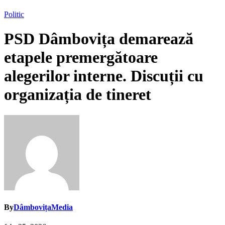
Politic
PSD Dâmbovița demarează
etapele premergătoare
alegerilor interne. Discuții cu
organizația de tineret
By
DâmbovițaMedia