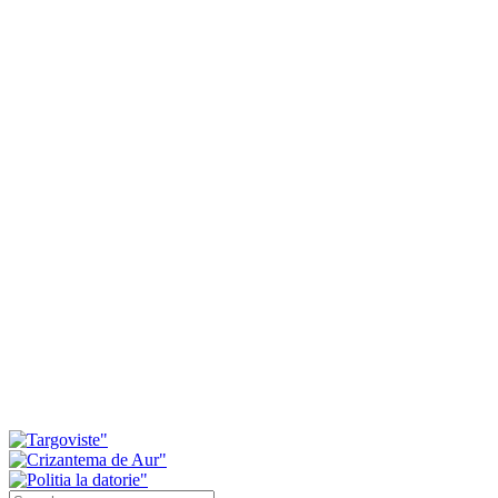
Primăria Târgoviște anunță modernizarea parcului
de lângă gară
40 de medalii pentru ACS Marin Marius Mihai Arte
Marțiale Târgoviște la Cupa Mării Negre
Consiliul Local Găești a respins proiectul privind
majorarea tarifelor pentru salubrizare. Primarul a
prezentat modul în care au votat consilierii
Investiții de peste 11 milioane de lei pentru
modernizarea serviciilor de ambulanță din
Dâmbovița