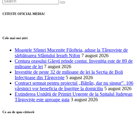
CITESTE OFICIAL MEDIA!
Cele mai noi știri
Moaștele Sfintei Mucenițe Filofteia, aduse la Târgoviște de
sărbătoarea Sfântului Ierarh Nifon
7 august 2026
Centura orașului Găești prinde contur. Investiția este de 89 de
milioane de lei
7 august 2026
Investiție de peste 32 de milioane de lei la Secția de Boli
Infecțioase din Târgoviște
5 august 2026
Contract semnat pentru proiectul „Bătrân, dar nu singur”. 106
vârstnici vor beneficia de îngrijire la domiciliu
5 august 2026
Extinderea Unității de Primiri Urgențe de la Spitalul Județean
Târgoviște este aproape gata
3 august 2026
Ce au de spus cititorii