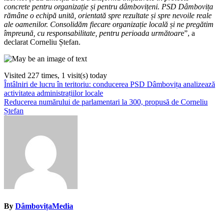
concrete pentru organizație și pentru dâmbovițeni. PSD Dâmbovița
rămâne o echipă unită, orientată spre rezultate și spre nevoile reale
ale oamenilor. Consolidăm fiecare organizație locală și ne pregătim
împreună, cu responsabilitate, pentru perioada următoar
e”, a
declarat Corneliu Ștefan.
Visited 227 times, 1 visit(s) today
Navigare
Întâlniri de lucru în teritoriu: conducerea PSD Dâmbovița analizează
activitatea administrațiilor locale
în
Reducerea numărului de parlamentari la 300, propusă de Corneliu
articole
Ștefan
By
DâmbovițaMedia