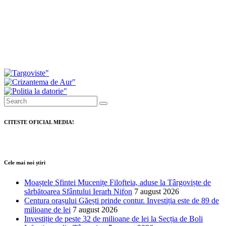
prezentat modul în care au votat consilierii
Investiții de peste 11 milioane de lei pentru
modernizarea serviciilor de ambulanță din
Dâmbovița
CITESTE OFICIAL MEDIA!
Cele mai noi știri
Moaștele Sfintei Mucenițe Filofteia, aduse la Târgoviște de
sărbătoarea Sfântului Ierarh Nifon
7 august 2026
Centura orașului Găești prinde contur. Investiția este de 89 de
milioane de lei
7 august 2026
Investiție de peste 32 de milioane de lei la Secția de Boli