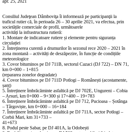
apr. 25, 2021
Consiliul Judeţean Dâmboviţa îi informează pe participanţii la
traficul rutier că, în perioada 26 – 30 aprilie 2021, va efectua, prin
societățile comerciale de profil, următoarele
activități la infrastructura rutieră:
1. Montare de indicatoare rutiere și elemente pentru siguranța
circulației
2. Întreținerea curentă a drumurilor în sezonul rece 2020 – 2021 în
zona montană – activități de deszăpezire, în funcție de condițiile
meteorologice
3. Covor bituminos pe DJ 711B, sectorul Cazaci (DJ 722) – DN 71,
km 0+000 – 1+815
(repararea zonelor degradate)
4. Covor bituminos pe DJ 711D Potlogi – Românești (acostamente,
șanț)
5. Întreținere îmbrăcăminte asfaltică pe DJ 702E, Ungureni – Cobia
– Arsuri, km 0+000 – 9+300 și 17+400 – 19+783
6. Întreținere îmbrăcăminte asfaltică pe DJ 712, Pucioasa – Șotânga
– Târgoviște, km 0+000 – 16+184
7. Întreținere îmbrăcăminte asfaltică pe DJ 711A, sector Potlogi –
Corbii Mari, km 31+733 –
41+673
8. Podul peste Sabar, pe DJ 401A, la Odobești