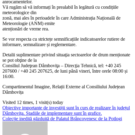
anrocamentelor.
Vă rugăm să vă informați în prealabil în legătură cu condițiile
meteorologice din
zonă, mai ales în perioadele în care Administrația Națională de
Meteorologie (ANM) emite
atenționări de vreme rea.
Se vor respecta cu strictețe semnificațiile indicatoarelor rutiere de
informare, semnalizare și reglementare.
Detalii suplimentare privind situaţia sectoarelor de drum menționate
se pot obţine de la
Consiliul Judeţean Dâmboviţa – Direcţia Tehnică, tel: +40 245
207600 / +40 245 207625, de luni până vineri, între orele 08:00 și
16:00.
Compartimentul Imagine, Relații Externe al Consiliului Județean
Dâmbovița
Visited 12 times, 1 visit(s) today
Navigare
Obiective importante de investiții sunt în curs de realizare în județul
Dâmbovița. Stadiile de implementare sunt în grafice.
în
Colecție inedită găzduită de Palatul Brâncovenesc de la Potlogi
articole