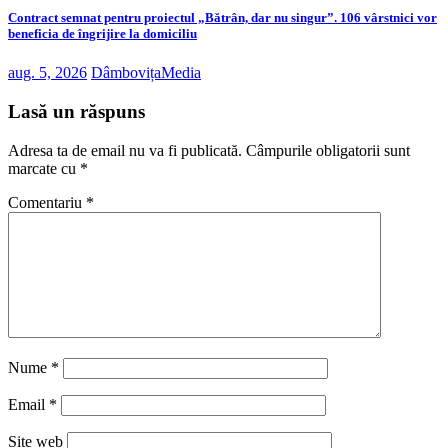
Contract semnat pentru proiectul „Bătrân, dar nu singur”. 106 vârstnici vor
beneficia de îngrijire la domiciliu
aug. 5, 2026
DâmbovițaMedia
Lasă un răspuns
Adresa ta de email nu va fi publicată.
Câmpurile obligatorii sunt
marcate cu
*
Comentariu
*
Nume
*
Email
*
Site web