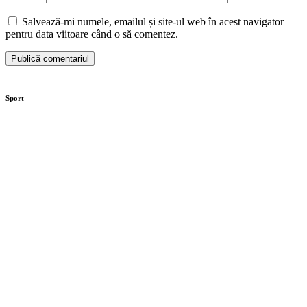
Salvează-mi numele, emailul și site-ul web în acest navigator
pentru data viitoare când o să comentez.
Sport
Moaștele Sfintei Mucenițe Filofteia, aduse la
Târgoviște de sărbătoarea Sfântului Ierarh Nifon
Centura orașului Găești prinde contur. Investiția este
de 89 de milioane de lei
Investiție de peste 32 de milioane de lei la Secția de
Boli Infecțioase din Târgoviște
Contract semnat pentru proiectul „Bătrân, dar nu