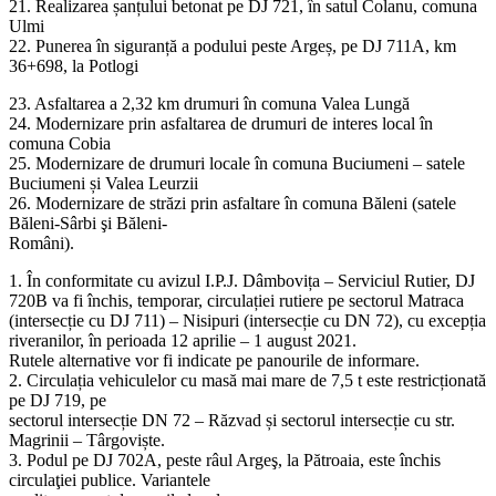
21. Realizarea șanțului betonat pe DJ 721, în satul Colanu, comuna
Ulmi
22. Punerea în siguranță a podului peste Argeș, pe DJ 711A, km
36+698, la Potlogi
23. Asfaltarea a 2,32 km drumuri în comuna Valea Lungă
24. Modernizare prin asfaltarea de drumuri de interes local în
comuna Cobia
25. Modernizare de drumuri locale în comuna Buciumeni – satele
Buciumeni și Valea Leurzii
26. Modernizare de străzi prin asfaltare în comuna Băleni (satele
Băleni-Sârbi şi Băleni-
Români).
1. În conformitate cu avizul I.P.J. Dâmbovița – Serviciul Rutier, DJ
720B va fi închis, temporar, circulației rutiere pe sectorul Matraca
(intersecție cu DJ 711) – Nisipuri (intersecție cu DN 72), cu excepția
riveranilor, în perioada 12 aprilie – 1 august 2021.
Rutele alternative vor fi indicate pe panourile de informare.
2. Circulația vehiculelor cu masă mai mare de 7,5 t este restricționată
pe DJ 719, pe
sectorul intersecție DN 72 – Răzvad și sectorul intersecție cu str.
Magrinii – Târgoviște.
3. Podul pe DJ 702A, peste râul Argeş, la Pătroaia, este închis
circulaţiei publice. Variantele