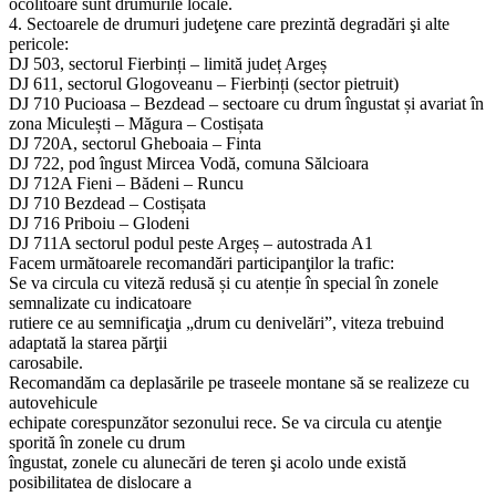
ocolitoare sunt drumurile locale.
4. Sectoarele de drumuri judeţene care prezintă degradări şi alte
pericole:
DJ 503, sectorul Fierbinți – limită județ Argeș
DJ 611, sectorul Glogoveanu – Fierbinți (sector pietruit)
DJ 710 Pucioasa – Bezdead – sectoare cu drum îngustat și avariat în
zona Miculești – Măgura – Costișata
DJ 720A, sectorul Gheboaia – Finta
DJ 722, pod îngust Mircea Vodă, comuna Sălcioara
DJ 712A Fieni – Bădeni – Runcu
DJ 710 Bezdead – Costișata
DJ 716 Priboiu – Glodeni
DJ 711A sectorul podul peste Argeș – autostrada A1
Facem următoarele recomandări participanţilor la trafic:
Se va circula cu viteză redusă și cu atenție în special în zonele
semnalizate cu indicatoare
rutiere ce au semnificaţia „drum cu denivelări”, viteza trebuind
adaptată la starea părţii
carosabile.
Recomandăm ca deplasările pe traseele montane să se realizeze cu
autovehicule
echipate corespunzător sezonului rece. Se va circula cu atenţie
sporită în zonele cu drum
îngustat, zonele cu alunecări de teren şi acolo unde există
posibilitatea de dislocare a