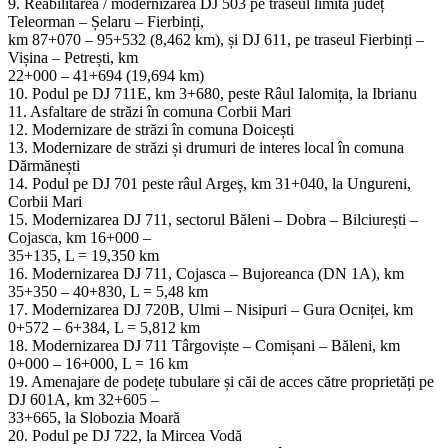
9. Reabilitarea / modernizarea DJ 503 pe traseul limită județ
Teleorman – Șelaru – Fierbinți,
km 87+070 – 95+532 (8,462 km), și DJ 611, pe traseul Fierbinți –
Vișina – Petrești, km
22+000 – 41+694 (19,694 km)
10. Podul pe DJ 711E, km 3+680, peste Râul Ialomița, la Ibrianu
11. Asfaltare de străzi în comuna Corbii Mari
12. Modernizare de străzi în comuna Doicești
13. Modernizare de străzi și drumuri de interes local în comuna
Dărmănești
14. Podul pe DJ 701 peste râul Argeș, km 31+040, la Ungureni,
Corbii Mari
15. Modernizarea DJ 711, sectorul Băleni – Dobra – Bilciurești –
Cojasca, km 16+000 –
35+135, L = 19,350 km
16. Modernizarea DJ 711, Cojasca – Bujoreanca (DN 1A), km
35+350 – 40+830, L = 5,48 km
17. Modernizarea DJ 720B, Ulmi – Nisipuri – Gura Ocniței, km
0+572 – 6+384, L = 5,812 km
18. Modernizarea DJ 711 Târgoviște – Comișani – Băleni, km
0+000 – 16+000, L = 16 km
19. Amenajare de podețe tubulare și căi de acces către proprietăți pe
DJ 601A, km 32+605 –
33+665, la Slobozia Moară
20. Podul pe DJ 722, la Mircea Vodă