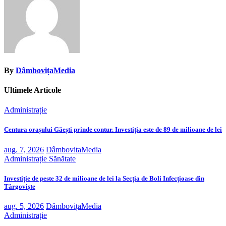
By
DâmbovițaMedia
Ultimele Articole
Administrație
Centura orașului Găești prinde contur. Investiția este de 89 de milioane de lei
aug. 7, 2026
DâmbovițaMedia
Administrație
Sănătate
Investiție de peste 32 de milioane de lei la Secția de Boli Infecțioase din
Târgoviște
aug. 5, 2026
DâmbovițaMedia
Administrație