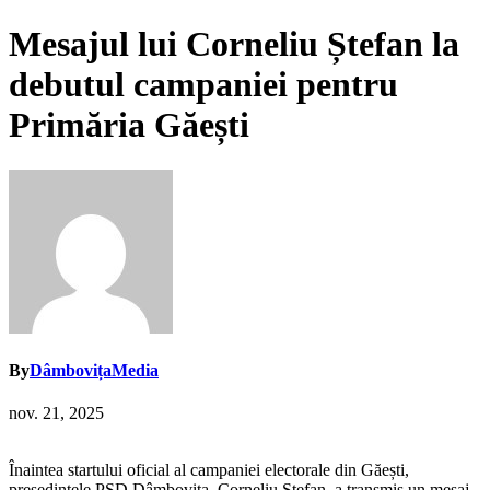
Mesajul lui Corneliu Ștefan la
debutul campaniei pentru
Primăria Găești
By
DâmbovițaMedia
nov. 21, 2025
Înaintea startului oficial al campaniei electorale din Găești,
președintele PSD Dâmbovița, Corneliu Ștefan, a transmis un mesaj