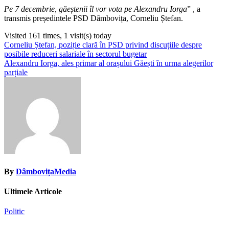
Pe 7 decembrie, găeștenii îl vor vota pe Alexandru Iorga
” , a
transmis președintele PSD Dâmbovița, Corneliu Ștefan.
Visited 161 times, 1 visit(s) today
Navigare
Corneliu Ștefan, poziție clară în PSD privind discuțiile despre
posibile reduceri salariale în sectorul bugetar
în
Alexandru Iorga, ales primar al orașului Găești în urma alegerilor
articole
parțiale
By
DâmbovițaMedia
Ultimele Articole
Politic