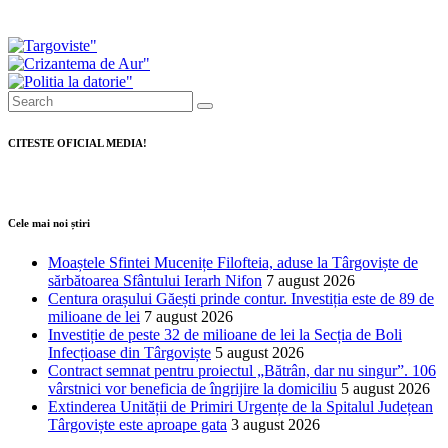
pentru modernizarea serviciilor de
ambulanță din Dâmbovița
CITESTE OFICIAL MEDIA!
Cele mai noi știri
Moaștele Sfintei Mucenițe Filofteia, aduse la Târgoviște de
sărbătoarea Sfântului Ierarh Nifon
7 august 2026
Centura orașului Găești prinde contur. Investiția este de 89 de
milioane de lei
7 august 2026
Investiție de peste 32 de milioane de lei la Secția de Boli
Infecțioase din Târgoviște
5 august 2026
Contract semnat pentru proiectul „Bătrân, dar nu singur”. 106
vârstnici vor beneficia de îngrijire la domiciliu
5 august 2026
Extinderea Unității de Primiri Urgențe de la Spitalul Județean
Târgoviște este aproape gata
3 august 2026