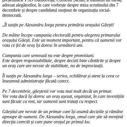
adresat alegătorilor, în care vorbește despre miza scrutinului din 7
decembrie și despre candidatul susținut de organizația social-
democrată.
„
Îl susțin pe Alexandru Iorga pentru primăria orașului Găești!
De mâine începe campania electorală pentru alegerea primarului
orașului Găești. Este un moment important, pentru că oamenii vor
vota ce fel de oraș își doresc în următorii ani.
Campania care urmează nu este despre promisiuni.
Este despre responsabilitate, despre decizii bine cântărite și despre
un oraș care are nevoie de stabilitate, nu de improvizații.
Îl susțin pe Alexandru Iorga – serios, echilibrat și atent la ceea ce
înseamnă administrație făcută corect.
Pe 7 decembrie, găeștenii vor vota mai mult decât un primar.
Vor vota dacă își doresc un oraș așezat, organizat, în care investițiile
sunt făcute cu rost, iar oamenii sunt tratați cu respect.
Găeștiul are nevoie de un primar care își asumă deciziile și rămâne
aproape de oameni. De Alexandru Iorga, omul care știe să mențină
direcția corectă și care pune orașul pe primul loc.