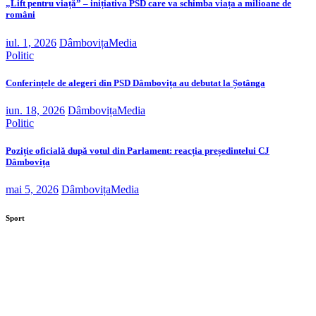
„Lift pentru viață” – inițiativa PSD care va schimba viața a milioane de
români
iul. 1, 2026
DâmbovițaMedia
Politic
Conferințele de alegeri din PSD Dâmbovița au debutat la Șotânga
iun. 18, 2026
DâmbovițaMedia
Politic
Poziție oficială după votul din Parlament: reacția președintelui CJ
Dâmbovița
mai 5, 2026
DâmbovițaMedia
Sport
Moaștele Sfintei Mucenițe Filofteia,
aduse la Târgoviște de sărbătoarea
Sfântului Ierarh Nifon
Centura orașului Găești prinde contur.
Investiția este de 89 de milioane de lei