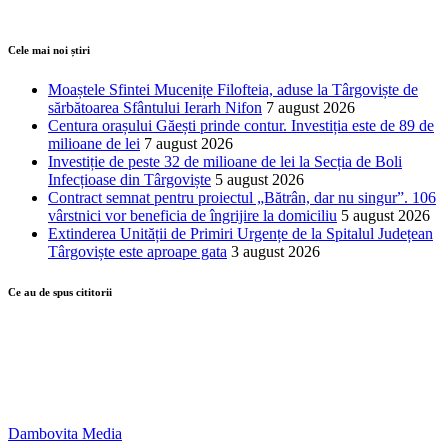
Cele mai noi știri
Moaștele Sfintei Mucenițe Filofteia, aduse la Târgoviște de
sărbătoarea Sfântului Ierarh Nifon
7 august 2026
Centura orașului Găești prinde contur. Investiția este de 89 de
milioane de lei
7 august 2026
Investiție de peste 32 de milioane de lei la Secția de Boli
Infecțioase din Târgoviște
5 august 2026
Contract semnat pentru proiectul „Bătrân, dar nu singur”. 106
vârstnici vor beneficia de îngrijire la domiciliu
5 august 2026
Extinderea Unității de Primiri Urgențe de la Spitalul Județean
Târgoviște este aproape gata
3 august 2026
Ce au de spus cititorii
Dambovita Media