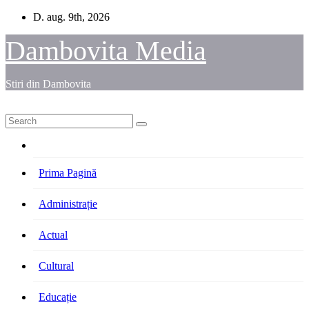
Skip
D. aug. 9th, 2026
to
content
Dambovita Media
Stiri din Dambovita
Prima Pagină
Administrație
Actual
Cultural
Educație