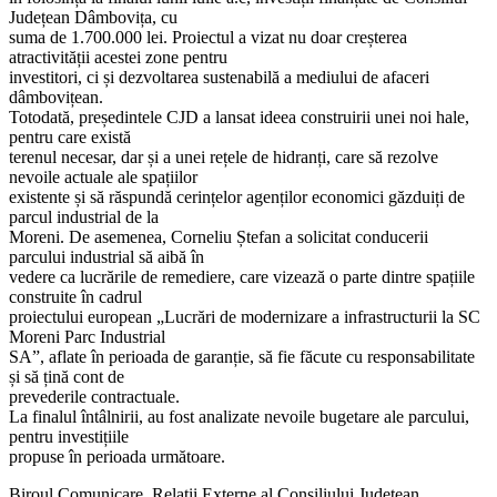
Județean Dâmbovița, cu
suma de 1.700.000 lei. Proiectul a vizat nu doar creșterea
atractivității acestei zone pentru
investitori, ci și dezvoltarea sustenabilă a mediului de afaceri
dâmbovițean.
Totodată, președintele CJD a lansat ideea construirii unei noi hale,
pentru care există
terenul necesar, dar și a unei rețele de hidranți, care să rezolve
nevoile actuale ale spațiilor
existente și să răspundă cerințelor agenților economici găzduiți de
parcul industrial de la
Moreni. De asemenea, Corneliu Ștefan a solicitat conducerii
parcului industrial să aibă în
vedere ca lucrările de remediere, care vizează o parte dintre spațiile
construite în cadrul
proiectului european „Lucrări de modernizare a infrastructurii la SC
Moreni Parc Industrial
SA”, aflate în perioada de garanție, să fie făcute cu responsabilitate
și să țină cont de
prevederile contractuale.
La finalul întâlnirii, au fost analizate nevoile bugetare ale parcului,
pentru investițiile
propuse în perioada următoare.
Biroul Comunicare, Relații Externe al Consiliului Județean