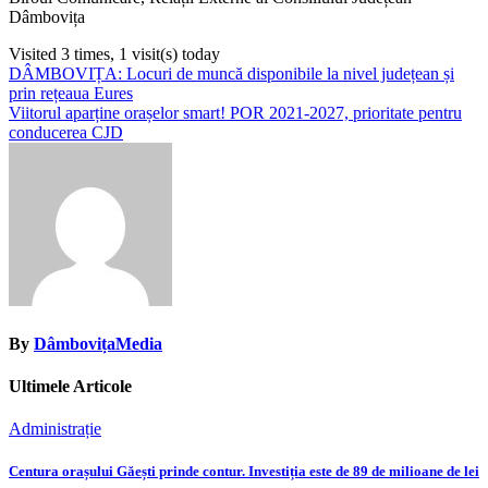
Dâmbovița
Visited 3 times, 1 visit(s) today
Navigare
DÂMBOVIȚA: Locuri de muncă disponibile la nivel județean și
prin rețeaua Eures
în
Viitorul aparține orașelor smart! POR 2021-2027, prioritate pentru
articole
conducerea CJD
By
DâmbovițaMedia
Ultimele Articole
Administrație
Centura orașului Găești prinde contur. Investiția este de 89 de milioane de lei