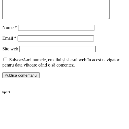
Nume
*
Email
*
Site web
Salvează-mi numele, emailul și site-ul web în acest navigator
pentru data viitoare când o să comentez.
Sport
Moaștele Sfintei Mucenițe Filofteia, aduse la
Târgoviște de sărbătoarea Sfântului Ierarh Nifon