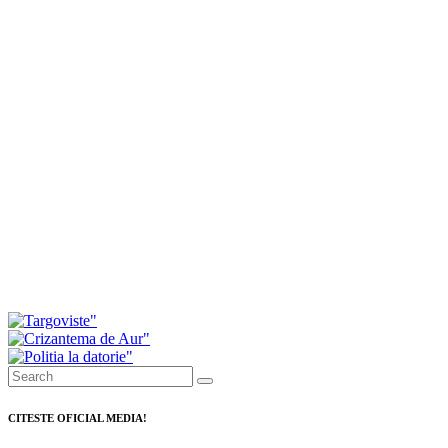
40 de medalii pentru ACS Marin Marius Mihai Arte
Marțiale Târgoviște la Cupa Mării Negre
Consiliul Local Găești a respins proiectul privind
majorarea tarifelor pentru salubrizare. Primarul a
prezentat modul în care au votat consilierii
Investiții de peste 11 milioane de lei pentru
modernizarea serviciilor de ambulanță din
Dâmbovița
CITESTE OFICIAL MEDIA!