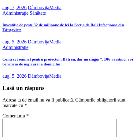
aug. 7, 2026
DâmbovițaMedia
Administrație
Sănătate
Investiție de peste 32 de milioane de lei la Secția de Boli Infecțioase din
Târgoviște
aug. 5, 2026
DâmbovițaMedia
Administrație
Contract semnat pentru proiectul „Bătrân, dar nu singur”. 106 vârstnici vor
beneficia de îngrijire la domiciliu
aug. 5, 2026
DâmbovițaMedia
Lasă un răspuns
Adresa ta de email nu va fi publicată.
Câmpurile obligatorii sunt
marcate cu
*
Comentariu
*