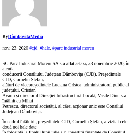
By
DâmbovițaMedia
nov. 23, 2020
#cjd
,
#hale
,
#parc industrial moren
SC Parc Industrial Moreni SA s-a aflat astăzi, 23 noiembrie 2020, în
atenția
conducerii Consiliului Județean Dâmbovița (CJD). Președintele
CJD, Corneliu Ștefan,
alături de vicepreședintele Luciana Cristea, administratorul public al
județului, Cristian
Avanu și directorul Direcției Infrastructură Locală, Vasile Dinu s-a
întâlnit cu Mihai
Petrescu, directorul societății, al cărei acționar unic este Consiliul
Județean Dâmbovița.
În cadrul întâlnirii, președintele CJD, Corneliu Ștefan, a vizitat cele
două noi hale date
în folosință la finalul lunii iulie a.c, investiții finanțate de Consiliul