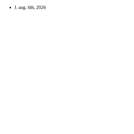
Skip
J. aug. 6th, 2026
to
content