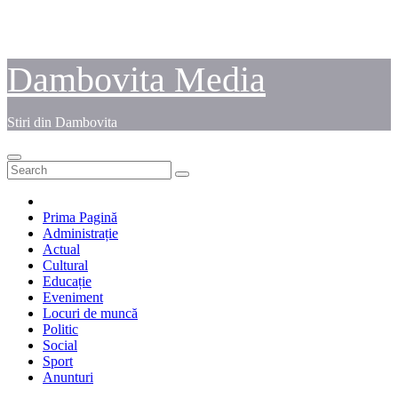
Dambovita Media
Stiri din Dambovita
Prima Pagină
Administrație
Actual
Cultural
Educație
Eveniment
Locuri de muncă
Politic
Social
Sport
Anunturi