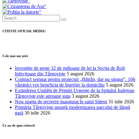
CITESTE OFICIAL MEDIA!
Cele mai noi știri
Investiție de peste 32 de milioane de lei la Secția de Boli
Infecțioase din Târgoviște
5 august 2026
Contract semnat pentru proiectul „Bătrân, dar nu singur”. 106
vârstnici vor beneficia de îngrijire la domiciliu
5 august 2026
Extinderea Unității de Primiri Urgențe de la Spitalul Județean
Târgoviște este aproape gata
3 august 2026
Nou spațiu de recreere inaugurat în satul Săteni
31 iulie 2026
Primăria Târgoviște anunță modernizarea parcului de lângă
gară
30 iulie 2026
Ce au de spus cititorii