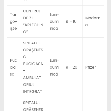
CENTRUL
Târ
Luni-
DE ZI
Modern
gov
dumi
8 – 16
“ARLECHIN
a
işte
nică
O”
SPITALUL
ORĂŞENES
C
Puc
Luni-
PUCIOASA
ioa
dumi
9 – 20
Pfizer
-
sa
nică
AMBULAT
ORIUL
INTEGRAT
SPITALUL
ORĂŞENES