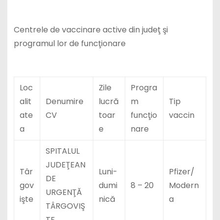
Centrele de vaccinare active din judeţ şi
programul lor de funcţionare
Loc
Zile
Progra
alit
Denumire
lucră
m
Tip
ate
CV
toar
funcţio
vaccin
a
e
nare
SPITALUL
JUDEŢEAN
Târ
Luni-
Pfizer/
DE
gov
dumi
8 – 20
Modern
URGENŢĂ
işte
nică
a
TÂRGOVIŞ
TE