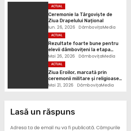
n
ACTUAL
a
Ceremonie la Târgoviște de
Ziua Drapelului Național
r
Iun. 26, 2026
DâmbovițaMedia
ACTUAL
t
Rezultate foarte bune pentru
elevii dâmbovițeni la etapa
i
națională a concursului „ȘTIU ȘI
Mai 26, 2026
DâmbovițaMedia
APLIC”
c
ACTUAL
Ziua Eroilor, marcată prin
o
ceremonii militare și religioase
la Târgoviște
Mai 21, 2026
DâmbovițaMedia
l
e
Lasă un răspuns
Adresa ta de email nu va fi publicată.
Câmpurile