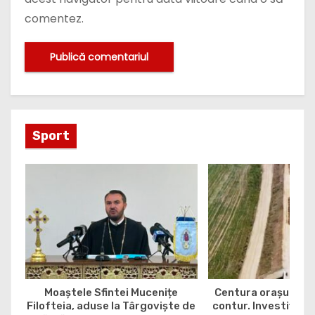
comentez.
Sport
Moaștele Sfintei Mucenițe
Centura orașului G
Filofteia, aduse la Târgoviște de
contur. Investiția e