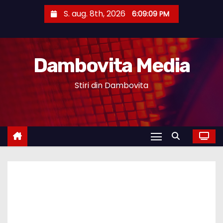
S
S. aug. 8th, 2026
6:09:10 PM
k
i
p
Dambovita Media
t
o
Stiri din Dambovita
c
o
n
t
e
n
t