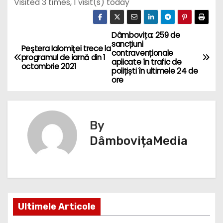
Visited 3 times, 1 visit(s) today
Dâmbovița: 259 de
N
sancțiuni
Peştera Ialomiţei trece la
contravenționale
a
programul de iarnă din 1
aplicate în trafic de
octombrie 2021
polițiști în ultimele 24 de
v
ore
i
g
By
DâmbovițaMedia
a
r
e
î
Ultimele Articole