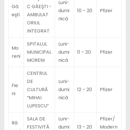
Luni-
Gă
C GĂEŞTI -
dumi
10 – 20
Pfizer
eşti
AMBULAT
nică
ORIUL
INTEGRAT
SPITALUL
Luni-
Mo
MUNICIPAL
dumi
11 – 20
Pfizer
reni
MORENI
nică
CENTRUL
DE
Luni-
Fie
CULTURĂ
dumi
12 – 20
Pfizer
ni
“MIHAI
nică
LUPESCU”
SALA DE
Luni-
Pfizer/
Ră
FESTIVITĂ
dumi
13 – 20
Modern