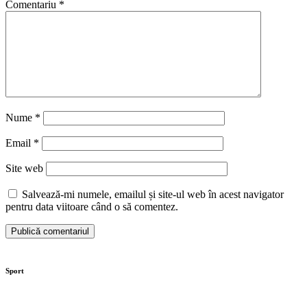
Comentariu
*
Nume
*
Email
*
Site web
Salvează-mi numele, emailul și site-ul web în acest navigator
pentru data viitoare când o să comentez.
Sport
Moaștele Sfintei Mucenițe Filofteia,