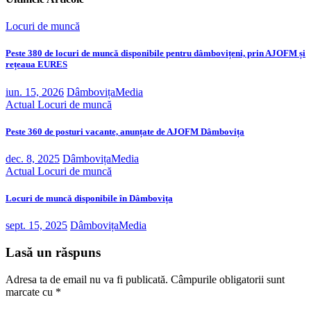
Locuri de muncă
Peste 380 de locuri de muncă disponibile pentru dâmbovițeni, prin AJOFM și
rețeaua EURES
iun. 15, 2026
DâmbovițaMedia
Actual
Locuri de muncă
Peste 360 de posturi vacante, anunțate de AJOFM Dâmbovița
dec. 8, 2025
DâmbovițaMedia
Actual
Locuri de muncă
Locuri de muncă disponibile în Dâmbovița
sept. 15, 2025
DâmbovițaMedia
Lasă un răspuns
Adresa ta de email nu va fi publicată.
Câmpurile obligatorii sunt
marcate cu
*