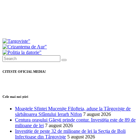
proiectul privind majorarea tarifelor
pentru salubrizare. Primarul a
prezentat modul în care au votat
consilierii
Investiții de peste 11 milioane de lei
pentru modernizarea serviciilor de
ambulanță din Dâmbovița
CITESTE OFICIAL MEDIA!
Cele mai noi știri
Moaștele Sfintei Mucenițe Filofteia, aduse la Târgoviște de
sărbătoarea Sfântului Ierarh Nifon
7 august 2026
Centura orașului Găești prinde contur. Investiția este de 89 de
milioane de lei
7 august 2026
Investiție de peste 32 de milioane de lei la Secția de Boli
Infecțioase din Târgoviște
5 august 2026