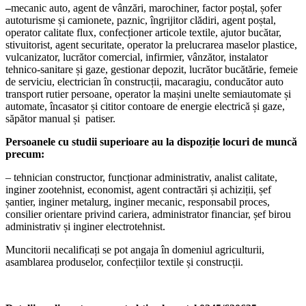
–
mecanic auto, agent de vânzări, marochiner, factor poștal, șofer
autoturisme și camionete, paznic, îngrijitor clădiri, agent poștal,
operator calitate flux, confecționer articole textile, ajutor bucătar,
stivuitorist, agent securitate, operator la prelucrarea maselor plastice,
vulcanizator, lucrător comercial, infirmier, vânzător, instalator
tehnico-sanitare și gaze, gestionar depozit, lucrător bucătărie, femeie
de serviciu, electrician în construcții, macaragiu, conducător auto
transport rutier persoane, operator la mașini unelte semiautomate și
automate, încasator și cititor contoare de energie electrică și gaze,
săpător manual și patiser.
Persoanele cu studii superioare au la dispoziție locuri de muncă
precum:
– tehnician constructor, funcționar administrativ, analist calitate,
inginer zootehnist, economist, agent contractări și achiziții, șef
șantier, inginer metalurg, inginer mecanic, responsabil proces,
consilier orientare privind cariera, administrator financiar, șef birou
administrativ și inginer electrotehnist.
Muncitorii necalificați se pot angaja în domeniul agriculturii,
asamblarea produselor, confecțiilor textile și construcții.