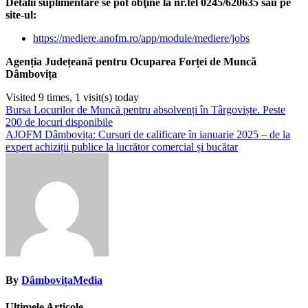
Detalii suplimentare se pot obţine la nr.tel 0245/620635 sau pe
s
ite-ul:
https://mediere.anofm.ro/app/module/mediere/jobs
Agenția Județeană pentru Ocuparea Forței de Muncă
Dâmbovița
Visited 9 times, 1 visit(s) today
Navigare
Bursa Locurilor de Muncă pentru absolvenți în Târgoviște. Peste
200 de locuri disponibile
în
AJOFM Dâmbovița: Cursuri de calificare în ianuarie 2025 – de la
articole
expert achiziții publice la lucrător comercial și bucătar
By
DâmbovițaMedia
Ultimele Articole