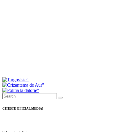
40 de medalii pentru ACS Marin Marius Mihai Arte
Marțiale Târgoviște la Cupa Mării Negre
Consiliul Local Găești a respins proiectul privind
majorarea tarifelor pentru salubrizare. Primarul a
prezentat modul în care au votat consilierii
Investiții de peste 11 milioane de lei pentru
modernizarea serviciilor de ambulanță din
Dâmbovița
CITESTE OFICIAL MEDIA!
Cele mai noi știri