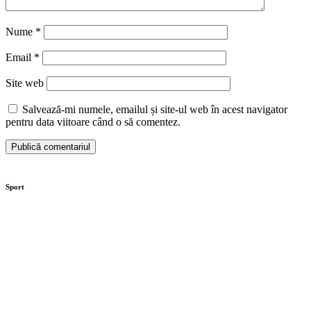
Nume
*
Email
*
Site web
Salvează-mi numele, emailul și site-ul web în acest navigator
pentru data viitoare când o să comentez.
Sport
Moaștele Sfintei Mucenițe Filofteia, aduse la
Târgoviște de sărbătoarea Sfântului Ierarh Nifon
Centura orașului Găești prinde contur. Investiția este
de 89 de milioane de lei