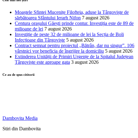
Moaștele Sfintei Mucenițe Filofteia, aduse la Târgoviște de
sărbătoarea Sfântului Ierarh Nifon
7 august 2026
Centura orașului Găești prinde contur. Investiția este de 89 de
milioane de lei
7 august 2026
Investiție de peste 32 de milioane de lei la Secția de Boli
Infecțioase din Târgoviște
5 august 2026
Contract semnat pentru proiectul „Bătrân, dar nu singur”. 106
vârstnici vor beneficia de îngrijire la domiciliu
5 august 2026
Extinderea Unității de Primiri Urgențe de la Spitalul Județean
Târgoviște este aproape gata
3 august 2026
Ce au de spus cititorii
Dambovita Media
Stiri din Dambovita