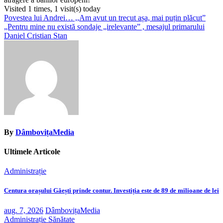
Visited 1 times, 1 visit(s) today
Navigare
Povestea lui Andrei… ,,Am avut un trecut așa, mai puțin plăcut”
„Pentru mine nu există sondaje „irelevante” , mesajul primarului
în
Daniel Cristian Stan
articole
By
DâmbovițaMedia
Ultimele Articole
Administrație
Centura orașului Găești prinde contur. Investiția este de 89 de milioane de lei
aug. 7, 2026
DâmbovițaMedia
Administrație
Sănătate