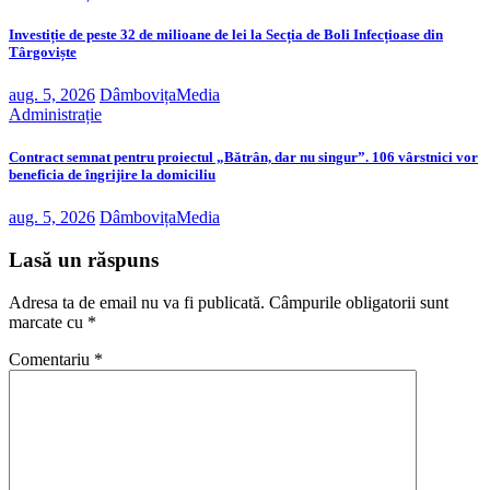
Investiție de peste 32 de milioane de lei la Secția de Boli Infecțioase din
Târgoviște
aug. 5, 2026
DâmbovițaMedia
Administrație
Contract semnat pentru proiectul „Bătrân, dar nu singur”. 106 vârstnici vor
beneficia de îngrijire la domiciliu
aug. 5, 2026
DâmbovițaMedia
Lasă un răspuns
Adresa ta de email nu va fi publicată.
Câmpurile obligatorii sunt
marcate cu
*
Comentariu
*