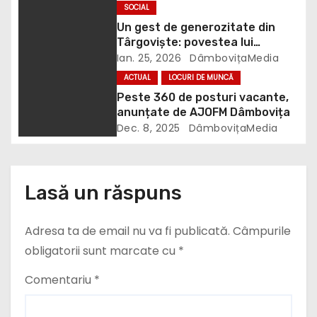
r
SOCIAL
t
Un gest de generozitate din
Târgoviște: povestea lui
i
Bogdan Ciontea
Ian. 25, 2026
DâmbovițaMedia
ACTUAL
LOCURI DE MUNCĂ
c
Peste 360 de posturi vacante,
anunțate de AJOFM Dâmbovița
o
Dec. 8, 2025
DâmbovițaMedia
l
e
Lasă un răspuns
Adresa ta de email nu va fi publicată.
Câmpurile
obligatorii sunt marcate cu
*
Comentariu
*