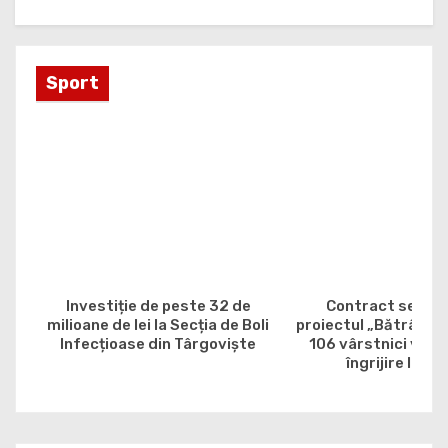
Sport
Investiție de peste 32 de
Contract semna
milioane de lei la Secția de Boli
proiectul „Bătrân, da
Infecțioase din Târgoviște
106 vârstnici vor b
îngrijire la do