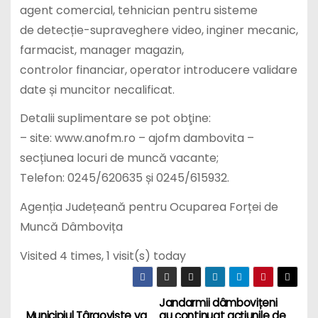
agent comercial, tehnician pentru sisteme
de detecție-supraveghere video, inginer mecanic,
farmacist, manager magazin,
controlor financiar, operator introducere validare
date și muncitor necalificat.
Detalii suplimentare se pot obţine:
– site: www.anofm.ro – ajofm dambovita –
secțiunea locuri de muncă vacante;
Telefon: 0245/620635 și 0245/615932.
Agenția Județeană pentru Ocuparea Forței de
Muncă Dâmbovița
Visited 4 times, 1 visit(s) today
Jandarmii dâmbovițeni
N
Municipiul Târgoviște va
au continuat acțiunile de