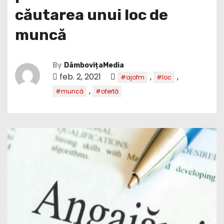
căutarea unui loc de
muncă
By
DâmbovițaMedia
feb. 2, 2021
,
,
#ajofm
#loc
,
#muncă
#ofertă