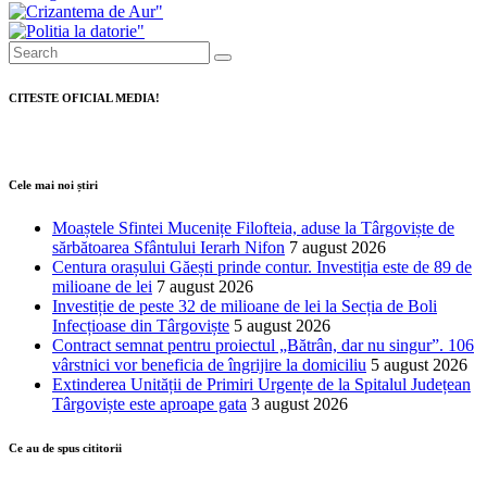
CITESTE OFICIAL MEDIA!
Cele mai noi știri
Moaștele Sfintei Mucenițe Filofteia, aduse la Târgoviște de
sărbătoarea Sfântului Ierarh Nifon
7 august 2026
Centura orașului Găești prinde contur. Investiția este de 89 de
milioane de lei
7 august 2026
Investiție de peste 32 de milioane de lei la Secția de Boli
Infecțioase din Târgoviște
5 august 2026
Contract semnat pentru proiectul „Bătrân, dar nu singur”. 106
vârstnici vor beneficia de îngrijire la domiciliu
5 august 2026
Extinderea Unității de Primiri Urgențe de la Spitalul Județean
Târgoviște este aproape gata
3 august 2026
Ce au de spus cititorii