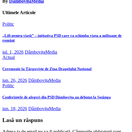
By
DâmbovițaMedia
Ultimele Articole
Politic
„Lift pentru viață” – inițiativa PSD care va schimba viața a milioane de
români
iul. 1, 2026
DâmbovițaMedia
Actual
Ceremonie la Târgoviște de Ziua Drapelului Național
iun. 26, 2026
DâmbovițaMedia
Politic
Conferințele de alegeri din PSD Dâmbovița au debutat la Șotânga
iun. 18, 2026
DâmbovițaMedia
Lasă un răspuns
Adresa ta de email nu va fi publicată.
Câmpurile obligatorii sunt