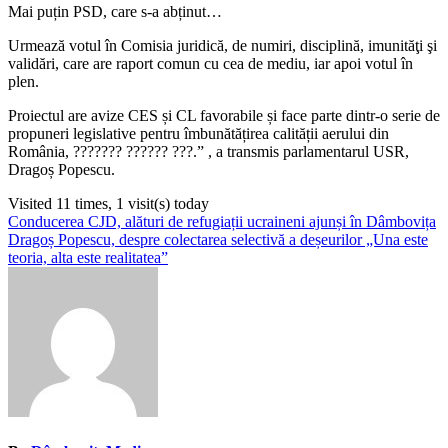
Mai puțin PSD, care s-a abținut…
Urmează votul în Comisia juridică, de numiri, disciplină, imunităţi şi
validări, care are raport comun cu cea de mediu, iar apoi votul în
plen.
Proiectul are avize CES și CL favorabile și face parte dintr-o serie de
propuneri legislative pentru îmbunătățirea calității aerului din
România, ??????? ?????? ???.” , a transmis parlamentarul USR,
Dragoș Popescu.
Visited 11 times, 1 visit(s) today
Navigare
Conducerea CJD, alături de refugiații ucraineni ajunși în Dâmbovița
Dragoș Popescu, despre colectarea selectivă a deșeurilor „Una este
în
teoria, alta este realitatea”
articole