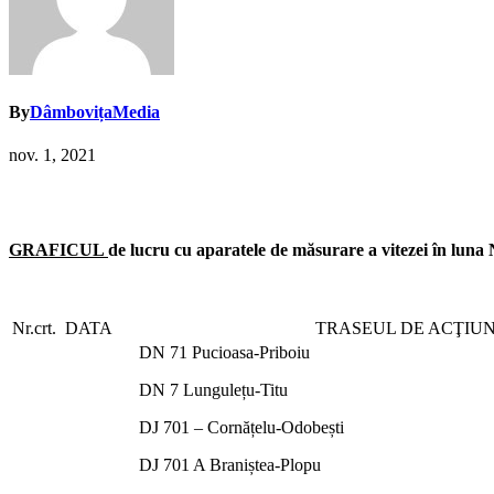
By
DâmbovițaMedia
nov. 1, 2021
GRAFICUL
de lucru cu aparatele de măsurare a vitezei în l
Nr.crt.
DATA
TRASEUL DE ACŢIUN
DN 71 Pucioasa-Priboiu
DN 7 Lungulețu-Titu
DJ 701 – Cornățelu-Odobești
DJ 701 A Braniștea-Plopu