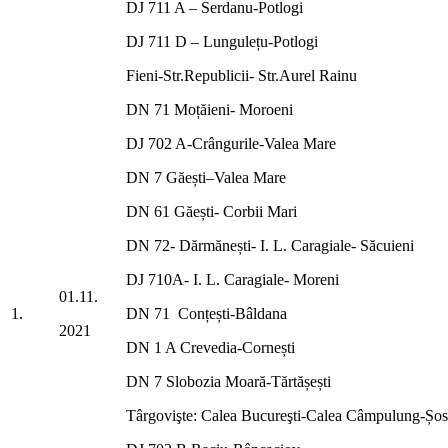
DJ 711 A – Serdanu-Potlogi
DJ 711 D – Lungulețu-Potlogi
Fieni-Str.Republicii- Str.Aurel Rainu
DN 71 Moțăieni- Moroeni
DJ 702 A-Crângurile-Valea Mare
DN 7 Găești–Valea Mare
DN 61 Găești- Corbii Mari
DN 72- Dărmănești- I. L. Caragiale- Săcuieni
DJ 710A- I. L. Caragiale- Moreni
01.11.
1.
DN 71 Conțești-Bâldana
2021
DN 1 A Crevedia-Cornești
DN 7 Slobozia Moară-Tărtășești
Târgovişte: Calea Bucureşti-Calea Câmpulung-Șose