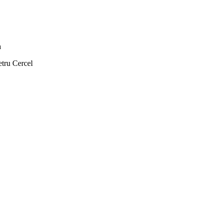
a
etru Cercel