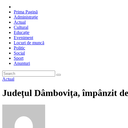
Prima Pagină
Administrație
Actual
Cultural
Educație
Eveniment
Locuri de muncă
Politic
Social
Sport
Anunturi
Actual
Județul Dâmbovița, împânzit de 