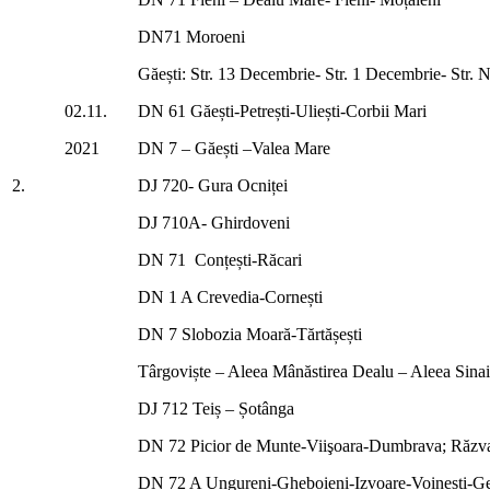
DN71 Moroeni
Găești: Str. 13 Decembrie- Str. 1 Decembrie- Str. N
02.11.
DN 61 Găești-Petrești-Uliești-Corbii Mari
2021
DN 7 – Găești –Valea Mare
2.
DJ 720- Gura Ocniței
DJ 710A- Ghirdoveni
DN 71 Conțești-Răcari
DN 1 A Crevedia-Cornești
DN 7 Slobozia Moară-Tărtășești
Târgoviște – Aleea Mânăstirea Dealu – Aleea Sinai
DJ 712 Teiș – Șotânga
DN 72 Picior de Munte-Viişoara-Dumbrava; Răzv
DN 72 A Ungureni-Gheboieni-Izvoare-Voinești-G