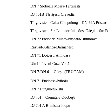
DN 7 Slobozia Moară-Tărtășești
DJ 701B Tărtășești-Crevedia
Târgoviște – Calea Câmpulung – DN 72A Priseac
Târgoviște – Str. Laminorului –Șos. Găești – Str. P
DN 72 Picior de Munte-Viişoara-Dumbrava
Răzvad-Adânca-Dărmănești
DN 71 Doicești-Aninoasa
Ulmi-Ilfoveni-Cuza Vodă
DN 7-DN 61 –Găești (TRUCAM)
DN 71 Pucioasa-Priboiu
DN 7 Lungulețu-Titu
DJ 701 – Cornățelu-Odobești
DJ 701 A Braniștea-Plopu