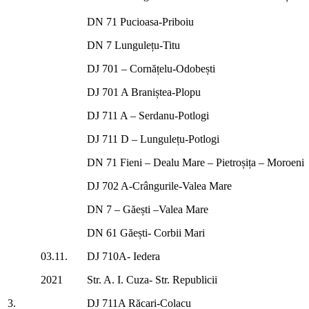
DN 71 Pucioasa-Priboiu
DN 7 Lungulețu-Titu
DJ 701 – Cornățelu-Odobești
DJ 701 A Braniștea-Plopu
DJ 711 A – Serdanu-Potlogi
DJ 711 D – Lungulețu-Potlogi
DN 71 Fieni – Dealu Mare – Pietroșița – Moroeni
DJ 702 A-Crângurile-Valea Mare
DN 7 – Găești –Valea Mare
DN 61 Găești- Corbii Mari
03.11.
DJ 710A- Iedera
2021
Str. A. I. Cuza- Str. Republicii
3.
DJ 711A Răcari-Colacu