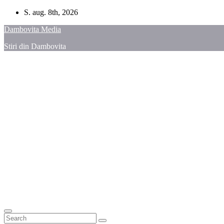
Skip
S. aug. 8th, 2026
to
Dambovita Media
content
Stiri din Dambovita