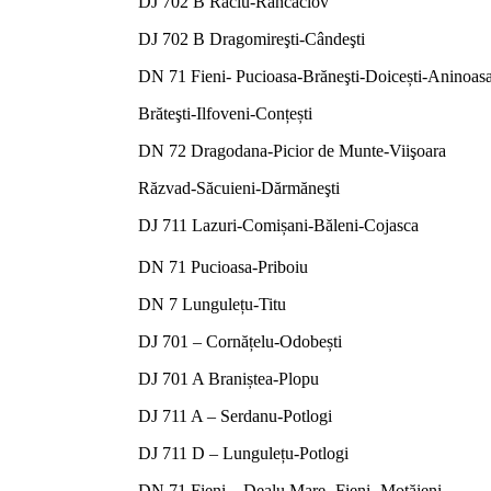
DJ 702 B Raciu-Râncaciov
DJ 702 B Dragomireşti-Cândeşti
DN 71 Fieni- Pucioasa-Brăneşti-Doicești-Aninoas
Brăteşti-Ilfoveni-Conțești
DN 72 Dragodana-Picior de Munte-Viişoara
Răzvad-Săcuieni-Dărmăneşti
DJ 711 Lazuri-Comișani-Băleni-Cojasca
DN 71 Pucioasa-Priboiu
DN 7 Lungulețu-Titu
DJ 701 – Cornățelu-Odobești
DJ 701 A Braniștea-Plopu
DJ 711 A – Serdanu-Potlogi
DJ 711 D – Lungulețu-Potlogi
DN 71 Fieni – Dealu Mare- Fieni- Moțăieni