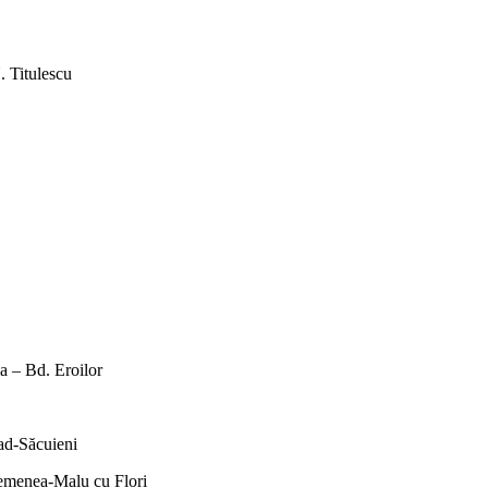
. Titulescu
a – Bd. Eroilor
ad-Săcuieni
emenea-Malu cu Flori