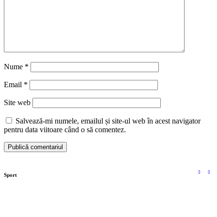
Nume
*
Email
*
Site web
Salvează-mi numele, emailul și site-ul web în acest navigator
pentru data viitoare când o să comentez.
Sport
Complexul Turistic de Natație din Târgoviște, 10
ani de activitate. Primarul Daniel Cristian Stan: