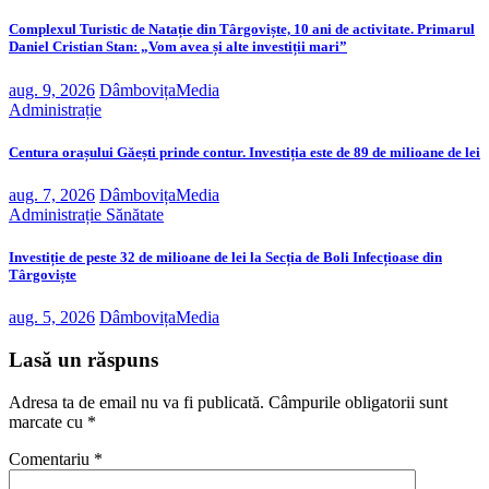
Complexul Turistic de Natație din Târgoviște, 10 ani de activitate. Primarul
Daniel Cristian Stan: „Vom avea și alte investiții mari”
aug. 9, 2026
DâmbovițaMedia
Administrație
Centura orașului Găești prinde contur. Investiția este de 89 de milioane de lei
aug. 7, 2026
DâmbovițaMedia
Administrație
Sănătate
Investiție de peste 32 de milioane de lei la Secția de Boli Infecțioase din
Târgoviște
aug. 5, 2026
DâmbovițaMedia
Lasă un răspuns
Adresa ta de email nu va fi publicată.
Câmpurile obligatorii sunt
marcate cu
*
Comentariu
*