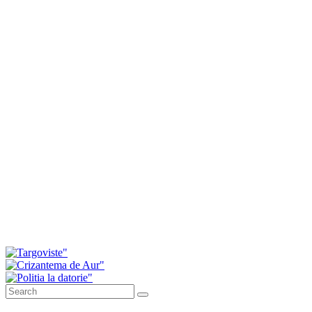
Nou spațiu de recreere inaugurat în satul Săteni
Primăria Târgoviște anunță modernizarea
parcului de lângă gară
40 de medalii pentru ACS Marin Marius Mihai
Arte Marțiale Târgoviște la Cupa Mării Negre
Consiliul Local Găești a respins proiectul privind
majorarea tarifelor pentru salubrizare. Primarul a
prezentat modul în care au votat consilierii