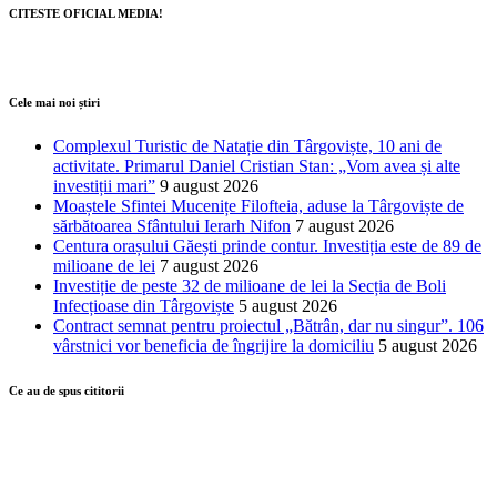
CITESTE OFICIAL MEDIA!
Cele mai noi știri
Complexul Turistic de Natație din Târgoviște, 10 ani de
activitate. Primarul Daniel Cristian Stan: „Vom avea și alte
investiții mari”
9 august 2026
Moaștele Sfintei Mucenițe Filofteia, aduse la Târgoviște de
sărbătoarea Sfântului Ierarh Nifon
7 august 2026
Centura orașului Găești prinde contur. Investiția este de 89 de
milioane de lei
7 august 2026
Investiție de peste 32 de milioane de lei la Secția de Boli
Infecțioase din Târgoviște
5 august 2026
Contract semnat pentru proiectul „Bătrân, dar nu singur”. 106
vârstnici vor beneficia de îngrijire la domiciliu
5 august 2026
Ce au de spus cititorii