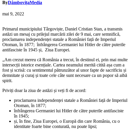
By
DâmbovițaMedia
mai 9, 2022
Primarul municipiului Târgoviște, Daniel Cristian Stan, a transmis
astăzi un mesaj cu prilejul marcării zilei de 9 mai, care semnifică,
proclamarea independenței statale a României față de Imperiul
Otoman, în 1877; înfrângerea Germaniei lui Hitler de către puterile
antifasciste în 1945 și, Ziua Europei.
„Am crezut mereu că România a trecut, în destinul ei, prin mai multe
intersecții istorice esențiale. Cartea neamului merită citită așa cum a
fost și scrisă: cu sentimentul pătrunzător al unor fapte de sacrificiu și
demnitate și curaj și toate cele câte sunt necesare ca un popor să aibă
spirit.
Priviți doar la ziua de astăzi și veți fi de acord:
proclamarea independenței statale a României față de Imperiul
Otoman, în 1877;
înfrângerea Germaniei lui Hitler de către puterile antifasciste
în 1945;
și, în fine, Ziua Europei, o Europă din care România, cu o
identitate foarte bine conturată, nu poate lipsi;