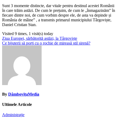
Sunt 3 momente distincte, dar vitale pentru destinul acestei Românii
în care trăim astăzi. De cum le prețuim, de cum le „înmagazinăm” în
fiecare dintre noi, de cum vorbim despre ele, de asta va depinde și
România de mâine” , a transmis primarul municipiului Târgoviște,
Daniel Cristian Stan.
Visited 9 times, 1 visit(s) today
Navigare
Ziua Europei, sărbătorită astăzi, la Târgoviște
Ce bijuterii să porți cu o rochie de mireasă stil sirenă?
în
articole
By
DâmbovițaMedia
Ultimele Articole
Administrație