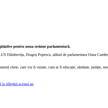
egislative pentru noua sesiune parlamentară.
US Dâmbovița, Dragoș Popescu, alături de parlamentara Oana Cambera, 
i cheie, care vor fi viziate, cum ar fi educație, sănătate, justiție, med
la sfârșitul acestui an