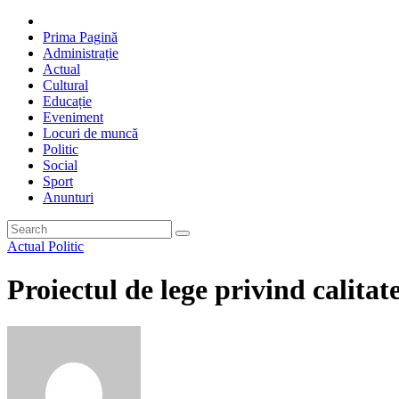
Prima Pagină
Administrație
Actual
Cultural
Educație
Eveniment
Locuri de muncă
Politic
Social
Sport
Anunturi
Actual
Politic
Proiectul de lege privind calitat