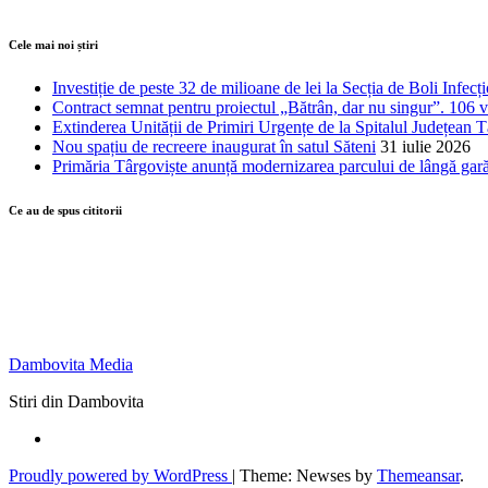
Cele mai noi știri
Investiție de peste 32 de milioane de lei la Secția de Boli Infecț
Contract semnat pentru proiectul „Bătrân, dar nu singur”. 106 vâr
Extinderea Unității de Primiri Urgențe de la Spitalul Județean T
Nou spațiu de recreere inaugurat în satul Săteni
31 iulie 2026
Primăria Târgoviște anunță modernizarea parcului de lângă gar
Ce au de spus cititorii
Dambovita Media
Stiri din Dambovita
Proudly powered by WordPress
|
Theme: Newses by
Themeansar
.