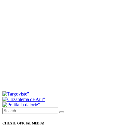
Investiții de peste 11 milioane de lei
Daniel Cristian Stan: Pes
pentru modernizarea serviciilor de
milioane de lei, fonduri 
ambulanță din Dâmbovița
atrase în numai o săptămâ
Târgoviște
CITESTE OFICIAL MEDIA!