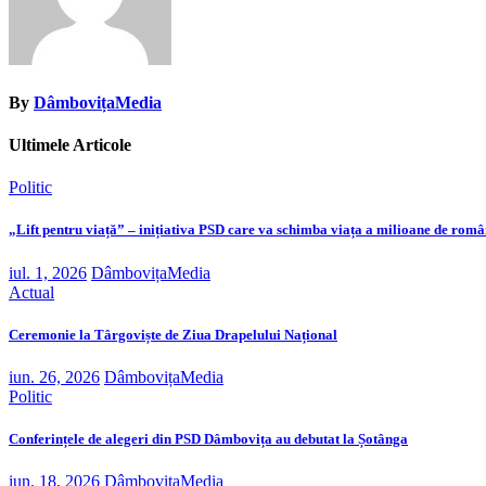
By
DâmbovițaMedia
Ultimele Articole
Politic
„Lift pentru viață” – inițiativa PSD care va schimba viața a milioane de româ
iul. 1, 2026
DâmbovițaMedia
Actual
Ceremonie la Târgoviște de Ziua Drapelului Național
iun. 26, 2026
DâmbovițaMedia
Politic
Conferințele de alegeri din PSD Dâmbovița au debutat la Șotânga
iun. 18, 2026
DâmbovițaMedia