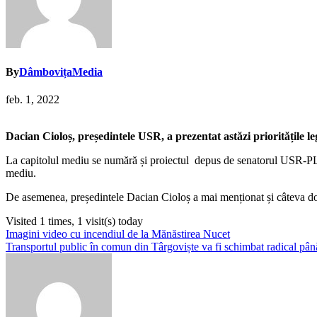
By
DâmbovițaMedia
feb. 1, 2022
Dacian Cioloș, președintele USR, a prezentat astăzi prioritățile l
La capitolul mediu se numără și proiectul depus de senatorul USR-PL
mediu.
De asemenea, președintele Dacian Cioloș a mai menționat și câteva domeni
Visited 1 times, 1 visit(s) today
Navigare
Imagini video cu incendiul de la Mănăstirea Nucet
Transportul public în comun din Târgoviște va fi schimbat radical până 
în
articole