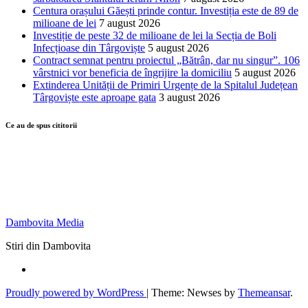
Centura orașului Găești prinde contur. Investiția este de 89 de
milioane de lei
7 august 2026
Investiție de peste 32 de milioane de lei la Secția de Boli
Infecțioase din Târgoviște
5 august 2026
Contract semnat pentru proiectul „Bătrân, dar nu singur”. 106
vârstnici vor beneficia de îngrijire la domiciliu
5 august 2026
Extinderea Unității de Primiri Urgențe de la Spitalul Județean
Târgoviște este aproape gata
3 august 2026
Ce au de spus cititorii
Dambovita Media
Stiri din Dambovita
Proudly powered by WordPress
|
Theme: Newses by
Themeansar
.