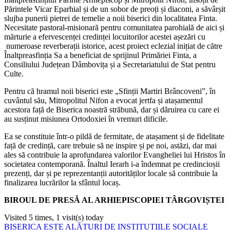
Părintele Vicar Eparhial și de un sobor de preoți și diaconi, a săvârșit
slujba punerii pietrei de temelie a noii biserici din localitatea Finta.
Necesitate pastoral-misionară pentru comunitatea parohială de aici și
mărturie a efervescenței credinței locuitorilor acestei așezări cu
numeroase reverberații istorice, acest proiect eclezial inițiat de către
Înaltpreasfinția Sa a beneficiat de sprijinul Primăriei Finta, a
Consiliului Județean Dâmbovița și a Secretariatului de Stat pentru
Culte.
Pentru că hramul noii biserici este „Sfinții Martiri Brâncoveni”, în
cuvântul său, Mitropolitul Nifon a evocat jertfa și atașamentul
acestora față de Biserica noastră străbună, dar și dăruirea cu care ei
au susținut misiunea Ortodoxiei în vremuri dificile.
Ea se constituie într-o pildă de fermitate, de atașament și de fidelitate
față de credință, care trebuie să ne inspire și pe noi, astăzi, dar mai
ales să contribuie la aprofundarea valorilor Evangheliei lui Hristos în
societatea contemporană. Înaltul Ierarh i-a îndemnat pe credincioșii
prezenți, dar și pe reprezentanții autorităților locale să contribuie la
finalizarea lucrărilor la sfântul locaș.
BIROUL DE PRESĂ AL ARHIEPISCOPIEI TÂRGOVIȘTEI
Visited 5 times, 1 visit(s) today
Navigare
BISERICA ESTE ALĂTURI DE INSTITUȚIILE SOCIALE