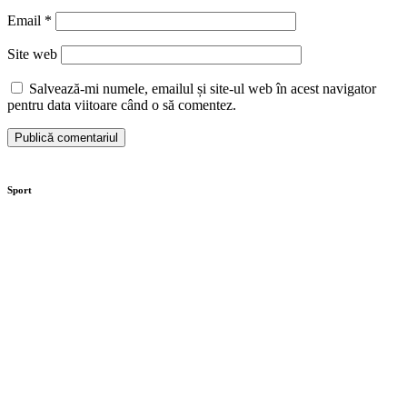
Email
*
Site web
Salvează-mi numele, emailul și site-ul web în acest navigator
pentru data viitoare când o să comentez.
Sport
Moaștele Sfintei Mucenițe Filofteia, aduse la
Târgoviște de sărbătoarea Sfântului Ierarh Nifon
Centura orașului Găești prinde contur. Investiția este
de 89 de milioane de lei
Investiție de peste 32 de milioane de lei la Secția de