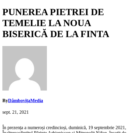
PUNEREA PIETREI DE
TEMELIE LA NOUA
BISERICĂ DE LA FINTA
By
DâmbovițaMedia
sept. 21, 2021
În prezența a numeroși credincioși, duminică, 19 septembrie 2021,
Înaltpreasfințitul Părinte Arhiepiscop și Mitropolit Nifon, însoțit de