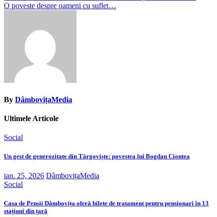
O poveste despre oameni cu suflet…
în
articole
By
DâmbovițaMedia
Ultimele Articole
Social
Un gest de generozitate din Târgoviște: povestea lui Bogdan Ciontea
ian. 25, 2026
DâmbovițaMedia
Social
Casa de Pensii Dâmbovița oferă bilete de tratament pentru pensionari în 13
stațiuni din țară