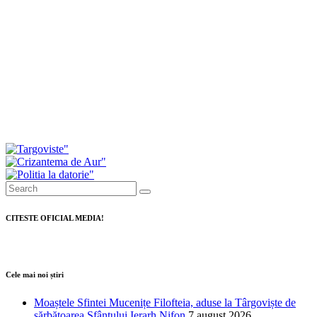
Consiliul Local Găești a respins proiectul privind
majorarea tarifelor pentru salubrizare. Primarul a
prezentat modul în care au votat consilierii
Investiții de peste 11 milioane de lei pentru
modernizarea serviciilor de ambulanță din
Dâmbovița
CITESTE OFICIAL MEDIA!
Cele mai noi știri
Moaștele Sfintei Mucenițe Filofteia, aduse la Târgoviște de
sărbătoarea Sfântului Ierarh Nifon
7 august 2026