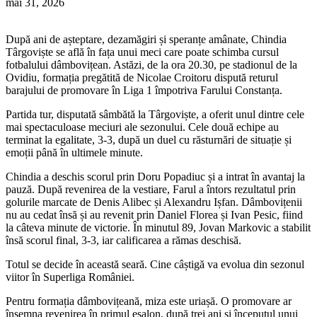
mai 31, 2026
După ani de așteptare, dezamăgiri și speranțe amânate, Chindia
Târgoviște se află în fața unui meci care poate schimba cursul
fotbalului dâmbovițean. Astăzi, de la ora 20.30, pe stadionul de la
Ovidiu, formația pregătită de Nicolae Croitoru dispută returul
barajului de promovare în Liga 1 împotriva Farului Constanța.
Partida tur, disputată sâmbătă la Târgoviște, a oferit unul dintre cele
mai spectaculoase meciuri ale sezonului. Cele două echipe au
terminat la egalitate, 3-3, după un duel cu răsturnări de situație și
emoții până în ultimele minute.
Chindia a deschis scorul prin Doru Popadiuc și a intrat în avantaj la
pauză. După revenirea de la vestiare, Farul a întors rezultatul prin
golurile marcate de Denis Alibec și Alexandru Ișfan. Dâmbovițenii
nu au cedat însă și au revenit prin Daniel Florea și Ivan Pesic, fiind
la câteva minute de victorie. În minutul 89, Jovan Markovic a stabilit
însă scorul final, 3-3, iar calificarea a rămas deschisă.
Totul se decide în această seară. Cine câștigă va evolua din sezonul
viitor în Superliga României.
Pentru formația dâmbovițeană, miza este uriașă. O promovare ar
însemna revenirea în primul eșalon, după trei ani și începutul unui