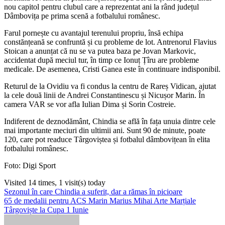
nou capitol pentru clubul care a reprezentat ani la rând județul
Dâmbovița pe prima scenă a fotbalului românesc.
Farul pornește cu avantajul terenului propriu, însă echipa
constănțeană se confruntă și cu probleme de lot. Antrenorul Flavius
Stoican a anunțat că nu se va putea baza pe Jovan Markovic,
accidentat după meciul tur, în timp ce Ionuț Țîru are probleme
medicale. De asemenea, Cristi Ganea este în continuare indisponibil.
Returul de la Ovidiu va fi condus la centru de Rareș Vidican, ajutat
la cele două linii de Andrei Constantinescu și Nicușor Marin. În
camera VAR se vor afla Iulian Dima și Sorin Costreie.
Indiferent de deznodământ, Chindia se află în fața unuia dintre cele
mai importante meciuri din ultimii ani. Sunt 90 de minute, poate
120, care pot readuce Târgoviștea și fotbalul dâmbovițean în elita
fotbalului românesc.
Foto: Digi Sport
Visited 14 times, 1 visit(s) today
Navigare
Sezonul în care Chindia a suferit, dar a rămas în picioare
65 de medalii pentru ACS Marin Marius Mihai Arte Marțiale
în
Târgoviște la Cupa 1 Iunie
articole