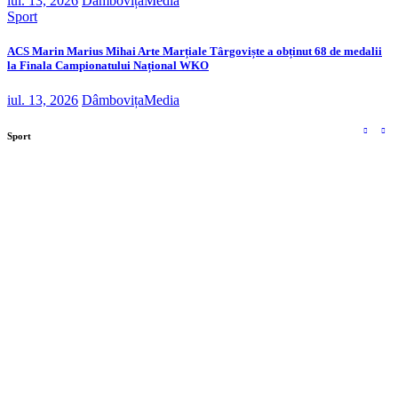
iul. 13, 2026
DâmbovițaMedia
Sport
ACS Marin Marius Mihai Arte Marțiale Târgoviște a obținut 68 de medalii
la Finala Campionatului Național WKO
iul. 13, 2026
DâmbovițaMedia
Sport
Moaștele Sfintei Mucenițe Filofteia, aduse la
Târgoviște de sărbătoarea Sfântului Ierarh Nifon
Centura orașului Găești prinde contur. Investiția
este de 89 de milioane de lei
Investiție de peste 32 de milioane de lei la Secția de
Boli Infecțioase din Târgoviște