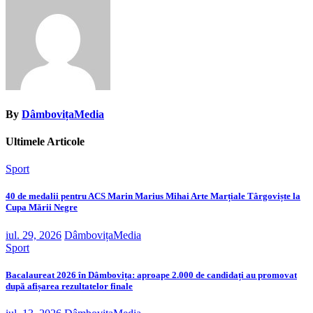
By
DâmbovițaMedia
Ultimele Articole
Sport
40 de medalii pentru ACS Marin Marius Mihai Arte Marțiale Târgoviște la
Cupa Mării Negre
iul. 29, 2026
DâmbovițaMedia
Sport
Bacalaureat 2026 în Dâmbovița: aproape 2.000 de candidați au promovat
după afișarea rezultatelor finale