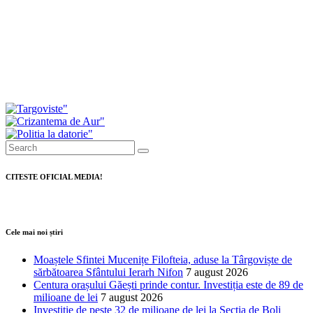
prezentat modul în care au votat consilierii
Investiții de peste 11 milioane de lei pentru
modernizarea serviciilor de ambulanță din
Dâmbovița
CITESTE OFICIAL MEDIA!
Cele mai noi știri
Moaștele Sfintei Mucenițe Filofteia, aduse la Târgoviște de
sărbătoarea Sfântului Ierarh Nifon
7 august 2026
Centura orașului Găești prinde contur. Investiția este de 89 de
milioane de lei
7 august 2026
Investiție de peste 32 de milioane de lei la Secția de Boli