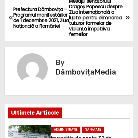
Mesajul senatorului
N
Dragoș Popescu despre
Prefectura Dâmbovița –
Ziua Internațională a
a
Programul manifestărilor
luptei pentru eliminarea
de 1 decembrie 2021, Ziua
tuturor formelor de
Națională a României
v
violență împotriva
femeilor
i
g
By
a
DâmbovițaMedia
r
e
î
Ultimele Articole
n
ADMINISTRAȚIE
SĂNĂTATE
a