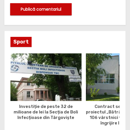
Sport
Investiție de peste 32 de
Contract semna
milioane de lei la Secția de Boli
proiectul „Bătrân, da
Infecțioase din Târgoviște
106 vârstnici vor b
îngrijire la do