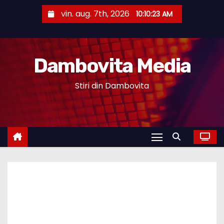
S
vin. aug. 7th, 2026
10:10:24 AM
k
i
p
Dambovita Media
t
o
Stiri din Dambovita
c
o
n
t
e
n
t