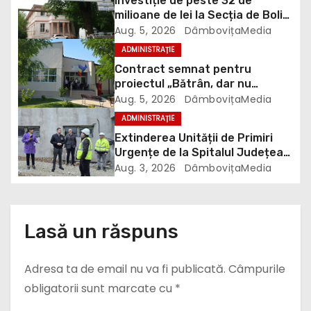
Investiție de peste 32 de
r
milioane de lei la Secția de Boli
Infecțioase din Târgoviște
Aug. 5, 2026
DâmbovițaMedia
t
ADMINISTRAȚIE
Contract semnat pentru
i
proiectul „Bătrân, dar nu
singur”. 106 vârstnici vor
Aug. 5, 2026
DâmbovițaMedia
c
beneficia de îngrijire la domiciliu
ADMINISTRAȚIE
o
Extinderea Unității de Primiri
Urgențe de la Spitalul Județean
l
Târgoviște este aproape gata
Aug. 3, 2026
DâmbovițaMedia
e
Lasă un răspuns
Adresa ta de email nu va fi publicată.
Câmpurile
obligatorii sunt marcate cu
*