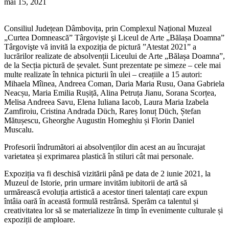
mai 15, 2021
Consiliul Județean Dâmbovița, prin Complexul Național Muzeal
„Curtea Domnească” Târgoviște şi Liceul de Arte „Bălașa Doamna”
Târgovişte vă invită la expoziția de pictură ”Atestat 2021” a
lucrărilor realizate de absolvenții Liceului de Arte „Bălașa Doamna”,
de la Secția pictură de șevalet. Sunt prezentate pe simeze – cele mai
multe realizate în tehnica picturii în ulei – creațiile a 15 autori:
Mihaela Mîinea, Andreea Coman, Daria Maria Rusu, Oana Gabriela
Neacșu, Maria Emilia Rușiță, Alina Petruța Jianu, Sorana Scorțea,
Melisa Andreea Savu, Elena Iuliana Iacob, Laura Maria Izabela
Zamfiroiu, Cristina Andrada Düch, Rareș Ionuț Düch, Ștefan
Mătușescu, Gheorghe Augustin Homeghiu și Florin Daniel
Muscalu.
Profesorii îndrumători ai absolvenților din acest an au încurajat
varietatea și exprimarea plastică în stiluri cât mai personale.
Expoziția va fi deschisă vizitării până pe data de 2 iunie 2021, la
Muzeul de Istorie, prin urmare invităm iubitorii de artă să
urmărească evoluția artistică a acestor tineri talentați care expun
întâia oară în această formulă restrânsă. Sperăm ca talentul și
creativitatea lor să se materializeze în timp în evenimente culturale și
expoziții de amploare.