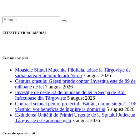
pentru modernizarea serviciilor de
ambulanță din Dâmbovița
CITESTE OFICIAL MEDIA!
Cele mai noi știri
Moaștele Sfintei Mucenițe Filofteia, aduse la Târgoviște de
sărbătoarea Sfântului Ierarh Nifon
7 august 2026
Centura orașului Găești prinde contur. Investiția este de 89 de
milioane de lei
7 august 2026
Investiție de peste 32 de milioane de lei la Secția de Boli
Infecțioase din Târgoviște
5 august 2026
Contract semnat pentru proiectul „Bătrân, dar nu singur”. 106
vârstnici vor beneficia de îngrijire la domiciliu
5 august 2026
Extinderea Unității de Primiri Urgențe de la Spitalul Județean
Târgoviște este aproape gata
3 august 2026
Ce au de spus cititorii