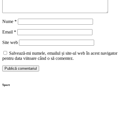
Nume
*
Email
*
Site web
Salvează-mi numele, emailul și site-ul web în acest navigator
pentru data viitoare când o să comentez.
Sport
Moaștele Sfintei Mucenițe Filofteia,
aduse la Târgoviște de sărbătoarea
Sfântului Ierarh Nifon
Centura orașului Găești prinde contur.
Investiția este de 89 de milioane de lei