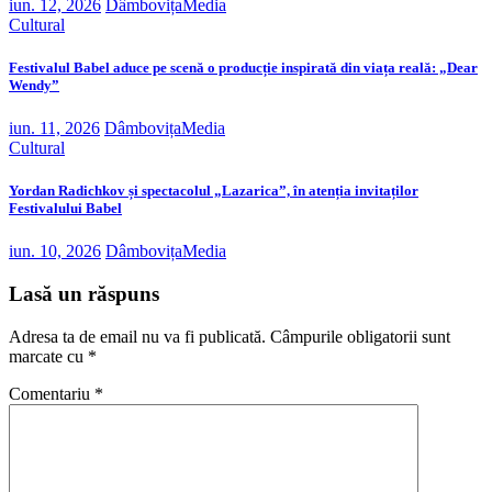
iun. 12, 2026
DâmbovițaMedia
Cultural
Festivalul Babel aduce pe scenă o producție inspirată din viața reală: „Dear
Wendy”
iun. 11, 2026
DâmbovițaMedia
Cultural
Yordan Radichkov și spectacolul „Lazarica”, în atenția invitaților
Festivalului Babel
iun. 10, 2026
DâmbovițaMedia
Lasă un răspuns
Adresa ta de email nu va fi publicată.
Câmpurile obligatorii sunt
marcate cu
*
Comentariu
*