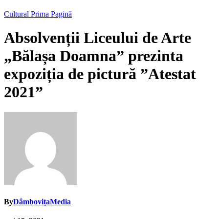
Cultural
Prima Pagină
Absolvenții Liceului de Arte
„Bălașa Doamna” prezinta
expoziția de pictură ”Atestat
2021”
By
DâmbovițaMedia