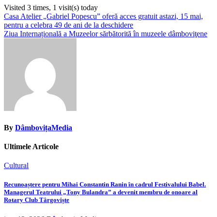
Visited 3 times, 1 visit(s) today
Navigare
Casa Atelier „Gabriel Popescu” oferă acces gratuit astazi, 15 mai,
pentru a celebra 49 de ani de la deschidere
în
Ziua Internațională a Muzeelor sărbătorită în muzeele dâmboviţene
articole
By
DâmbovițaMedia
Ultimele Articole
Cultural
Recunoaștere pentru Mihai Constantin Ranin în cadrul Festivalului Babel.
Managerul Teatrului „Tony Bulandra” a devenit membru de onoare al
Rotary Club Târgoviște