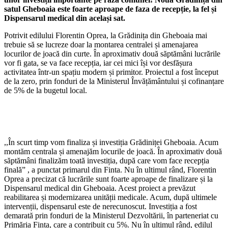
satul Gheboaia este foarte aproape de faza de recepție, la fel și
Dispensarul medical din același sat.
Potrivit edilului Florentin Oprea, la Grădinița din Gheboaia mai
trebuie să se lucreze doar la montarea centralei și amenajarea
locurilor de joacă din curte. În aproximativ două săptămâni lucrările
vor fi gata, se va face recepția, iar cei mici își vor desfășura
activitatea într-un spațiu modern și primitor. Proiectul a fost început
de la zero, prin fonduri de la Ministerul Învățământului și cofinanțare
de 5% de la bugetul local.
,,În scurt timp vom finaliza și investiția Grădiniței Gheboaia. Acum
montăm centrala și amenajăm locurile de joacă. În aproximativ două
săptămâni finalizăm toată investiția, după care vom face recepția
finală” , a punctat primarul din Finta. Nu în ultimul rând, Florentin
Oprea a precizat că lucrările sunt foarte aproape de finalizare și la
Dispensarul medical din Gheboaia. Acest proiect a prevăzut
reabilitarea și modernizarea unității medicale. Acum, după ultimele
intervenții, dispensarul este de nerecunoscut. Investiția a fost
demarată prin fonduri de la Ministerul Dezvoltării, în parteneriat cu
Primăria Finta, care a contribuit cu 5%. Nu în ultimul rând, edilul