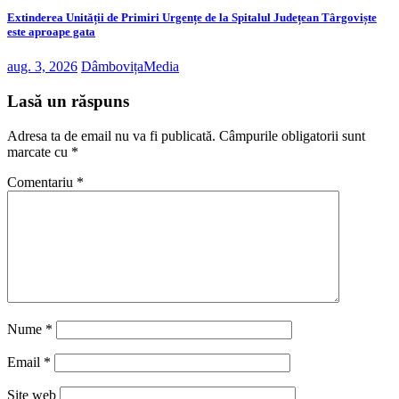
Extinderea Unității de Primiri Urgențe de la Spitalul Județean Târgoviște
este aproape gata
aug. 3, 2026
DâmbovițaMedia
Lasă un răspuns
Adresa ta de email nu va fi publicată.
Câmpurile obligatorii sunt
marcate cu
*
Comentariu
*
Nume
*
Email
*
Site web