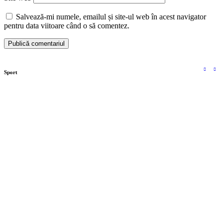
Salvează-mi numele, emailul și site-ul web în acest navigator
pentru data viitoare când o să comentez.
Sport
Investiție de peste 32 de milioane de lei la Secția de
Boli Infecțioase din Târgoviște
Contract semnat pentru proiectul „Bătrân, dar nu
singur”. 106 vârstnici vor beneficia de îngrijire la
domiciliu
Extinderea Unității de Primiri Urgențe de la
Spitalul Județean Târgoviște este aproape gata