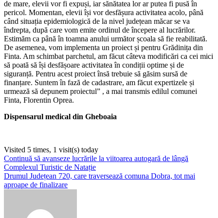
de mare, elevii vor fi expuși, iar sănătatea lor ar putea fi pusă în
pericol. Momentan, elevii își vor desfășura activitatea acolo, până
când situația epidemiologică de la nivel județean măcar se va
îndrepta, după care vom emite ordinul de începere al lucrărilor.
Estimăm ca până în toamna anului următor școala să fie reabilitată.
De asemenea, vom implementa un proiect și pentru Grădinița din
Finta. Am schimbat parchetul, am făcut câteva modificări ca cei mici
să poată să își desfășoare activitatea în condiții optime și de
siguranță. Pentru acest proiect însă trebuie să găsim sursă de
finanțare. Suntem în fază de cadastrare, am făcut expertizele și
urmează să depunem proiectul” , a mai transmis edilul comunei
Finta, Florentin Oprea.
Dispensarul medical din Gheboaia
Visited 5 times, 1 visit(s) today
Navigare
Continuă să avanseze lucrările la viitoarea autogară de lângă
Complexul Turistic de Natație
în
Drumul Județean 720, care traversează comuna Dobra, tot mai
articole
aproape de finalizare