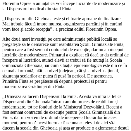
Florentin Oprea a anunțat că vor începe lucrările de modernizare și
la Dispensarul medical din staul Finta.
,,Dispensarul din Gheboaia este și el foarte aproape de finalizare.
Mai trebuie făcută împrejmuirea, organizarea parcării și în curând
vom face și acolo recepția” , a precizat edilul Floreintin Oprea.
Alte două mari investiții pe care administrația publică locală se
pregătește să le demareze sunt reabilitarea Școlii Gimnaziale Finta,
pentru care a fost semnat contractul de execuție, dar nu au început
lucrările de modernizare. Primarul a explicat că dacă ar da ordinul de
începere al lucrărilor, atunci elevii ar trebui să fie mutați la Școala
Gimnazială Gheboaia, iar cum situația epidemiologică este din ce în
ce mai alarmantă, atât la nivel județean, cât și la nivel național,
siguranța școlarilor ar putea fi pusă în pericol. De asemenea,
Primăria Finta se pregătește să depună proiectul și pentru
modernizarea Grădiniței din Finta.
,,Urmează să facem Dispensarul la Finta. Acesta va intra la fel ca
Dispensarul din Gheboaia într-un amplu proces de reabilitare și
modernizare, tot pe fonduri de la Ministerul Dezvoltării. Recent a
fost semnat contractul de execuție pentru Școala Gimnazială din
Finta, dar nu voi emite ordinul de începere al lucrărilor în acest
moment, pentru că acest lucru ar însemna ca elevii de aici să-i
ducem la școala din Gheboaia și asta ar produce o aglomerație destul