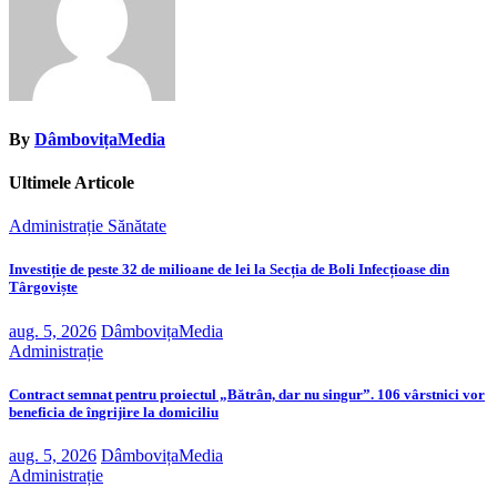
By
DâmbovițaMedia
Ultimele Articole
Administrație
Sănătate
Investiție de peste 32 de milioane de lei la Secția de Boli Infecțioase din
Târgoviște
aug. 5, 2026
DâmbovițaMedia
Administrație
Contract semnat pentru proiectul „Bătrân, dar nu singur”. 106 vârstnici vor
beneficia de îngrijire la domiciliu
aug. 5, 2026
DâmbovițaMedia
Administrație