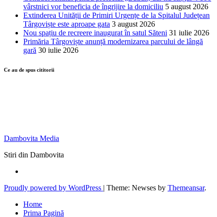
vârstnici vor beneficia de îngrijire la domiciliu
5 august 2026
Extinderea Unității de Primiri Urgențe de la Spitalul Județean
Târgoviște este aproape gata
3 august 2026
Nou spațiu de recreere inaugurat în satul Săteni
31 iulie 2026
Primăria Târgoviște anunță modernizarea parcului de lângă
gară
30 iulie 2026
Ce au de spus cititorii
Dambovita Media
Stiri din Dambovita
Proudly powered by WordPress
|
Theme: Newses by
Themeansar
.
Home
Prima Pagină