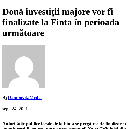
Două investiții majore vor fi
finalizate la Finta în perioada
următoare
By
DâmbovițaMedia
sept. 24, 2021
Autoritățile publice locale de la Finta se pregătesc de finalizarea
unor investiții importante pe raza comunei! Noua Grădiniță din