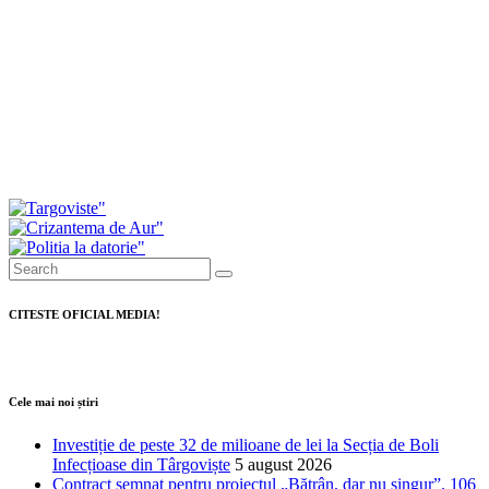
Daniel Cristian Stan: Peste 41 de milioane de lei,
fonduri europene atrase în numai o săptămână
pentru Târgoviște
Drumul spre Padina intră în modernizare. A fost
semnat contractul pentru cea mai mare investiție
rutieră din județ
CITESTE OFICIAL MEDIA!
Cele mai noi știri
Investiție de peste 32 de milioane de lei la Secția de Boli
Infecțioase din Târgoviște
5 august 2026
Contract semnat pentru proiectul „Bătrân, dar nu singur”. 106