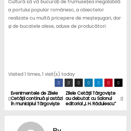
Cultură să vă bucurați de frumusețea inegalabilă
a portului popular românesc, a obiectelor
realizate cu multă pricepere de meșteșugari, dar
și de bucatele alese, aduse de producători.
Visited 1 times, 1 visit(s) today
Evenimentele de Zilele
Zilele Cetății Târgoviște
N
Cetății continuă și astăzi
au debutat cu Salonul
în municipiul Târgoviște
editorial ,,I. H. Rădulescu”
a
v
By