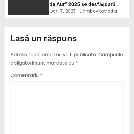
c
de Aur” 2025 se desfășoară
între 16 și 18 octombrie la
Oct. 7, 2025
DâmbovițaMedia
o
Cinematograful Independența
din Târgoviște
l
Lasă un răspuns
e
Adresa ta de email nu va fi publicată.
Câmpurile
obligatorii sunt marcate cu
*
Comentariu
*