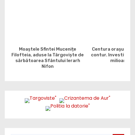
Moaștele Sfintei Mucenițe
Centura orașului G
Filofteia, aduse la Târgoviște de
contur. Investiția e
sărbătoarea Sfântului Ierarh
milioane de
Nifon