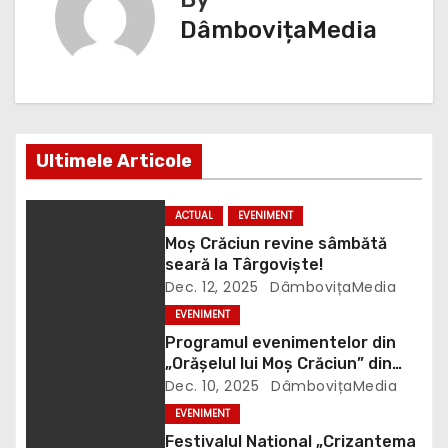
i
DâmbovițaMedia
g
a
r
Ultimele Articole
e
î
ACTUAL
EVENIMENT
Moș Crăciun revine sâmbătă
n
seară la Târgoviște!
Dec. 12, 2025
DâmbovițaMedia
a
EVENIMENT
r
Programul evenimentelor din
„Orășelul lui Moș Crăciun” din
t
Târgoviște, anunțat oficial
Dec. 10, 2025
DâmbovițaMedia
EVENIMENT
i
Festivalul Național „Crizantema