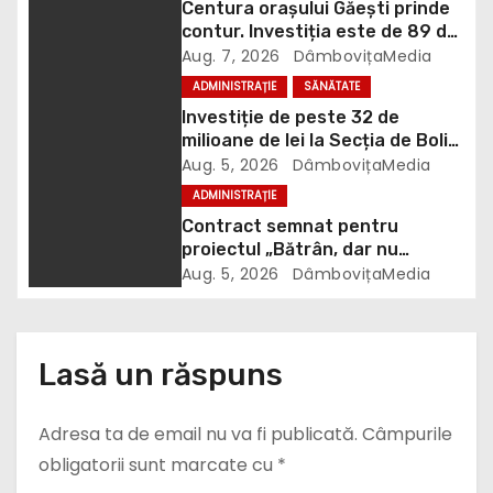
Centura orașului Găești prinde
r
contur. Investiția este de 89 de
milioane de lei
Aug. 7, 2026
DâmbovițaMedia
t
ADMINISTRAȚIE
SĂNĂTATE
Investiție de peste 32 de
i
milioane de lei la Secția de Boli
Infecțioase din Târgoviște
Aug. 5, 2026
DâmbovițaMedia
c
ADMINISTRAȚIE
o
Contract semnat pentru
proiectul „Bătrân, dar nu
l
singur”. 106 vârstnici vor
Aug. 5, 2026
DâmbovițaMedia
beneficia de îngrijire la domiciliu
e
Lasă un răspuns
Adresa ta de email nu va fi publicată.
Câmpurile
obligatorii sunt marcate cu
*