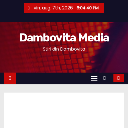
S
vin. aug. 7th, 2026
8:04:40 PM
k
i
p
Dambovita Media
t
o
Stiri din Dambovita
c
o
n
t
e
n
t