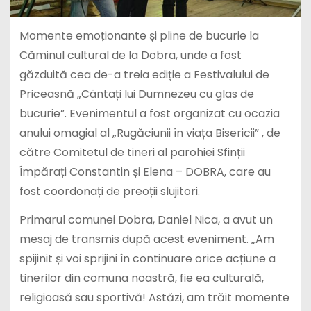
Momente emoționante și pline de bucurie la
Căminul cultural de la Dobra, unde a fost
găzduită cea de-a treia ediție a Festivalului de
Priceasnă „Cântați lui Dumnezeu cu glas de
bucurie”. Evenimentul a fost organizat cu ocazia
anului omagial al „Rugăciunii în viața Bisericii” , de
către Comitetul de tineri al parohiei Sfinții
Împărați Constantin și Elena – DOBRA, care au
fost coordonați de preoții slujitori.
Primarul comunei Dobra, Daniel Nica, a avut un
mesaj de transmis după acest eveniment. „Am
spijinit și voi sprijini în continuare orice acțiune a
tinerilor din comuna noastră, fie ea culturală,
religioasă sau sportivă! Astăzi, am trăit momente