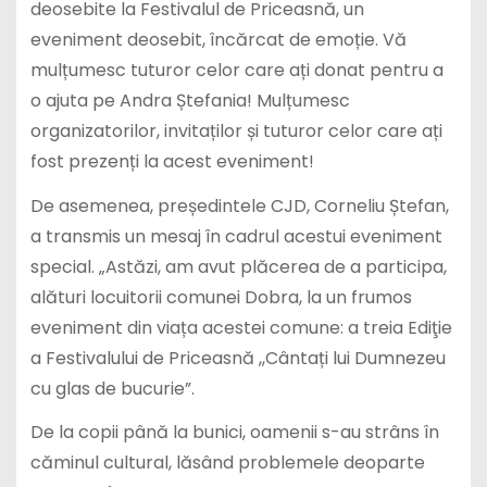
deosebite la Festivalul de Priceasnă, un
eveniment deosebit, încărcat de emoție. Vă
mulțumesc tuturor celor care ați donat pentru a
o ajuta pe Andra Ștefania! Mulțumesc
organizatorilor, invitaților și tuturor celor care ați
fost prezenți la acest eveniment!
De asemenea, președintele CJD, Corneliu Ștefan,
a transmis un mesaj în cadrul acestui eveniment
special. „Astăzi, am avut plăcerea de a participa,
alături locuitorii comunei Dobra, la un frumos
eveniment din viața acestei comune: a treia Ediţie
a Festivalului de Priceasnă ,,Cântați lui Dumnezeu
cu glas de bucurie”.
De la copii până la bunici, oamenii s-au strâns în
căminul cultural, lăsând problemele deoparte