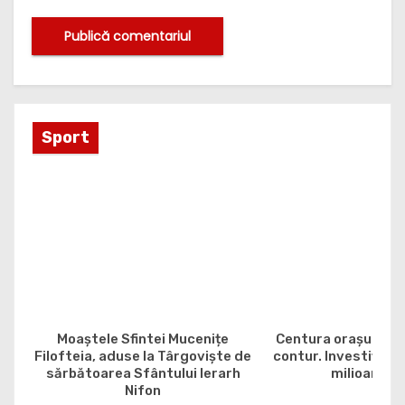
Sport
Moaștele Sfintei Mucenițe
Centura orașului G
Filofteia, aduse la Târgoviște de
contur. Investiția e
sărbătoarea Sfântului Ierarh
milioane de
Nifon