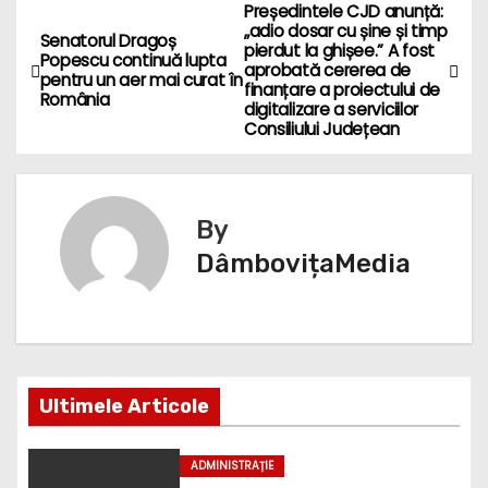
Președintele CJD anunță:
N
„adio dosar cu șine și timp
Senatorul Dragoș
pierdut la ghișee.” A fost
a
Popescu continuă lupta
aprobată cererea de
pentru un aer mai curat în
finanțare a proiectului de
România
v
digitalizare a serviciilor
Consiliului Județean
i
g
By
a
DâmbovițaMedia
r
e
î
Ultimele Articole
n
ADMINISTRAȚIE
a