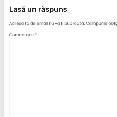
Lasă un răspuns
o
l
Adresa ta de email nu va fi publicată.
Câmpurile obli
e
Comentariu
*