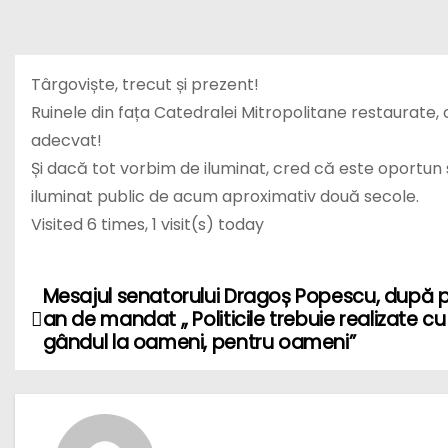
Târgoviște, trecut și prezent!
Ruinele din fața Catedralei Mitropolitane restaurate, c
adecvat!
Și dacă tot vorbim de iluminat, cred că este oportu
iluminat public de acum aproximativ două secole.
Visited 6 times, 1 visit(s) today
Mesajul senatorului Dragoș Popescu, după p
N
an de mandat ,, Politicile trebuie realizate cu
a
gândul la oameni, pentru oameni”
v
i