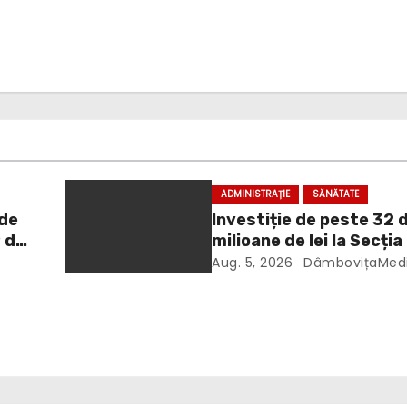
ADMINISTRAȚIE
SĂNĂTATE
nde
Investiție de peste 32 
9 de
milioane de lei la Secția
Infecțioase din Târgovi
Aug. 5, 2026
DâmbovițaMed
iliu