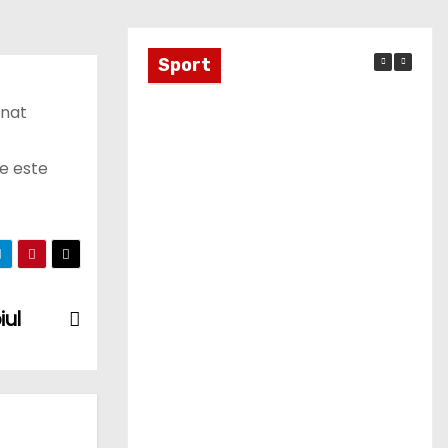
Sport
inat
e este
Moaștele Sfintei Mucenițe
Filofteia, aduse la Târgoviște de
iul
sărbătoarea Sfântului Ierarh
Nifon