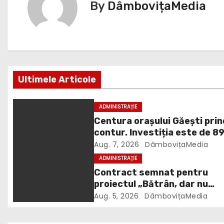
By
DâmbovițaMedia
g
a
r
e
Ultimele Articole
î
ADMINISTRAȚIE
n
Centura orașului Găești pri
contur. Investiția este de 8
a
milioane de lei
Aug. 7, 2026
DâmbovițaMedia
r
ADMINISTRAȚIE
Contract semnat pentru
t
proiectul „Bătrân, dar nu
singur”. 106 vârstnici vor
Aug. 5, 2026
DâmbovițaMedia
i
beneficia de îngrijire la domic
c