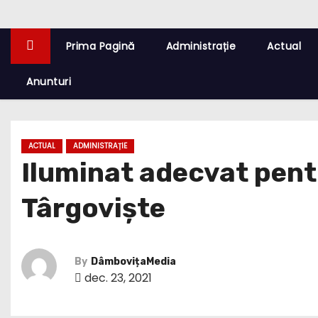
Prima Pagină
Administrație
Actual
Anunturi
ACTUAL
ADMINISTRAȚIE
Iluminat adecvat pentr
Târgoviște
By
DâmbovițaMedia
dec. 23, 2021