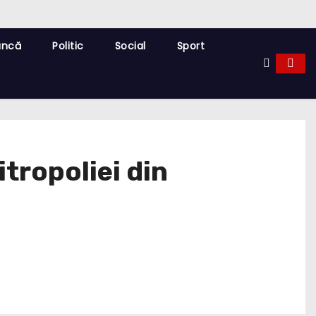
uncă
Politic
Social
Sport
tropoliei din