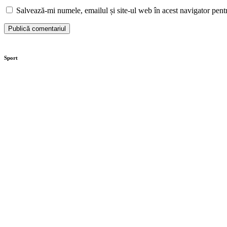
Salvează-mi numele, emailul și site-ul web în acest navigator pent
Sport
Investiție de peste 32 de milioane de
Contract semnat pentru pr
lei la Secția de Boli Infecțioase din
„Bătrân, dar nu singur”. 106
Târgoviște
vor beneficia de îngrijire la