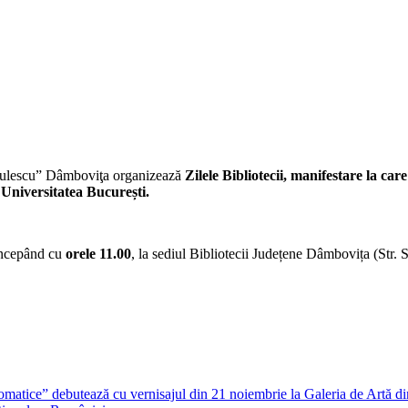
ădulescu” Dâmboviţa organizează
Zilele Bibliotecii
, manifestare la car
 Universitatea București.
începând cu
orele 11.00
, la sediul Bibliotecii Județene Dâmbovița (Str. 
cromatice” debutează cu vernisajul din 21 noiembrie la Galeria de Artă