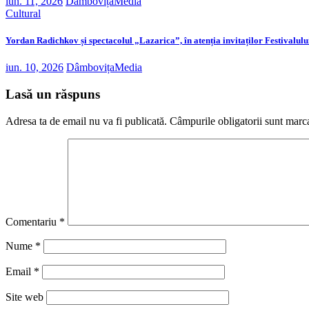
iun. 11, 2026
DâmbovițaMedia
Cultural
Yordan Radichkov și spectacolul „Lazarica”, în atenția invitaților Festivalulu
iun. 10, 2026
DâmbovițaMedia
Lasă un răspuns
Adresa ta de email nu va fi publicată.
Câmpurile obligatorii sunt marc
Comentariu
*
Nume
*
Email
*
Site web