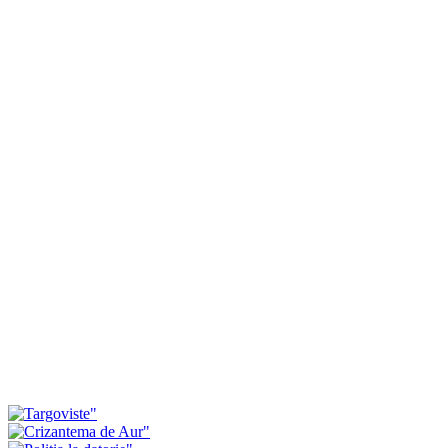
Investiții de peste 11 milioane de lei
Daniel Cristian Stan: Pes
pentru modernizarea serviciilor de
milioane de lei, fonduri 
ambulanță din Dâmbovița
atrase în numai o săptămâ
Târgoviște