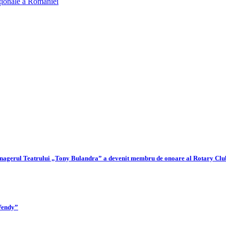
aționale a României
Managerul Teatrului „Tony Bulandra” a devenit membru de onoare al Rotary Clu
 Wendy”