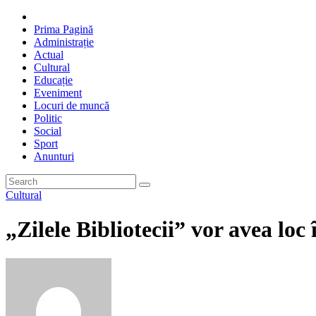
Prima Pagină
Administrație
Actual
Cultural
Educație
Eveniment
Locuri de muncă
Politic
Social
Sport
Anunturi
Cultural
„Zilele Bibliotecii” vor avea lo