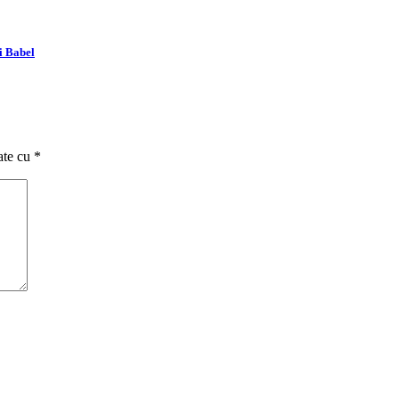
i Babel
ate cu
*