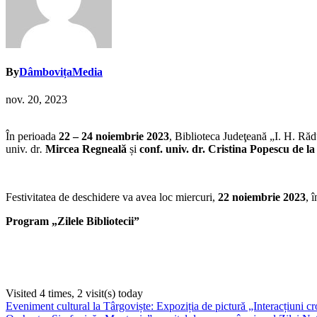
By
DâmbovițaMedia
nov. 20, 2023
În perioada
22 – 24 noiembrie 2023
, Biblioteca Judeţeană „I. H. R
univ. dr
.
Mircea Regneală
și
conf. univ. dr. Cristina Popescu
de la
Festivitatea de deschidere va avea loc miercuri,
22 noiembrie 2023
, 
Program „Zilele Bibliotecii”
Visited 4 times, 2 visit(s) today
Navigare
Eveniment cultural la Târgoviște: Expoziția de pictură „Interacțiuni 