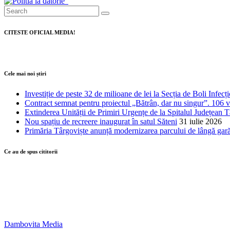
CITESTE OFICIAL MEDIA!
Cele mai noi știri
Investiție de peste 32 de milioane de lei la Secția de Boli Infecț
Contract semnat pentru proiectul „Bătrân, dar nu singur”. 106 vâr
Extinderea Unității de Primiri Urgențe de la Spitalul Județean T
Nou spațiu de recreere inaugurat în satul Săteni
31 iulie 2026
Primăria Târgoviște anunță modernizarea parcului de lângă gar
Ce au de spus cititorii
Dambovita Media