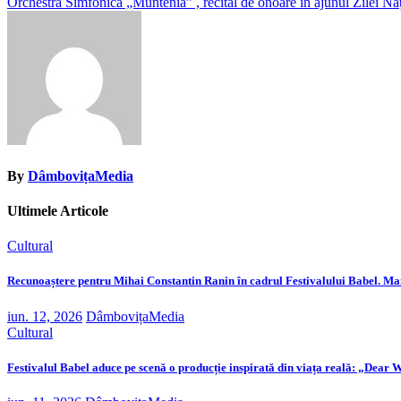
Orchestra Simfonică „Muntenia” , recital de onoare în ajunul Zilei N
în
articole
By
DâmbovițaMedia
Ultimele Articole
Cultural
Recunoaștere pentru Mihai Constantin Ranin în cadrul Festivalului Babel. 
iun. 12, 2026
DâmbovițaMedia
Cultural
Festivalul Babel aduce pe scenă o producție inspirată din viața reală: „Dear