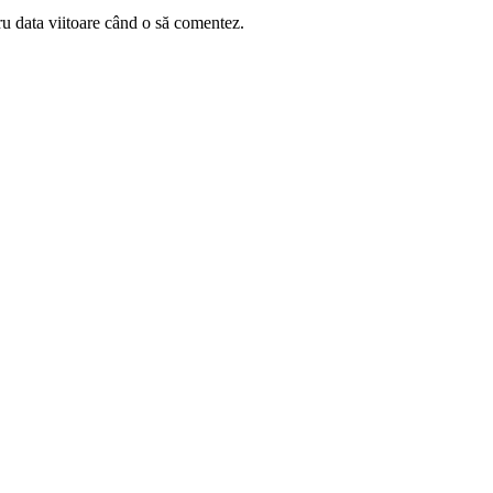
ru data viitoare când o să comentez.
oiectul
Extinderea Unității de Primiri Urgențe
Nou spațiu de r
 vârstnici
de la Spitalul Județean Târgoviște este
sat
 domiciliu
aproape gata